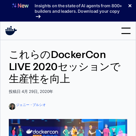
コ
✕
Insights on the state of AI agents from 800+
ン
builders and leaders. Download your copy
テ
ン
ツ
へ
検
ス
これらのDockerCon
索
キ
ッ
LIVE 2020セッションで
製品
プ
生産性を向上
サポート
料金プラン
投稿日 4月 29日, 2020年
ブログ
ジェニー・ブルシオ
ドキュメント
サインイン