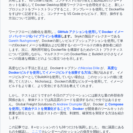
共有します。 VS Code の使用、コンテキストの切り替えと組み込みのショート
カットを減らして Docker Desktop 開発ワークフローを合理化すること、新しい
プロジェクトをブートストラップすること、テンプレートを使用して Dockerfile
をすばやく記述すること、コンテナーを VS Code からビルド、実行、操作する
方法について説明します。
ワークフローに自動化を適用し
、GitHub アクションを使用して Docker イメー
ジ パッケージ化パイプラインを構築
します。
Snykの製品ディレクターである
Gareth Rushgrove
が、Dockerの新しいビルドプッシュアクションを使用して単
一のDockerイメージを構築および公開するハローワールドの例を参加者に紹介
します。次に、再利用可能な Dockerfile を構築するためのベスト プラクティス
について説明しながら、マルチステージの Dockerfiles と Buildkit が小さなイメ
ージの迅速な構築にどのように役立つかを示します。
高度なビルド手法と言えば、Dockerキャプテン
のNicolas Dille
が、
高度な
Dockerビルドを使用してイメージビルドを改善する方法
に飛び込みます。 イメ
ージビルダーとしてBuildKitを使用していない場合は、このセッションの後に使
用してください。 Nicholasは、Dockerの高度なビルダーを使用して、イメージ
ビルドをより速く、より安全にする方法を教えてくれます。
しかし、テストはどうですか? 今日のアプリケーションには膨大な量の外部依存
関係があり、単体テストでは高品質のコードを提供するのに十分ではありませ
ん。 Global Freight Solutions の
Andrew Crumpler
氏が、Docker
と Compose
を使用して統合テストを簡素化することで、Docker
が開発者のツールキットの
貴重な部分となり、統合テストの一貫性、利便性、確実性を実現する方法を紹介
します。
この記事では、8 +セッションのうち38つだけを強調しました。 他に議題にある
ものを確認し、
ここで
カレンダーへのセッションの保存を開始します。