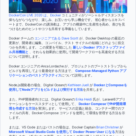
DockerCon LIVE 2020 は、Docker
コミュニティがソーシャルディスタンスを
保ちながらつながり、楽しみ、お互いから学ぶ機会です。 初心者からエキスパ
ートまで、DockerCon の講演者は、アプリの構築中に生産性を高め、喜びを見
つけるためのヒントやコツを共有する準備をしています。
Docker チームの
エンジニアである Dave Scott
が、Docker Desktop の最近の
更新が、開発者に編集、コンパイル、テスト サイクルの短縮にどのように役立
つかを共有します。 この変更を可能にした
新しい Docker デスクトップファイ
ル共有機能と
、それらを効果的に使用して開発ワークフローを高速化する方法
について説明します。
Docker エンジニアの Anca Lordache が、プロジェクトのブートストラップから
ビルドを再現してより最適化する方法まで、
Compose-Managed Python アプ
リケーションのベストプラクティス
について説明します。
Node.js開発者の場合、Digital Oceanの
Kathleen Juell
が
DockerとComposeを
使用してNodeアプリをビルドおよび実行する方法
を共有します。
また、PHP開発者向けには、Digital Oceanの
Erika Heidi
氏が、Laravel6アプリ
ケーションをケーススタディとして使用して、
Docker ComposeでPHP開発環
境を作成する方法
を実演します。 サービスの定義と統合、コンテナー間でのフ
ァイルの共有、Docker Compose コマンドを使用して環境を管理する方法を示
します。
または、VS Code またはバストの場合は、Docker Captain
Brian Christner
が
Microsoft Visual Studio Code を使用して Docker Power User になる
方法を