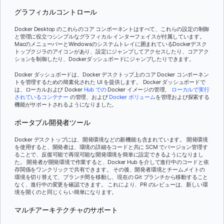
グラフィカルコントロール
Docker Desktop のこれらのコア コンポーネントはすべて、これらの設定の制御
と管理に役立つシンプルなグラフィカル インターフェイスが付属しています。
MacのメニューバーとWindowsのシステムトレイに囲まれているDockerデスク
トップクジラのアイコンがあり、設定にジャンプしてアクセスしたり、コアアク
ションを制御したり、Dockerダッシュボードにジャンプしたりできます。
Docker ダッシュボードは、Docker デスクトップ上のコア Docker コンポーネン
トを管理するための簡素化された UI を提供します。 Docker ダッシュボードで
は、ローカルおよび Docker
Hub での
Docker イメージの管理、
ローカルで実行
されているコンテナー
の管理、および
Docker ボリューム
を管理および探索する
機能がサポートされるようになりました。
ポータブル開発者ツール
Docker デスクトップには、開発環境などの新機能も含まれています。 開発環境
を使用すると、開発者は、環境の詳細をコードと共に SCM でバージョン管理す
ることで、反復可能で再現可能な開発環境を簡単に設定できるようになりまし
た。 開発者が開発環境で作業すると、Docker Hub を介して進行中のコードと依
存関係をワンクリックで共有できます。 その後、開発者環境とチームメイトの
環境を切り替えて、ブランチ間を移動し、現在の Git ブランチから移動すること
なく、進行中の変更を確認できます。 これにより、PR のレビューは、新しい環
境を開くのと同じくらい簡単になります。
マルチアーキテクチャのサポート