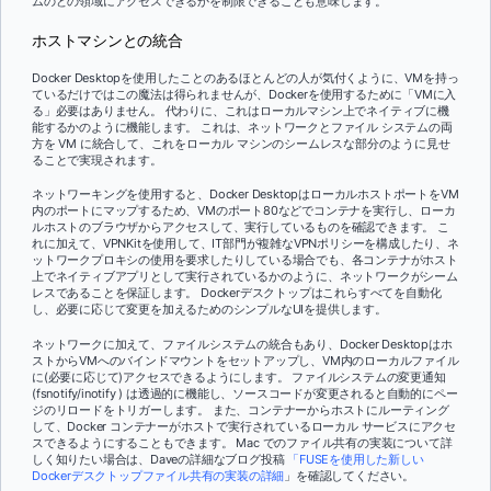
ムのどの領域にアクセスできるかを制限できることも意味します。
ホストマシンとの統合
Docker Desktopを使用したことのあるほとんどの人が気付くように、VMを持っ
ているだけではこの魔法は得られませんが、Dockerを使用するために「VMに入
る」必要はありません。 代わりに、これはローカルマシン上でネイティブに機
能するかのように機能します。 これは、ネットワークとファイル システムの両
方を VM に統合して、これをローカル マシンのシームレスな部分のように見せ
ることで実現されます。
ネットワーキングを使用すると、Docker DesktopはローカルホストポートをVM
内のポートにマップするため、VMのポート80などでコンテナを実行し、ローカ
ルホストのブラウザからアクセスして、実行しているものを確認できます。 こ
れに加えて、VPNKitを使用して、IT部門が複雑なVPNポリシーを構成したり、ネ
ットワークプロキシの使用を要求したりしている場合でも、各コンテナがホスト
上でネイティブアプリとして実行されているかのように、ネットワークがシーム
レスであることを保証します。 Dockerデスクトップはこれらすべてを自動化
し、必要に応じて変更を加えるためのシンプルなUIを提供します。
ネットワークに加えて、ファイルシステムの統合もあり、Docker Desktopはホ
ストからVMへのバインドマウントをセットアップし、VM内のローカルファイル
に(必要に応じて)アクセスできるようにします。 ファイルシステムの変更通知
(fsnotify/inotify ) は透過的に機能し、ソースコードが変更されると自動的にペー
ジのリロードをトリガーします。 また、コンテナーからホストにルーティング
して、Docker コンテナーがホストで実行されているローカル サービスにアクセ
スできるようにすることもできます。 Mac でのファイル共有の実装について詳
しく知りたい場合は、Daveの詳細なブログ投稿
「FUSEを使用した新しい
Dockerデスクトップファイル共有の実装の詳細
」を確認してください。