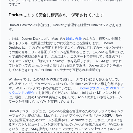
ですか?
Dockerによって安全に構築され、保守されています
Docker Desktop の中心には、Docker が管理する軽量の LinuxKit VM がありま
す。
これは、Docker Desktop for Mac での
以前の作業
のような、顧客への影響を
伴うトリッキーな問題に対処するのに役立つことを意味します。 Docker
Desktop は、この VM を設定するだけでなく、必要に応じてカーネル パッチや
その他のセキュリティ修正プログラムを適用することで、この VM を長期にわた
って最新の状態に保ちます。 これにより、エステートで管理している別のマシ
ンイメージがなく、代わりにDockerがこれを処理します。この VM は、含まれ
ているすべての Linux ツールが実行される場所であり、Docker エンジンを使用
しているときにすべての Linux コンテナーが実行される場所です。
Windows では、この VM を WSL2 で実行し、UI でオンに切り替えるだけで、
WSL2 ディストリビューションのすべての Docker へのアクセス権を付与できま
す。 WSL 2 バックエンドの詳細については、「
Docker デスクトップ WSL 2 バ
ックエンドの紹介
」を参照してください。 Mac (Intel および M1 マシン上) で
は、現在、以前の HyperKit 実装から移行して、Apple の新しい仮想化フレーム
ワークを使用してこの VM を実行しています。
Dockerデスクトップには、このVMの設定を管理するためのグラフィカルインタ
ーフェイスも提供され、Macでは、これがアクセスできるリソース(CPU、RAM
など)を変更するためのツールが提供され、Windowsでは、これにアクセスでき
るディストリビューションを選択するためのツールが提供されます。 VMにいる
ということは、VMを実行しているコンテナがホストマシン上のファイルシステ