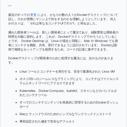
—
最近のすべての
変更
により、かなりの数の人々がDockerデスクトップについて
話し、それが実際にマシン上で何をするのかを理解しようとしています。 何人
かの人々は、「それは単なるコンテナUIですか?」と尋ねました。
優れた開発者ツールは、新しい開発者にとって魔法であり、経験豊富な開発者の
時間を大幅に節約します。 これが、Dockerデスクトップでやろうとしているこ
とです。 Docker Desktop は、Linux の場合と同様に、Mac や Windows でも簡
単にコンテナを構築、共有、実行できるように設計されています。 Dockerは面
倒で複雑なセットアップを処理するため、コードの記述に集中できます。
Dockerデスクトップが開発者のために処理する魔法には、次のものがありま
す。
Linux ツールとコンテナーを実行する、安全で最適化された Linux VM
ホストOSへのシームレスなプラミングにより、コンテナはファイルシス
テムとネットワークにアクセスできます
Kubernetes、Docker Compose、buildkit、スキャンなどのバンドルさ
れたコンテナツール
すべてのコンテナコンテンツを視覚的に管理するためのDockerダッシュ
ボード
Macとウィンドウズのためのシンプルなワンクリックインストーラ
事前設定された健全で安全なデフォルト