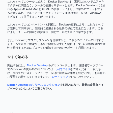
これらすべてのツールに加えて、Docker Desktopは、選択したシステムアーキ
テクチャに関係なく、ツールの使用もサポートします。 Docker Desktop に含ま
れる Apple M1 ARM Mac と QEMU のサポートにより、作業中のプラットフォー
ムが何であれ、マルチアーキテクチャイメージ (Linux x86、ARM、Windows)
をビルドして使用することができます。
これらすべてのコンポーネントと同様に、Dockerの更新により、これらすべて
が連携して同期され、自動的に適用される最新の修正で安全になります。 これ
により、チームの同期が維持され、同じツールで安全に作業できます。
また、Docker サブスクリプションを使用すると、これらのアイテムのいずれか
をチームで正常に機能させる際に問題が発生した場合は、すべての開発者の生産
性を維持するためにブロックを解除するためのサポートを利用できます。
今すぐ始める
開始するには、
Docker Desktop
をダウンロードします。 開発者ワークフロー
での Docker の使用の詳細については、
入門ガイド
をご覧ください。 私たち
は、すべてのデスクトップユーザー向けに新機能の開発を続けており、お客様の
ご要望をお待ちしておりますので、
ロードマップ
でお知らせください。
Docker Desktop のリリース コレクション
をお読みになり、最新の改善点とイ
ノベーションについてご覧ください。