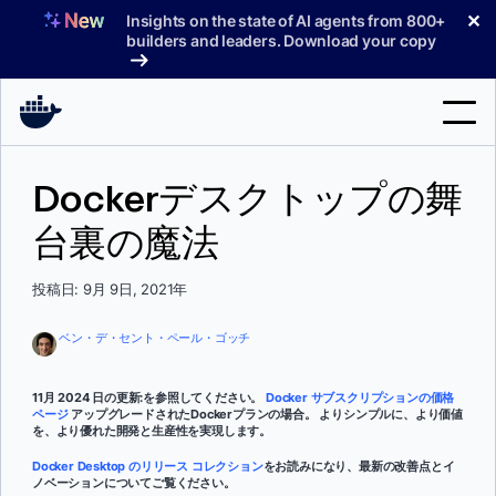
コ
✕
Insights on the state of AI agents from 800+
ン
builders and leaders. Download your copy
テ
ン
ツ
へ
検
ス
Dockerデスクトップの舞
索
キ
ッ
台裏の魔法
製品
プ
サポート
投稿日: 9月 9日, 2021年
料金プラン
ベン・デ・セント・ペール・ゴッチ
ブログ
11月 2024 日の更新:を参照してください。
Docker サブスクリプションの価格
ドキュメント
ページ
アップグレードされたDockerプランの場合。 よりシンプルに、より価値
を、より優れた開発と生産性を実現します。
サインイン
Docker Desktop のリリース コレクション
をお読みになり、最新の改善点とイ
ノベーションについてご覧ください。