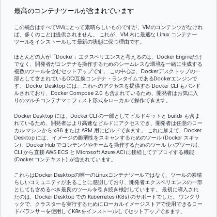
最高のコンテナツールが含まれています
この統合はすべてVMにとって素晴らしいものですが、VMのコンテンツがなけれ
ば、多くのことは提供されません。 これが、VM 内に最適な Linux コンテナー
ツールをインストールして最新の状態に保つ理由です。
ほとんどの人が「Docker」エクスペリエンスと考えるのは、Docker Engineだけ
でなく、開発者がコンテナを操作するためのシームレスな環境を一緒に生成する
複数のツールを含むセットアップです。 この中心は、Dockerデスクトップの一
部として含まれているOCI互換コンテナ・ランタイムであるDockerエンジンで
す。 Docker Desktop には、これへのアクセスを提供する Docker CLI もバンド
ルされており、Docker Compose 2.0 も含まれているため、開発者はお気に入
りのマルチコンテナマニフェスト形式をローカルで操作できます。
Docker Desktop には、Docker CLI の一部としてビルドキットと buildx も含ま
れているため、開発者はより高速なビルドにアクセスでき、開発者は任意のロー
カル マシンから x86 または ARM 用にビルドできます。 これに加えて、Docker
Desktop には、イメージの脆弱性をスキャンするためのツール (Docker スキャ
ン)、Docker Hub でコンテンツやチームを操作するためのツール (ハブツール)、
CLI から直接 AWS ECS と Microsoft Azure ACI に接続してデプロイする機能
(Docker コンテキスト) が含まれています。
これらはDocker Desktopの唯一のLinuxコンテナツールではなく、ツールの素晴
らしいコミュニティがあることに感謝しており、開発者エクスペリエンスの一部
としても含めるべき最良のツールを引き続き検討しています。 最初に導入され
たのは、Docker Desktop での Kubernetes (K8s) のサポートでした。 ワンクリ
ックで、クラスターを実行するためにローカルイメージストアで使用できるロー
ドバランサーを使用してK8sをインストールしてセットアップできます。