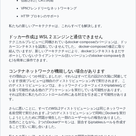
信頼された CA の同期
VPNフレンドリーなネットワーキング
HTTP プロキシのサポート
私たちの新しいアーキテクチャは、これらすべてを解決します。
ドッカー作成は WSL 2 エンジンと通信できません
テクニカルプレビューに同梱されているdocker-composeのバージョンは、ドッ
カーコンテキストを認識していませんでした。 docker-composeの修正に取り
組んでいますが、新しいアーキテクチャにより、dockerコンテキストをまだサ
ポートしていないクライアントツール(古いバージョンのdocker-composeを含
む)を簡単に操作できます。
コンテナネットワークが機能しない場合があります
その理由はいくつか特定しましたが、それらはすべて元の設計の欠陥に関連して
います:技術プレビューは独自のディストリビューション内で実行されます。 こ
のディストリビューションでは、ネットワークインターフェイスやiptablesなど
を扱う可能性のある他のアプリケーションを実行している可能性があります。
それは完全に私たちのコントロールの外にある対立を引き起こす可能性がありま
す。
さらに悪いことに、すべてのWSL2ディストリビューションは同じネットワーク
名前空間で実行されます...2つのディストリビューションで同時にDockerを実行
しようとしたために問題が発生した一部のユーザーからの報告がありました。
当然のことながら、2つのDockerデーモンは、競合するiptablesルールを作成す
ることで互いに殺し合いました。