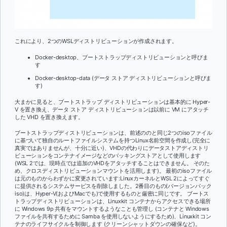
これにより、2つのWSLディストリビューションが作成されます。
Docker-desktop、ブートストラップディストリビューションと呼びま
す
Docker-desktop-data (データ ストア ディストリビューションと呼びま
す)
大まかに見ると、ブートストラップ ディストリビューションは基本的に Hyper-
V を置き換え、データ ストア ディストリビューションは以前に VM にアタッチ
した VHD を置き換えます。
ブートストラップディストリビューションは、前述ののと同じ2つのisoファイル
に基づいて独自のルートファイルシステムを持つLinux名前空間を作成し(完全に
真実ではありませんが、十分に近い)、VHDの代わりにデータストアディストリ
ビューションをコンテナイメージなどのバッキングストアとして使用します
(WSL 2では、現時点では追加のVHDをアタッチすることはできません。 そのた
め、クロスディストリビューションマウントを活用します)。 最初のisoファイル
は元のものからわずかに変更されています:LinuxカーネルとWSL 2によってすぐ
に提供されるシステムサービスを削除しました。2番目のもの(バージョンパック
iso)は、Hyper-V(およびMacでも)で使用するものと厳密に同じです。 ブートス
トラップディストリビューションは、Linuxkit コンテナからアクセスできる場所
に Windows 9p 共有をマウントするようなことも管理し (コンテナと Windows
ファイルを共有するために Samba を使用しないようにするため)、Linuxkit コン
テナのライフサイクルを制御します (クリーンシャットダウンの確保など)。