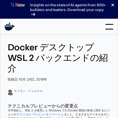
コ
✕
Insights on the state of AI agents from 800+
ン
builders and leaders. Download your copy
テ
ン
ツ
へ
検
ス
Docker デスクトップ
索
キ
ッ
WSL 2 バックエンドの紹
製品
プ
介
サポート
料金プラン
投稿日 10月 24日, 2019年
ブログ
サイモン・フェルケル
ドキュメント
テクニカルプレビューからの変更点
サインイン
今年初めに、WSL 2 を使用した Windows での Docker 開発の将来に関するビジ
ョンの
テクニカル プレビューをリリース
しました。さまざまなチャネルを介し