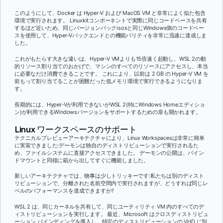
このようにして、Docker は Hyper-V および MacOS VM と非常によく似た包含
環境で実行されます。 Linuxkitコンポーネントで実際に同じコードベースを共有
するほど近いため、同じバージョンパックisosと同じWindows側のコードベー
スを使用して、Hyper-Vバックエンドとの機能パリティを非常に迅速に達成しま
した。
これがもたらす大きな違いは、Hyper-V VMよりも15倍速く起動し、WSL 2の動
的リソース割り当てのおかげで、マシンのすべてのリソースにアクセスし、本当
に必要なだけ消費できることです。 これにより、以前は 2 GB の Hyper-V VM を
前もって割り当てることが困難だった低メモリ環境で実行できるようになりま
す。
長期的には、Hyper-Vが利用できないがWSL 2(特にWindows Homeエディショ
ン)が利用できるWindowsバージョンをサポートするための扉も開かれます。
Linux ワークスペースのサポート
テクニカルプレビューアーキテクチャにより、Linux Workspacesは非常に簡単
に実装できました:デーモンは独自のディストリビューションで実行されるた
め、ファイルシステムに直接アクセスできました。 デーモンの公開は、バイン
ドマウントと同様に箱から出してすぐに機能しました。
新しいアーキテクチャでは、物事は少しトリッキーです:私たちは別のディスト
リビューションで、分離された名前空間内で実行されますが、どうすれば同じレ
ベルのパフォーマンスを達成できますか?
WSL 2 は、同じカーネルを共有して、同じユーティリティ VM 内のすべてのデ
ィストリビューションを実行します。 最近、Microsoft はクロスディストリビュ
ーション バインディングを導入し、特定のディストリビューションの VHD に別