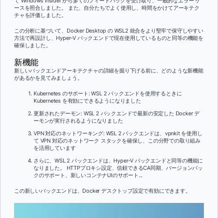
て Windows Insider から多くのフィードバックを受け取り、一般的なエラー ケ
ースを照合しました。 また、自分たちでよく使用し、時間をかけてアーキテク
チャを評価しました。
この分析に基づいて、Docker Desktop の WSL2 統合をより堅牢で保守しやすい
方法で再設計し、Hyper-V バックエンドで現在使用しているものと同等の機能を
確保しました。
新機能
新しいバックエンドアーキテクチャの詳細を掘り下げる前に、どのような新機能
があるかを見てみましょう。
Kubernetes のサポート: WSL 2 バックエンドを使用するときに
Kubernetes を有効にできるようになりました
更新されたデーモン: WSL 2 バックエンドで最新の安定した Docker デ
ーモンが実行されるようになりました
VPN 対応のネットワーキング: WSL 2 バックエンドは、vpnkit を使用し
て VPN 対応のネットワーク スタックを確保し、この分野での取り組み
を活用しています
さらに、WSL 2 バックエンドは、Hyper-V バックエンドと同等の機能に
なりました。 HTTPプロキシ設定、信頼できるCA同期、バージョンパッ
クのサポート、新しいコンテナUIのサポート...
この新しいバックエンドは、Docker デスクトップ設定で有効にできます。