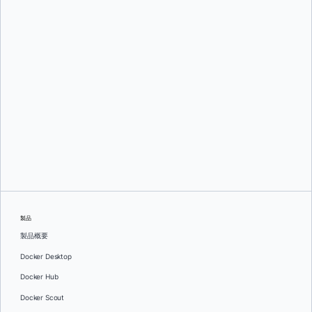
Mark Lechner
オレグ・セラエフ
製品
製品概要
Docker Desktop
Docker Hub
Docker Scout