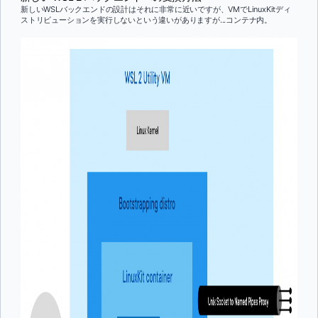
新しいWSLバックエンドの設計はそれに非常に近いですが、VMでLinuxKitディ
ストリビューションを実行しないという違いがありますが...コンテナ内。