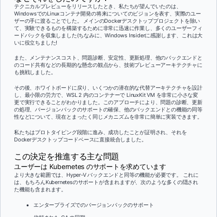
テクニカルプレビューをリリースしたとき、私たちが望んでいたのは、
WindowsでのLinuxコンテナ開発の将来についてのビジョンを表す、実際のユー
ザーの手に渡ることでした。 メインのDockerデスクトッププロジェクトを除い
て、実験できるものを構築するために非常に迅速に作業し、多くのユーザーフィ
ードバックを収集しました(ちなみに、Windows Insiderに感謝します、これは大
いに役立ちました!
また、メンテナンスコスト、問題診断、安定性、更新処理、他のバックエンドと
のコード共有などの長期的な懸念の観点から、技術プレビューアーキテクチャに
も挑戦しました。
その後、ホワイトボードに戻り、いくつかの潜在的な代替アーキテクチャを設計
し、最小限の労力で、WSL 2 内のコンテナーで LinuxKit VM を非常に小さな変
更で実行できることがわかりました。このアプローチにより、問題の診断、更新
の処理、バージョンパックのサポートの確保、他のバックエンドとの機能の同等
性などについて、現在とまったく同じメカニズムを非常に簡単に実装できます。
私たちはプロトタイピング段階に進み、成功したことが証明され、それを
Dockerデスクトップコードベースに直接統合しました。
この決定を推進する主な問題
ユーザーは Kubernetes のサポートを求めています
より大きな範囲では、Hyper-V バックエンドと同等の機能が必要です。 これに
は、もちろんKubernetesのサポートが含まれますが、次のような多くの隠され
た機能も含まれます。
エンタープライズでのバージョンパックのサポート