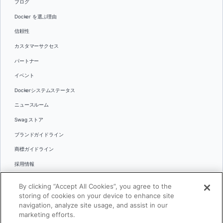
ブログ
Docker を選ぶ理由
信頼性
カスタマーサクセス
パートナー
イベント
Dockerシステムステータス
ニュースルーム
Swag ストア
ブランドガイドライン
商標ガイドライン
採用情報
お問い合わせ
By clicking “Accept All Cookies”, you agree to the
言語
storing of cookies on your device to enhance site
English
navigation, analyze site usage, and assist in our
marketing efforts.
日本語