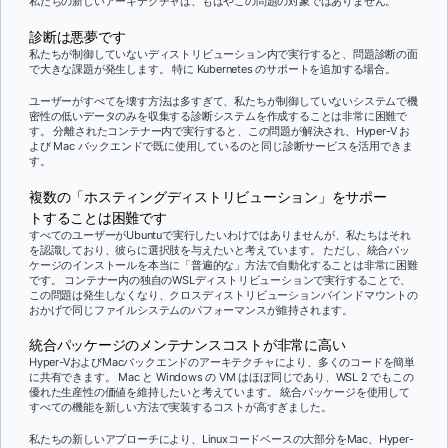
私たちの新しいアーキテクチャは、もはやこの問題の対象ではありません。
診断は悪夢です
私たちが制御していないディストリビューション内で実行すると、問題診断の面
で大きな課題が発生します。 特に Kubernetes のサポートを追加する場合。
ユーザーがすべてを壊す方法は多すぎて、私たちが制御していないシステムで機
密性の低いデータのみを収集する診断システムを作成することは非常に困難で
す。 分離されたコンテナー内で実行すると、この問題が解決され、Hyper-V お
よび Mac バックエンドで既に使用しているのと同じ診断サービスを活用できま
す。
複数の「ホスティングディストリビューション」をサポー
トすることは困難です
すべてのユーザーがUbuntuで実行したいわけではありませんが、私たちはそれ
を認識しており、彼らに選択肢を与えたいと考えています。 ただし、統合パッ
ケージのインストールを本当に「普遍的な」方法で自動化することは非常に困難
です。 コンテナー内の独自のWSLディストリビューションで実行することで、
この問題は発生しなくなり、クロスディストリビューションバインドマウントの
おかげで同じファイルシステムのパフォーマンスが維持されます。
統合パッケージのメンテナンスコストが非常に高い
Hyper-VおよびMacバックエンドのアーキテクチャにより、多くのコードを簡単
に共有できます。 Mac と Windows の VM はほぼ同じであり、WSL 2 でもこの
優れた生産性の価値を維持したいと考えています。 統合パッケージを使用して
すべての機能を新しい方法で実装するコストが高すぎました。
私たちの新しいアプローチにより、Linuxコードベースの大部分をMac、Hyper-