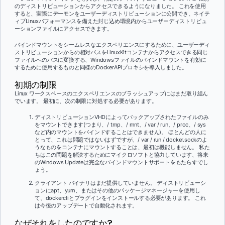
のディストリビューションからアクセスできるようになりました。 これを使用
すると、実際にデーモンをユーザーディストリビューションに公開でき、ネイテ
ィブLinuxパフォーマンスを備えた封じ込め環境内からユーザーディストリビュ
ーションファイルにアクセスできます。
バインドマウントをシームレスなエクスペリエンスにするために、ユーザーディ
ストリビューションからの相対パスをLinuxKitコンテナからアクセスできる同じ
ファイルへのパスに変換する、Windowsファイルのバインドマウントを有効に
するために使用するものと同様のDockerAPIプロキシを導入しました。
初期の制限
Linux ワークスペースのエクスペリエンスのブラッシュアップにはまだ取り組ん
でいます。 最初に、次の制限に対処する必要があります。
ディストリビューションVHDによってバックアップされたファイルのみ
をマウントできます(つまり、/ tmp、/ mnt、/ var / run、/ proc、/ sys
など内のマウントをバインドすることはできません)。 ほとんどの人に
とって、これは問題ではないはずですが、/ var / run / docker.sockのよ
うなものをコンテナにマウントすることは、最初は機能しません。 私た
ちはこの問題を解決するためにマイクロソフトと協力しています、将来
のWindows Updateは完全なバインドマウントサポートをもたらすでし
ょう。
クライアント バイナリはまだ提供していません。 ディストリビューシ
ョンにapt、yum、またはその他のパッケージマネージャーを使用し
て、dockercliとプラグインをインストールする必要があります。 これ
は今後のアップデートで自動化されます。
なぜそれをしたのですか?