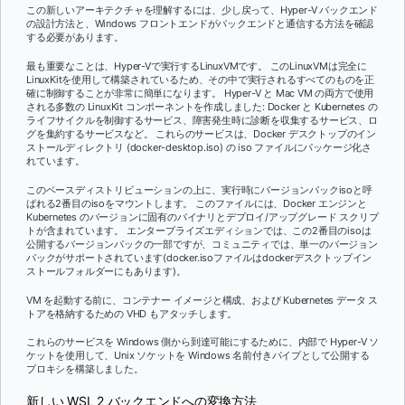
この新しいアーキテクチャを理解するには、少し戻って、Hyper-V バックエンド
の設計方法と、Windows フロントエンドがバックエンドと通信する方法を確認
する必要があります。
最も重要なことは、Hyper-Vで実行するLinuxVMです。 このLinuxVMは完全に
LinuxKitを使用して構築されているため、その中で実行されるすべてのものを正
確に制御することが非常に簡単になります。 Hyper-V と Mac VM の両方で使用
される多数の LinuxKit コンポーネントを作成しました: Docker と Kubernetes の
ライフサイクルを制御するサービス、障害発生時に診断を収集するサービス、ロ
グを集約するサービスなど。 これらのサービスは、Docker デスクトップのイン
ストールディレクトリ (docker-desktop.iso) の iso ファイルにパッケージ化さ
れています。
このベースディストリビューションの上に、実行時にバージョンパックisoと呼
ばれる2番目のisoをマウントします。 このファイルには、Docker エンジンと
Kubernetes のバージョンに固有のバイナリとデプロイ/アップグレード スクリプ
トが含まれています。 エンタープライズエディションでは、この2番目のisoは
公開するバージョンパックの一部ですが、コミュニティでは、単一のバージョン
パックがサポートされています(docker.isoファイルはdockerデスクトップイン
ストールフォルダーにもあります)。
VM を起動する前に、コンテナー イメージと構成、および Kubernetes データ ス
トアを格納するための VHD もアタッチします。
これらのサービスを Windows 側から到達可能にするために、内部で Hyper-V ソ
ケットを使用して、Unix ソケットを Windows 名前付きパイプとして公開する
プロキシを構築しました。
新しい WSL 2 バックエンドへの変換方法