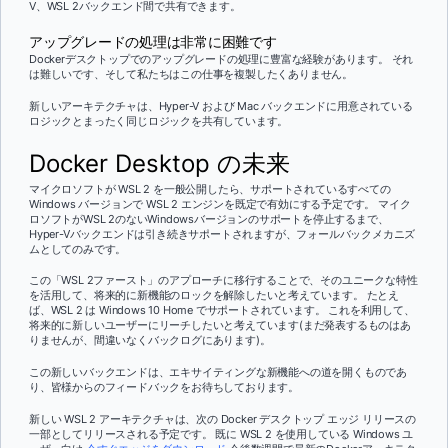
V、WSL 2バックエンド間で共有できます。
アップグレードの処理は非常に困難です
Dockerデスクトップでのアップグレードの処理に豊富な経験があります。 それ
は難しいです、そして私たちはこの仕事を複製したくありません。
新しいアーキテクチャは、Hyper-V および Mac バックエンドに用意されている
ロジックとまったく同じロジックを共有しています。
Docker Desktop の未来
マイクロソフトが WSL 2 を一般公開したら、サポートされているすべての
Windows バージョンで WSL 2 エンジンを既定で有効にする予定です。 マイク
ロソフトがWSL 2のないWindowsバージョンのサポートを停止するまで、
Hyper-Vバックエンドは引き続きサポートされますが、フォールバックメカニズ
ムとしてのみです。
この「WSL 2ファースト」のアプローチに移行することで、そのユニークな特性
を活用して、将来的に新機能のロックを解除したいと考えています。 たとえ
ば、WSL 2 は Windows 10 Home でサポートされています。 これを利用して、
将来的に新しいユーザーにリーチしたいと考えています(まだ発表するものはあ
りませんが、間違いなくバックログにあります)。
この新しいバックエンドは、エキサイティングな新機能への道を開くものであ
り、皆様からのフィードバックをお待ちしております。
新しい WSL 2 アーキテクチャは、次の Docker デスクトップ エッジ リリースの
一部としてリリースされる予定です。 既に WSL 2 を使用している Windows ユ