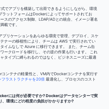
ス方式でアプリを構築して出荷できるようにしながら、環境
aSプラットフォームはDockerによってサポートされてお
スのアクセス制御、LDAP/ADとの統合、イメージ署名
が満載です。
されたアプリケーションをあらゆる環境で管理、デプロイ、スケ
コンテナーの移植性により、チームは AWS で実行されてい
イムなしで Azure に移行できます。 また、チーム缶
ワークロードを移行し、その逆の作業も行います。 これ
チャタイプに縛られるのではなく、ビジネスニーズに最適
rコンテナの軽量性と、VM内でDockerコンテナを実行す
ンフラストラクチャを20倍
最適化し、プロセスのコスト
kerには何が必要ですか? Dockerはデータセンターで実
り、環境にどの程度の負担がかかりますか?