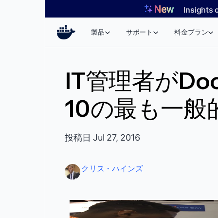
コ
Insights 
ン
テ
製品
サポート
料金プラン
ン
ツ
へ
IT管理者がDo
ス
キ
10の最も一般
ッ
プ
投稿日 Jul 27, 2016
クリス・ハインズ