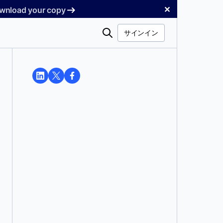
✕
Download your copy
検
サインイン
索