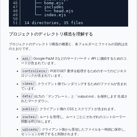
46
├── home.ejs
47
├── includes
48
│   └── head.ejs
49
└── index.ejs
50
51
14 directories, 35 files
プロジェクトのディレクトリ構造を理解する
プロジェクトのディレクトリ構造の概要と、各フォルダーとファイルの目的は次
のとおりです。
api/
: Google PaLM 2などのサードパーティ API に接続するためのコ
ードが含まれています。
controllers/
: POST/GET 要求を処理するためのすべてのビジネス
ロジックが含まれています。
views/
: クライアント側でレンダリングするためのファイルが含まれ
ています。
data/
:出力の「テンプレート」と「output.md」を保持します 生成さ
れたマークダウン。
public/
: クライアント側の CSS とスクリプトが含まれます。
routes/
: ルートを管理し、ルートごとにそれぞれのコントローラー
関数を呼び出します。
uploads/
: クライアント側から受信したファイルを一時的に保存し、
セッションが終了すると削除されます。