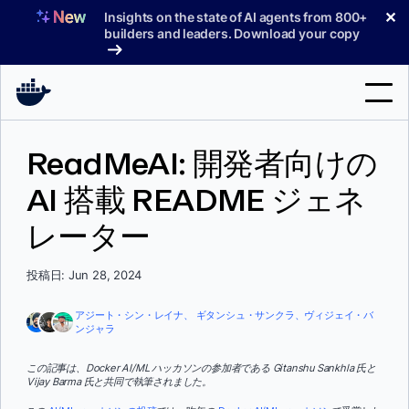
コ
✕
Insights on the state of AI agents from 800+
ン
builders and leaders. Download your copy
テ
ン
ツ
へ
検
ス
ReadMeAI: 開発者向けの
索
キ
ッ
AI 搭載 README ジェネ
製品
プ
レーター
サポート
料金プラン
投稿日: Jun 28, 2024
ブログ
アジート・シン・レイナ、
ギタンシュ・サンクラ、
ヴィジェイ・バ
ンジャラ
ドキュメント
この記事は、Docker AI/ML ハッカソンの参加者である Gitanshu Sankhla 氏と
サインイン
Vijay Barma 氏と共同で執筆されました。