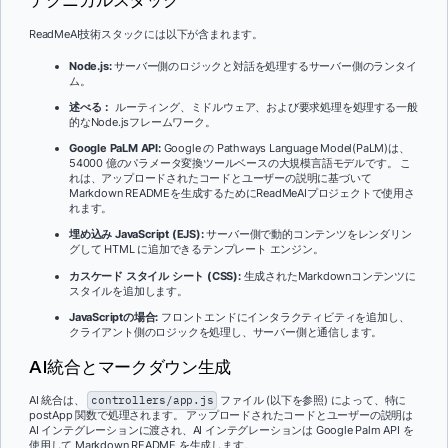
ReadMeAI技術スタックには以下が含まれます。
Node.js:
サーバー側のロジックと対話を処理するサーバー側のランタイ
ム。
述べる：
ルーティング、ミドルウェア、および要求処理を処理する一般
的なNode.jsフレームワーク。
Google PaLM API:
Google の Pathways Language Model(PaLM)は、
54000 億のパラメータ変換ツールベースの大規模言語モデルです。 こ
れは、アップロードされたコードとユーザーの説明に基づいて
Markdown READMEを生成するためにReadMeAIプロジェクトで使用さ
れます。
埋め込み JavaScript (EJS):
サーバー側で動的コンテンツをレンダリン
グして HTML に追加できるテンプレート エンジン。
カスケード スタイル シート (CSS):
生成されたMarkdownコンテンツに
スタイルを追加します。
JavaScriptの場合:
フロントエンドにインタラクティビティを追加し、
クライアント側のロジックを処理し、サーバー側と通信します。
AI統合とマークダウン生成
AI 統合は、
controllers/app.js
ファイル (以下を参照) によって、特に
postApp 関数で処理されます。 アップロードされたコードとユーザーの説明は
AI インテグレーションに渡され、AI インテグレーションは Google Palm API を
使用して Markdown README を生成します。