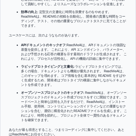
して貢献しやすくし、よりスムーズなコラボレーションを促進します。
効率の向上
: 定型文の文書化に時間を浪費するのをやめます。
ReadMeAIは、READMEの初稿を自動化し、開発者の貴重な時間をコー
ディング、テスト、その他の重要なプロジェクトタスクに充てることが
できます。
ユースケースには、次のようなものがあります。
APIドキュメントのキックオフ
:ReadMeAIは、APIドキュメントの強固な
基盤を提供します。 これにより、API エンドポイント、パラメーター、
および予想される応答の概要を示す最初のドラフトが生成されます。 こ
れにより、プロセスが活性化し、API の機能の詳細に集中できます。
ラピッドプロトタイピングと文書化:
ラピッドプロトタイピングでは、
多くの場合、ドキュメントよりも機能が優先されます。 ReadMeAIは、
このギャップを埋めます。 コア情報を含む基本的な README をすばや
く生成するため、開発者はプロトタイプの構築に集中しながらドキュメ
ントを作成できます。
オープンソースプロジェクトのキックオフ:
ReadMeAIは、オープンソー
スプロジェクトのドキュメント作成プロセスをすぐに開始できます。 コ
ードベースと簡単な説明を入力するだけで、ReadMeAIは、インストー
ル手順、使用例、コントリビューションガイドラインなどの重要なセク
ションを含む、適切に構造化されたREADMEファイルを生成します。 こ
れにより、時間を節約し、プロジェクト全体で一貫性のあるドキュメン
トを確保できます。
あなたが最も得意とすること、つまりコーディングに集中してください。 あと
はReadMeAIにお任せください。