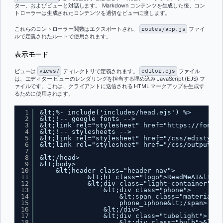
ター、およびビューと対話します。 Markdown コンテンツを生成した後、コン
トローラーは生成されたコンテンツを適切なビューに渡します。
これらのコントローラー関数はエクスポートされ、
routes/app.js
ファイ
ルで定義されたルートで使用されます。
表示モード
ビューは
views/
ディレクトリで定義されます。
editor.ejs
ファイル
は、エディター ビューのレンダリングを担当する埋め込み JavaScript (EJS) フ
ァイルです。これは、クライアントに送信される HTML マークアップを生成す
るために使用されます。
1
&lt;%- include('includes/head.ejs') %>
2
&lt;!-- google fonts -->
3
&lt;link rel="stylesheet" href="
https://fonts.
4
&lt;!-- stylesheets -->
5
&lt;link rel="stylesheet" href="/css/edistyles
6
&lt;link rel="stylesheet" href="/css/output.cs
7
8
&lt;/head>
9
&lt;body>
10
&lt;header class="header-nav">
11
&lt;h1 class="logo">ReadMeAI&lt;/h
12
&lt;div class="light-container">
13
&lt;div class="phone">
14
&lt;span class="material-s
15
phone_iphone&lt;/span>
16
&lt;/div>                    
17
&lt;div class="tubelight">
18
&lt;div class="bulb">&lt;/