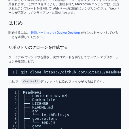
用されます。 このプロセスにより、生成された Markdown コンテンツは、指定
されたテンプレートを使用して Web ページに動的にレンダリングされ、Web ペ
ージが応答としてクライアントに送信されます。
はじめ
開始するには、
最新バージョンの Docker Desktop
がインストールされている
ことを確認してください。
リポジトリのクローンを作成する
ターミナル ウィンドウを開き、次のコマンドを実行してサンプル アプリケーシ
ョンを複製します。
1
git clone 
https://github.com/Gitax18/ReadMeAI
これで、
ReadMeAI
ディレクトリに次のファイルがあるはずです。
1
ReadMeAI
2
├── CONTRIBUTING.md
3
├── Dockerfile
4
├── LICENSE
5
├── README.md
6
├── api
7
│   └── fetchPalm.js
8
├── controllers
9
│   └── app.js
10
├── data