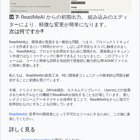
図 7:
ReadMeAI からの初期出力。 組み込みのエディ
ターにより、軽微な変更が簡単になります。
次は何ですか?
ReadMeAIは、開発者が直面する一般的な問題、つまり、プロジェクトドキュメ
ントを作成するという時間がかかり、しばしば不完全なタスクに触発されまし
た。 ReadMeAIは、プロセスを合理化するために開発され、開発者はドキュメン
ト作成ではなくコーディングに集中できるようになりました。 このプラットフ
ォームは、コードと簡単な説明を包括的で視覚的に魅力的なREADMEファイル
に簡単に変換します。
私たちは、ReadMeAIの創意工夫、特に開発者コミュニティの根本的な問題を解
決することに刺激を受けています。
今後、クリエイターは、GitHub統合、カスタムテンプレート、Llamaなどの改善
されたAIモデルなどの機能でReadMeAIを強化することを計画しています。 新し
いテクノロジーとアーキテクチャを採用することで、ReadMeAIをさらに強力で
効率的なものにすることを計画しています。
ReadMeAIを
世界中の開発者にとって不可欠なツールにするために、この旅に参
加してください。
詳しく見る