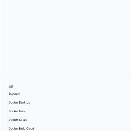
グレッグ・モンデロ
そして
ダン・ステルツァー
製品
製品概要
Docker Desktop
Docker Hub
Docker Scout
Docker Build Cloud