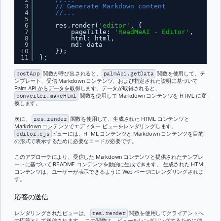
3
// Generate Markdown content
4
//...
5
6
res.render(
'editor'
, {
7
pageTitle: 
'ReadMeAI - Editor'
,
8
html: html,
9
md: data
10
});
11
};
postApp
関数が呼び出されると、
palmApi.getData
関数を使用して、テ
ンプレート、受信 Markdown コンテンツ、および指定された説明に基づいて
Palm API からデータを取得します。データが取得されると、
converter.makeHtml
関数を使用して Markdown コンテンツを HTML に変
換します。
次に、
res.render
関数を使用して、生成された HTML コンテンツと
Markdown コンテンツでエディター ビューをレンダリングします。
editor.ejs
ビューには、HTML コンテンツと Markdown コンテンツを目的
の形式で表示するために必要なコードが必要です。
このアプローチにより、受信した Markdown コンテンツと提供されたテンプレ
ートに基づいて README コンテンツを動的に生成できます。 生成された HTML
コンテンツは、ユーザーが表示できるように Web ページにレンダリングされま
す。
応答の送信
レンダリングされたビューは、
res.render
関数を使用してクライアントへ
の応答として送信されます。 この関数は、ビューをレンダリングするために使