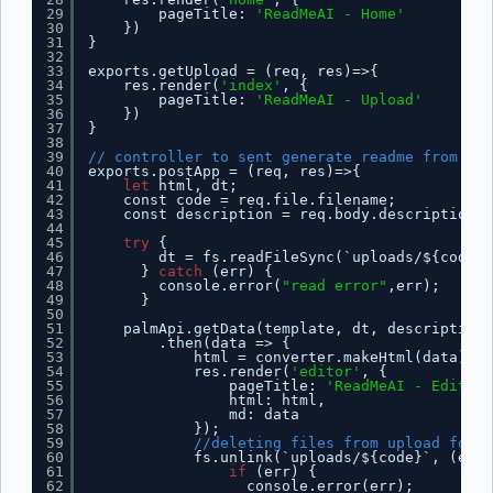
29
pageTitle: 
'ReadMeAI - Home'
30
})
31
}
32
33
exports.getUpload = (req, res)=>{
34
res.render(
'index'
, {
35
pageTitle: 
'ReadMeAI - Upload'
36
})
37
}
38
39
// controller to sent generate readme from inc
40
exports.postApp = (req, res)=>{
41
let
html, dt;
42
const code = req.file.filename;
43
const description = req.body.description;
44
45
try
{
46
dt = fs.readFileSync(`uploads/${code}`
47
} 
catch
(err) {
48
console.error(
"read error"
,err);
49
}
50
51
palmApi.getData(template, dt, description)
52
.then(data => {
53
html = converter.makeHtml(data);
54
res.render(
'editor'
, {
55
pageTitle: 
'ReadMeAI - Editor'
56
html: html,
57
md: data
58
});
59
//deleting files from upload folde
60
fs.unlink(`uploads/${code}`, (err)
61
if
(err) {
62
console.error(err);