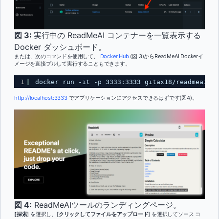
図 3:
実行中の ReadMeAI コンテナーを一覧表示する
Docker ダッシュボード。
または、次のコマンドを使用して、
Docker Hub
(図 3)からReadMeAI Dockerイ
メージを直接プルして実行することもできます。
1
docker run -it -p 3333:3333 gitax18/readmeai
http://localhost:3333
でアプリケーションにアクセスできるはずです(図4)。
図 4:
ReadMeAIツールのランディングページ。
[探索
] を選択し、[
クリックしてファイルをアップロード
] を選択してソース コ