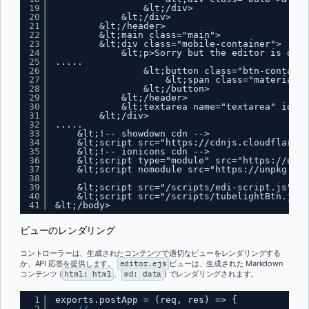
19
&lt;/div>
20
&lt;/div>
21
&lt;/header>
22
&lt;main class="main">
23
&lt;div class="mobile-container">
24
&lt;p>Sorry but the editor is disa
25
.....
26
&lt;button class="btn-containe
27
&lt;span class="material-s
28
&lt;/button>
29
&lt;/header>
30
&lt;textarea name="textarea" id="t
31
&lt;/div>
32
.....
33
&lt;!-- showdown cdn -->
34
&lt;script src="
https://cdnjs.cloudflare.c
35
&lt;!-- ionicons cdn -->
36
&lt;script type="module" src="
https://unpk
37
&lt;script nomodule src="
https://unpkg.com
38
39
&lt;script src="/scripts/edi-script.js">&l
40
&lt;script src="/scripts/tubelightBtn.js">
41
&lt;/body>
ビューのレンダリング
コントローラーは、生成されたコンテンツで適切なビューをレンダリングする
か、API 応答を提供します。
editor.ejs
ビューは、生成された Markdown
コンテンツ (
html: html
、
md: data
) でレンダリングされます。
1
exports.postApp = (req, res) => {
2
//...