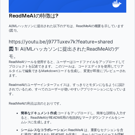
ReadMeAIの特徴は?
AI/MLハッカソンに提出された以下のデモは、ReadMeAIの概要を示しています
(図 1)。
https://youtu.be/j977Tuxev7k?feature=shared
図 1:
AI/MLハッカソンに提出されたReadMeAIのデ
モ。
ReadMeAIツールを使用すると、ユーザーはコードファイルをアップロードして
プロジェクトを記述できます。 このツールは、コードエディタを使用してリア
ルタイムで編集できるMarkdownコードを生成し、変更が即座にプレビューされ
ます。
ReadmeAIのユーザーインターフェイスは、すっきりとモダンになるように設計
されているため、すべてのユーザーが使いやすいアプリケーションになっていま
す。
ReadMeAIの利点は次のとおりです。
簡単なドキュメント作成
:コードをアップロードし、簡単な説明を入力す
ると、ReadMeAIがREADME用の包括的なマークダウンファイルをシー
ムレスに生成します。
シームレスなコラボレーション:
ReadMeAI は、重要なセクションを含
む適切に構成された README を促進し、チームがコードベースを理解