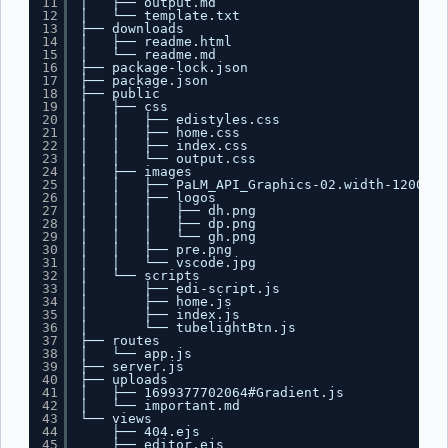
11
│   ├── output.md
12
│   └── template.txt
13
├── downloads
14
│   ├── readme.html
15
│   └── readme.md
16
├── package-lock.json
17
├── package.json
18
├── public
19
│   ├── css
20
│   │   ├── edistyles.css
21
│   │   ├── home.css
22
│   │   ├── index.css
23
│   │   └── output.css
24
│   ├── images
25
│   │   ├── PaLM_API_Graphics-02.width-1200.fo
26
│   │   ├── logos
27
│   │   │   ├── dh.png
28
│   │   │   ├── dp.png
29
│   │   │   └── gh.png
30
│   │   ├── pre.png
31
│   │   └── vscode.jpg
32
│   └── scripts
33
│       ├── edi-script.js
34
│       ├── home.js
35
│       ├── index.js
36
│       └── tubelightBtn.js
37
├── routes
38
│   └── app.js
39
├── server.js
40
├── uploads
41
│   ├── 1699377702064#Gradient.js
42
│   └── important.md
43
└── views
44
├── 404.ejs
45
├── editor.ejs