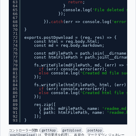
63
return
;
64
}
65
console.log(
'File deleted succ
66
});
67
68
}).
catch
(err => console.log(
'error occ
69
70
}
71
72
exports.postDownload = (req, res) => {
73
const html = req.body.html;
74
const md = req.body.markdown;
75
76
const mdFilePath = path.join(__dirname, 
'.
77
const htmlFilePath = path.join(__dirname, 
78
79
fs.writeFile(mdFilePath, md, (err) => {
80
if
(err) console.error(err);
81
else
console.log(
'Created md file succes
82
});
83
84
fs.writeFile(htmlFilePath, html, (err) => 
85
if
(err) console.error(err);
86
else
console.log(
'Created html file succ
87
});
88
89
res.zip([
90
{ path: mdFilePath, name: 
'readme.md'
},
91
{ path: htmlFilePath, name: 
'readme.html
92
]);
93
}
コントローラー関数 (
gettApp
、
getUpload
、
postApp
、
postDownload
) は、受信要求を処理し、AI 統合、マークダウン ジェネレー