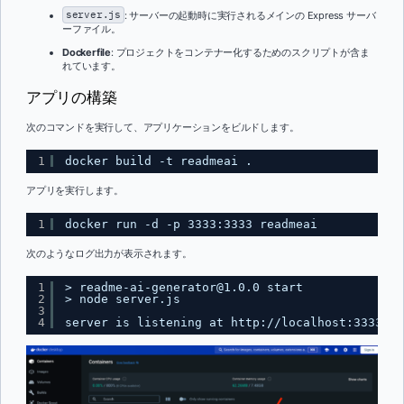
server.js
: サーバーの起動時に実行されるメインの Express サーバ
ーファイル。
Dockerfile
: プロジェクトをコンテナー化するためのスクリプトが含ま
れています。
アプリの構築
次のコマンドを実行して、アプリケーションをビルドします。
1
docker build -t readmeai .
アプリを実行します。
1
docker run -d -p 3333:3333 readmeai
次のようなログ出力が表示されます。
1
> readme-ai-generator@1.0.0 start
2
> node server.js
3
4
server is listening at 
http://localhost:3333