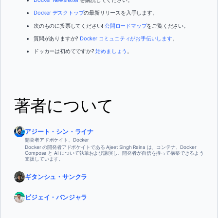
Docker Newsletter
を購読してください。
Docker デスクトップ
の最新リリースを入手します。
次のものに投票してください!
公開ロードマップ
をご覧ください。
質問がありますか?
Docker コミュニティがお手伝いします
。
ドッカーは初めてですか?
始めましょう
。
著者について
アジート・シン・ライナ
開発者アドボケイト、Docker
Docker の開発者アドボケイトである Ajeet Singh Raina は、コンテナ、Docker
Compose と AI について執筆および講演し、開発者が自信を持って構築できるよう
支援しています。
ギタンシュ・サンクラ
ビジェイ・バンジャラ