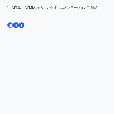
AI/ML
AI/MLハッカソン
ドキュメンテーション
製品
トゥシャール・ジャイン