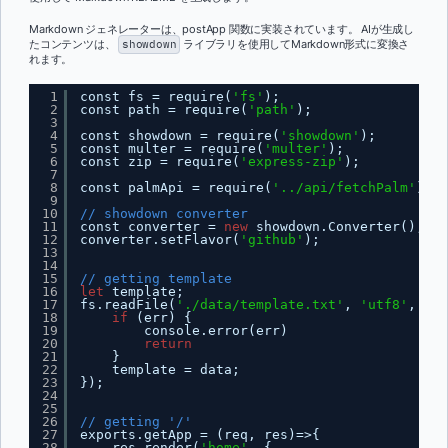
Markdown ジェネレーターは、postApp 関数に実装されています。 AIが生成し
たコンテンツは、
showdown
ライブラリを使用してMarkdown形式に変換さ
れます。
1
const fs = require(
'fs'
);
2
const path = require(
'path'
);
3
4
const showdown = require(
'showdown'
);
5
const multer = require(
'multer'
);
6
const zip = require(
'express-zip'
);
7
8
const palmApi = require(
'../api/fetchPalm'
);
9
10
// showdown converter
11
const converter = 
new
showdown.Converter();
12
converter.setFlavor(
'github'
);
13
14
15
// getting template
16
let
template;
17
fs.readFile(
'./data/template.txt'
, 
'utf8'
, (er
18
if
(err) {
19
console.error(err)
20
return
21
}
22
template = data;
23
});
24
25
26
// getting '/' 
27
exports.getApp = (req, res)=>{
28
res.render(
'home'
, {