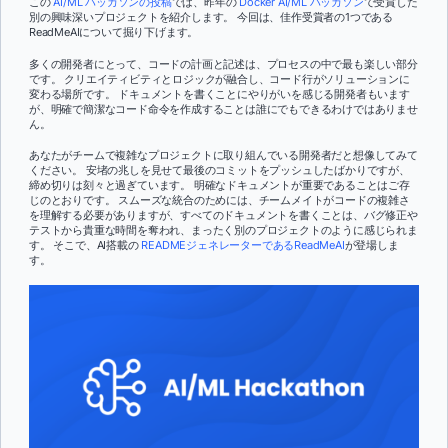
この
AI/ML ハッカソンの投稿
では、昨年の
Docker AI/ML ハッカソン
で受賞した
別の興味深いプロジェクトを紹介します。 今回は、佳作受賞者の1つである
ReadMeAIについて掘り下げます。
多くの開発者にとって、コードの計画と記述は、プロセスの中で最も楽しい部分
です。 クリエイティビティとロジックが融合し、コード行がソリューションに
変わる場所です。 ドキュメントを書くことにやりがいを感じる開発者もいます
が、明確で簡潔なコード命令を作成することは誰にでもできるわけではありませ
ん。
あなたがチームで複雑なプロジェクトに取り組んでいる開発者だと想像してみて
ください。 安堵の兆しを見せて最後のコミットをプッシュしたばかりですが、
締め切りは刻々と過ぎています。 明確なドキュメントが重要であることはご存
じのとおりです。 スムーズな統合のためには、チームメイトがコードの複雑さ
を理解する必要がありますが、すべてのドキュメントを書くことは、バグ修正や
テストから貴重な時間を奪われ、まったく別のプロジェクトのように感じられま
す。 そこで、AI搭載の
READMEジェネレーターであるReadMeAI
が登場しま
す。