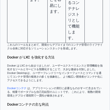
るコン
易にし
テナレ
ます。
ジスト
リとし
て機能
しま
す。
これらのツールをまとめて、開発からデプロイまでのコンテナ管理のライフサイ
クル全体に対応するソリューションスタックを形成します。
Docker が LXC を強化する方法
Docker は LXC から始まりましたが、ユーザーエクスペリエンスと管理機能を強
化するツールとサービスを階層化することで、大きな価値を付加しました。
Docker Desktopは、ユーザーフレンドリーなインターフェースとコマンドを通
じてコンテナ管理の複雑さの多くを抽象化し、より幅広い開発者がコンテナ化に
アクセスできるようにします。
Dockerコンテナ
は、アプリケーションの実行に必要なものがすべて含まれてい
る、軽量でポータブルな自己完結型のユニットです。 これにより、複数の開発
環境とデプロイ環境間で一貫性が確保されます。
Dockerコンテナの主な利点