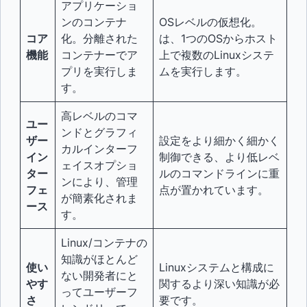
アプリケーショ
ンのコンテナ
OSレベルの仮想化。
コア
化。分離された
は、1つのOSからホスト
機能
コンテナーでア
上で複数のLinuxシステ
プリを実行しま
ムを実行します。
す。
高レベルのコマ
ユー
ンドとグラフィ
ザー
設定をより細かく細かく
カルインターフ
イン
制御できる、より低レベ
ェイスオプショ
ター
ルのコマンドラインに重
ンにより、管理
フェ
点が置かれています。
が簡素化されま
ース
す。
Linux/コンテナの
知識がほとんど
使い
Linuxシステムと構成に
ない開発者にと
やす
関するより深い知識が必
ってユーザーフ
さ
要です。