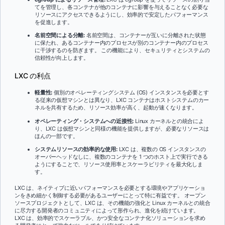
てを管理し、各コンテナが他のコンテナに影響を与えることなく必要な
リソースにアクセスできるようにし、効率的で安定したパフォーマンス
を促進します。
名前空間による分離:
名前空間は、コンテナーが互いに分離された状態
に保たれ、あるコンテナー内のプロセスが別のコンテナー内のプロセス
に干渉するのを防ぎます。 この機能により、セキュリティとシステムの
信頼性が向上します。
LXC の利点
軽量性:
個別のオペレーティングシステム (OS) インスタンスを必要とす
る従来の仮想マシンとは異なり、LXC コンテナはホストシステムのカー
ネルを共有するため、リソース効率が高く、起動が速くなります。
オペレーティング・システムへの近接性:
Linux カーネルとの統合によ
り、LXC は仮想マシンと同様の機能を提供しますが、必要なリソースは
ほんの一部です。
システムリソースの効率的な使用:
LXC は、複数の OS インスタンスの
オーバーヘッドなしに、複数のコンテナを 1 つのホスト上で実行できる
ようにすることで、リソース使用率とスケーラビリティを最大化しま
す。
LXC は、ネイティブに近いパフォーマンスを必要とする環境やアプリケーショ
ンをきめ細かく制御する必要があるユーザーにとって特に有益です。 オープン
ソースプロジェクトとして、LXC は、その機能の強化と Linux カーネルとの統合
に尽力する開発者のコミュニティによって形作られ、進化を続けています。
LXC は、効率的でスケーラブル、かつ安全なコンテナ化ソリューションを求め