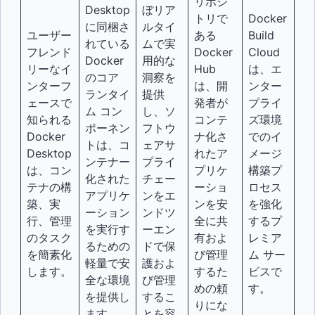
リポジ
Desktop
ぼリア
トリで
Docker
に同梱さ
ルタイ
ユーザー
ある
Build
れている
ムで実
フレンド
Docker
Cloud
Docker
用的な
リーなイ
Hub
は、エ
のコア
洞察を
ンターフ
は、開
ンター
ランタイ
提供
ェースで
発者が
プライ
ム コン
し、ソ
知られる
コンテ
ズ環境
ポーネン
フトウ
Docker
ナ化さ
でのイ
トは、コ
ェアサ
Desktop
れたア
メージ
ンテナー
プライ
は、コン
プリケ
構築プ
化された
チェー
テナの構
ーショ
ロセス
アプリケ
ンをエ
築、実
ンを安
を強化
ーション
ンドツ
行、管理
全に共
するプ
を実行す
ーエン
のタスク
有およ
レミア
るための
ドで保
を簡素化
び管理
ム サー
軽量で安
護およ
します。
するた
ビスで
全な環境
び管理
めの頼
す。
を提供し
するこ
りにな
ます。
とを容