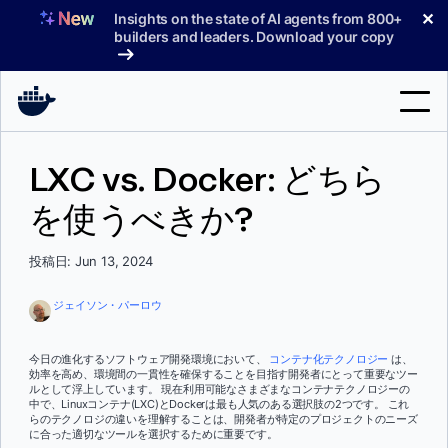
コ
✕
Insights on the state of AI agents from 800+
ン
builders and leaders. Download your copy
テ
ン
ツ
へ
検
ス
LXC vs. Docker: どちら
索
キ
ッ
を使うべきか?
製品
プ
サポート
投稿日: Jun 13, 2024
料金プラン
ジェイソン・パーロウ
ブログ
今日の進化するソフトウェア開発環境において、
コンテナ化テクノロジー
は、
ドキュメント
効率を高め、環境間の一貫性を確保することを目指す開発者にとって重要なツー
ルとして浮上しています。 現在利用可能なさまざまなコンテナテクノロジーの
中で、Linuxコンテナ(LXC)とDockerは最も人気のある選択肢の2つです。 これ
サインイン
らのテクノロジの違いを理解することは、開発者が特定のプロジェクトのニーズ
に合った適切なツールを選択するために重要です。