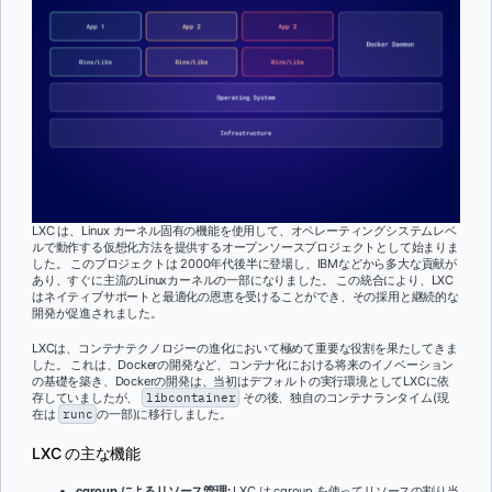
LXC は、Linux カーネル固有の機能を使用して、オペレーティングシステムレベ
ルで動作する仮想化方法を提供するオープンソースプロジェクトとして始まりま
した。 このプロジェクトは 2000年代後半に登場し、IBMなどから多大な貢献が
あり、すぐに主流のLinuxカーネルの一部になりました。 この統合により、LXC
はネイティブサポートと最適化の恩恵を受けることができ、その採用と継続的な
開発が促進されました。
LXCは、コンテナテクノロジーの進化において極めて重要な役割を果たしてきま
した。 これは、Dockerの開発など、コンテナ化における将来のイノベーション
の基礎を築き、Dockerの開発は、当初はデフォルトの実行環境としてLXCに依
存していましたが、
libcontainer
その後、独自のコンテナランタイム(現
在は
runc
の一部)に移行しました。
LXC の主な機能
cgroup によるリソース管理:
LXC は cgroup を使ってリソースの割り当