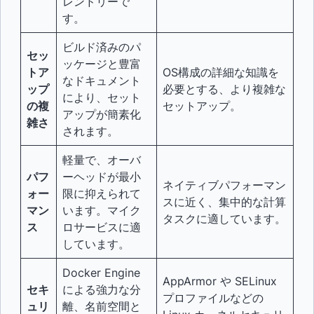
レンドリーで
す。
ビルド済みのパ
セッ
ッケージと豊富
トア
OS構成の詳細な知識を
なドキュメント
ップ
必要とする、より複雑な
により、セット
の複
セットアップ。
アップが簡素化
雑さ
されます。
軽量で、オーバ
パフ
ーヘッドが最小
ネイティブパフォーマン
ォー
限に抑えられて
スに近く、集中的な計算
マン
います。マイク
タスクに適しています。
ス
ロサービスに適
しています。
Docker Engine
AppArmor や SELinux
セキ
による強力な分
プロファイルなどの
ュリ
離、名前空間と