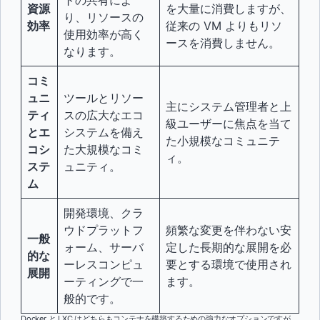
トの共有によ
資源
を大量に消費しますが、
り、リソースの
効率
従来の VM よりもリソ
使用効率が高く
ースを消費しません。
なります。
コミ
ュニ
ツールとリソー
主にシステム管理者と上
ティ
スの広大なエコ
級ユーザーに焦点を当て
とエ
システムを備え
た小規模なコミュニテ
コシ
た大規模なコミ
ィ。
ステ
ュニティ。
ム
開発環境、クラ
ウドプラットフ
頻繁な変更を伴わない安
一般
ォーム、サーバ
定した長期的な展開を必
的な
ーレスコンピュ
要とする環境で使用され
展開
ーティングで一
ます。
般的です。
Docker と LXC はどちらもコンテナを構築するための強力なオプションですが、