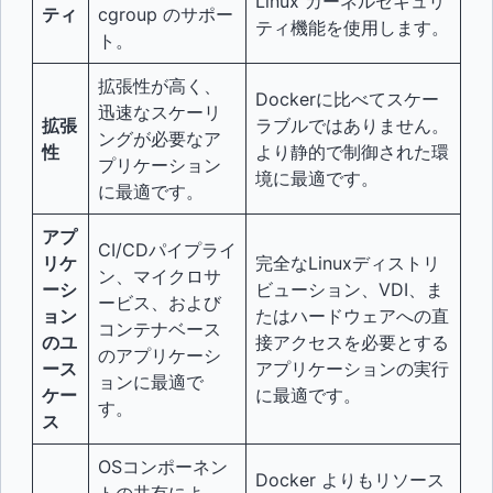
Linux カーネルセキュリ
ティ
cgroup のサポー
ティ機能を使用します。
ト。
拡張性が高く、
Dockerに比べてスケー
迅速なスケーリ
拡張
ラブルではありません。
ングが必要なア
性
より静的で制御された環
プリケーション
境に最適です。
に最適です。
アプ
CI/CDパイプライ
リケ
完全なLinuxディストリ
ン、マイクロサ
ーシ
ビューション、VDI、ま
ービス、および
ョン
たはハードウェアへの直
コンテナベース
のユ
接アクセスを必要とする
のアプリケーシ
ース
アプリケーションの実行
ョンに最適で
ケー
に最適です。
す。
ス
OSコンポーネン
Docker よりもリソース