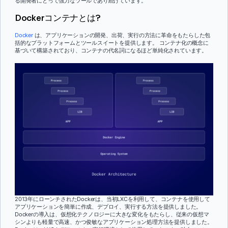
る開発者にとって強力なツールであり続けています。
Dockerコンテナとは?
Docker
は、アプリケーションの開発、出荷、実行の方法に革命をもたらした包
括的なプラットフォームとツールスイートを提供します。 コンテナ化の概念に
基づいて構築されており、コンテナの代名詞になるほど単純化されています。
2013年にローンチされたDockerは、当初LXCを利用して、コンテナを使用して
アプリケーションを簡単に作成、デプロイ、実行する方法を提供しました。
Dockerの導入は、仮想化テクノロジーに大きな変化をもたらし、従来の仮想マ
シンよりも軽量で高速、かつ俊敏なアプリケーション処理方法を提供しました。