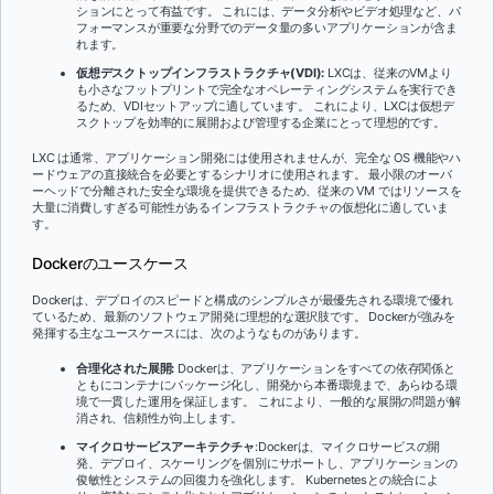
ションにとって有益です。 これには、データ分析やビデオ処理など、パ
フォーマンスが重要な分野でのデータ量の多いアプリケーションが含ま
れます。
仮想デスクトップインフラストラクチャ(VDI):
LXCは、従来のVMより
も小さなフットプリントで完全なオペレーティングシステムを実行でき
るため、VDIセットアップに適しています。 これにより、LXCは仮想デ
スクトップを効率的に展開および管理する企業にとって理想的です。
LXC は通常、アプリケーション開発には使用されませんが、完全な OS 機能やハ
ードウェアの直接統合を必要とするシナリオに使用されます。 最小限のオーバ
ーヘッドで分離された安全な環境を提供できるため、従来の VM ではリソースを
大量に消費しすぎる可能性があるインフラストラクチャの仮想化に適していま
す。
Dockerのユースケース
Dockerは、デプロイのスピードと構成のシンプルさが最優先される環境で優れ
ているため、最新のソフトウェア開発に理想的な選択肢です。 Dockerが強みを
発揮する主なユースケースには、次のようなものがあります。
合理化された展開:
Dockerは、アプリケーションをすべての依存関係と
ともにコンテナにパッケージ化し、開発から本番環境まで、あらゆる環
境で一貫した運用を保証します。 これにより、一般的な展開の問題が解
消され、信頼性が向上します。
マイクロサービスアーキテクチャ
:Dockerは、マイクロサービスの開
発、デプロイ、スケーリングを個別にサポートし、アプリケーションの
俊敏性とシステムの回復力を強化します。 Kubernetesとの統合によ