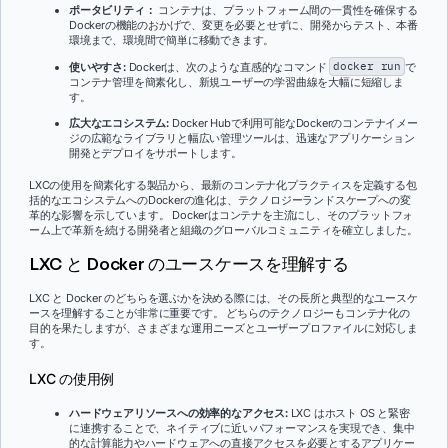
ポータビリティ：
コンテナは、プラットフォーム間の一貫性を確保する
Dockerの機能のおかげで、変更を必要とせずに、開発からテスト、本番
環境まで、環境間で簡単に移動できます。
使いやすさ:
Dockerは、次のような直感的なコマンド
docker run
で
コンテナ管理を簡素化し、新規ユーザーの学習曲線を大幅に短縮しま
す。
広大なエコシステム:
Docker Hubで利用可能なDockerのコンテナイメー
ジの広範なライブラリと幅広い管理ツールは、迅速なアプリケーション
開発とデプロイをサポートします。
LXCの使用を簡素化する製品から、最新のコンテナ化プラクティスを定義する包
括的なエコシステムへのDockerの進化は、テクノロジーランドスケープへの変
革的な影響を示しています。 Dockerはコンテナを主流にし、そのプラットフォ
ーム上で革新を続ける開発者と組織のグローバルコミュニティを確立しました。
LXC と Docker のユースケースを理解する
LXC と Docker のどちらを選ぶかを決める際には、その長所と典型的なユースケ
ースを理解することが非常に重要です。 どちらのテクノロジーもコンテナ化の
目的を果たしますが、さまざまな運用ニーズとユーザープロファイルに対応しま
す。
LXC の使用例
ハードウェアリソースへの効率的なアクセス:
LXC はホスト OS と緊密
に連携することで、ネイティブに近いパフォーマンスを実現でき、集中
的な計算能力やハードウェアへの直接アクセスを必要とするアプリケー