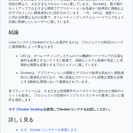
目的が異なり、さまざまなスキルレベルに適しています。 Dockerは、最小限の
セットアップでさまざまな環境でアプリケーションを迅速かつ効率的に構築およ
びデプロイしたい開発者向けに設計されています。 一方、LXCは、仮想マシン
に代わる軽量なものが必要で、オペレーティングシステムとハードウェアをより
詳細に制御したいユーザーに適しています。
結論
LinuxコンテナとDockerのどちらを選択するかは、プロジェクトの特定のニーズ
と運用環境によって異なります。
LXC は、オペレーティングシステムのフル機能やハードウェアの広範な
操作を必要とするシナリオに最適で、詳細なシステム制御や安定した長
期的な展開を必要とするプロジェクトに適しています。
Dockerは、アプリケーションの開発とデプロイの効率を高めたい開発者
向けに最適化されており、特に迅速なスケーリングと頻繁な更新を必要
とする動的な環境において最適化されています。
各プラットフォームは、さまざまな技術要件やユースケースに合わせた独自のメ
リットを提供し、プロジェクトの目標やインフラストラクチャの要求に沿った選
択を保証します。
今すぐDocker Desktop
を使用してDockerコンテナをお試しください。
詳しく見る
まず、Docker コンテナーを探索します
。