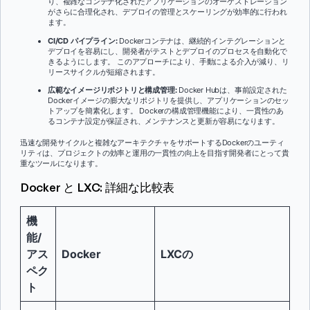
り、複雑なコンテナ化されたアプリケーションのオーケストレーション
がさらに合理化され、デプロイの管理とスケーリングが効率的に行われ
ます。
CI/CD パイプライン:
Dockerコンテナは、継続的インテグレーションと
デプロイを容易にし、開発者がテストとデプロイのプロセスを自動化で
きるようにします。 このアプローチにより、手動による介入が減り、リ
リースサイクルが短縮されます。
広範なイメージリポジトリと構成管理:
Docker Hubは、事前設定された
Dockerイメージの膨大なリポジトリを提供し、アプリケーションのセッ
トアップを簡素化します。 Dockerの構成管理機能により、一貫性のあ
るコンテナ設定が保証され、メンテナンスと更新が容易になります。
迅速な開発サイクルと複雑なアーキテクチャをサポートするDockerのユーティ
リティは、プロジェクトの効率と運用の一貫性の向上を目指す開発者にとって貴
重なツールになります。
Docker と LXC: 詳細な比較表
機
能/
アス
Docker
LXCの
ペク
ト