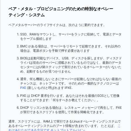
ベア・メタル・プロビジョニングのための特別なオペレー
ティング・システム
ベアメタルサーバーのライフサイクルは、次のように要約できます。
SSD、RAMをマウントし、サーバーをラックに収納して、電源とデータ
をケーブル接続します
BMC がある場合は、サーバーをリモートで起動できます。 それ以外の
場合は、電源ボタンを手動で押す必要があります
BIOSは起動可能なデバイス、USB、ディスクを探しますが、ディスクド
ライバは現在のサーバーに搭載されているものではなく、最新のデータ
センターにはUSBスティックで実行されているオペレーターがいないた
め、起動するものが見つかりません
通常、何も機能しないときにサーバーが起動しなければならない最後の
チャンスは、ネットブートです。 そのための一般的なテクノロジーは
PXE
(新しいもの)と呼ばれます iPXE.
PXE は DHCP 要求を行います。あなたはそれを最後のSOSとして想像
することができます:「何をすべきか教えてください」。
DHCP リッスンがある場合は、レスキュー メッセージで再生して、PXE
が実行できるスクリプトを使用して作業を簡略化できます。
通常、スクリプトには、RAM上で実行できるLinuxオペレーティングシステムで
あるオペレーティングシステムのブート情報が含まれています。 たとえば、
こ
れはあなたができる方法です ネットブートアルパイン
.