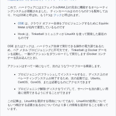
これで、ハードウェアにはエフェメラル(RAM上)の完全に機能するオペレーティ
ングシステムが搭載されました。 ティンカーベルはそのうちの2つを配布してお
り、1つはOSIEと呼ばれ、もう1つは
フック
と呼ばれます。
OSIE
は、クラウド オファー全体をプロビジョニングするために Equinix
Metal が社内で運営しているものです
Hook は、Tinkerbell コミュニティが LinuxKit を使って開発した最近の
ものです
OSIE またはフックは、ハードウェア自体で実行できる操作の電力源であるた
め、ベア メタル プロビジョニングに不可欠です。 Tinkerbell は Docker デーモ
ンを起動し、一連のアクションをダウンロードして実行します (Docker コンテ
ナーを読み込んだとき)。
アクションはすべて一緒になって、次のようなワークフローを構築します。
プロビジョニング:フラッシュしてインストールすると、ディスク上のオ
ペレーティングシステムが終了するため、次の起動では、Ubuntu、
CentOS、CoreOS、または必要なものにアクセスできます
プロビジョニング解除:ディスクをワイプして、サーバーを次の新しい用
途に使用できるようにすることができます
この記事は、LinuxKitを選択する理由についてであり、LinuxKitの使用について
もいつ検討する必要があるかについてのより多くの情報を提供することを願って
います。