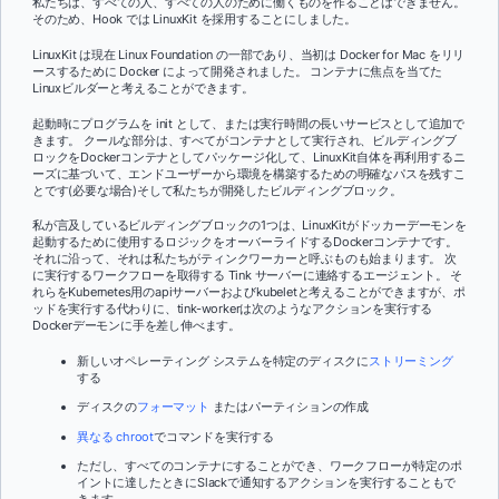
私たちは、すべての人、すべての人のために働くものを作ることはできません。
そのため、Hook では LinuxKit を採用することにしました。
LinuxKit は現在 Linux Foundation の一部であり、当初は Docker for Mac をリリ
ースするために Docker によって開発されました。 コンテナに焦点を当てた
Linuxビルダーと考えることができます。
起動時にプログラムを init として、または実行時間の長いサービスとして追加で
きます。 クールな部分は、すべてがコンテナとして実行され、ビルディングブ
ロックをDockerコンテナとしてパッケージ化して、LinuxKit自体を再利用するニ
ーズに基づいて、エンドユーザーから環境を構築するための明確なパスを残すこ
とです(必要な場合)そして私たちが開発したビルディングブロック。
私が言及しているビルディングブロックの1つは、LinuxKitがドッカーデーモンを
起動するために使用するロジックをオーバーライドするDockerコンテナです。
それに沿って、それは私たちがティンクワーカーと呼ぶものも始まります。 次
に実行するワークフローを取得する Tink サーバーに連絡するエージェント。 そ
れらをKubernetes用のapiサーバーおよびkubeletと考えることができますが、ポ
ッドを実行する代わりに、tink-workerは次のようなアクションを実行する
Dockerデーモンに手を差し伸べます。
新しいオペレーティング システムを特定のディスクに
ストリーミング
する
ディスクの
フォーマット
またはパーティションの作成
異なる chroot
でコマンドを実行する
ただし、すべてのコンテナにすることができ、ワークフローが特定のポ
イントに達したときにSlackで通知するアクションを実行することもで
きます