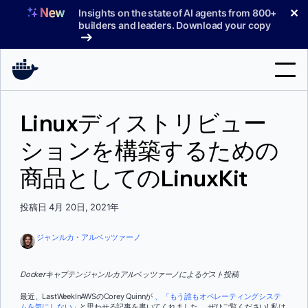
コ
✕
Insights on the state of AI agents from 800+
ン
builders and leaders. Download your copy
テ
ン
ツ
へ
検
ス
Linuxディストリビュー
索
キ
ッ
ションを構築するための
製品
プ
商品としてのLinuxKit
サポート
料金プラン
投稿日 4月 20日, 2021年
ブログ
ジャンルカ・アルベッツァーノ
ドキュメント
Dockerキャプテンジャンルカアルベッツァーノによるゲスト投稿
サインイン
最近、LastWeekInAWSのCorey Quinnが
、「もう誰もオペレーティングシステ
ムを気にしない」
と思わせる記事を書いてくれました。 ぜひご覧ください! 私は