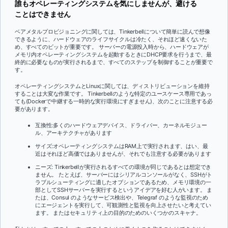
誰もオペレーティングシステムを気にしませんが、避ける
ことはできません
ベアメタルプロビジョニングに関しては、Tinkerbellについて簡単に読んで想像
できるように、ハードウェアのライフサイクルは冷たく、それほど速くないた
め、すべてのビットが重要です。 サーバーの電源投入時から、ハードウェアが
メモリ内オペレーティングシステムを起動するときにDHCP要求を行うまで、最
終的に必要なものが実行されるまで、すべてのステップを制御することが重要で
す。
オペレーティングシステムとLinuxに関しては、ディストリビューションを維持
することは大変な作業です。 Tinkerbellのような特定のユースケース専用であっ
ても(Dockerで中継する一時的な実行環境にすぎません)、次のことに注意する必
要があります。
互換性:多くのハードウェアデバイス、ドライバー、カーネルモジュー
ル、アーキテクチャがあります
サイズ:オペレーティングシステムはRAM上で実行されます、はい、最
近はそれほど高価ではありませんが、それでも注意する必要があります
ニーズ: Tinkerbellが実行されるすべての環境が同じであるとは想定でき
ません。 たとえば、サーバーにはシリアルコンソールがなく、SSHがト
ラブルシューティングに適したオプションであるため、メモリ環境の一
部としてSSHサーバーを実行するというアイデアを好む人がいます。 ま
たは、Consul のようなサービス検出や、Telegraf のような監視のため
にエージェントを実行して、可観測性と監視を向上させたいと考えてい
ます。 またはセキュリティ上の目的のためのいくつかのスキャナ。