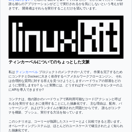
誰も彼らのアプリケーションがどこで実行されるかを気にしないという考えが好
きです。 開発者はそれらを実行することだけを望んでいます。
ティンカーベルについてのちょっとした文脈
私は
ティンカーベル
プロジェクトのメンテナの一人です。 作業を完了するため
にコンテナとDockerに大きく依存するベアメタルワークフローエンジン。 それ
は合理的な質問に対する答えを見つけようとします:ハードウェアの部屋をどの
ように管理しますか? もっと実際には、どうすればすべてのデータセンターの上
にAPIを導入できますか?
コンテナは、他の誰かのハードウェアで再利用可能なコード(アクションと呼ば
れる)を実行するときに使用することにした抽象化です。 主な理由は、配布、パ
ッケージング、およびランタイムが解決された問題だからです。 誰もがコンテ
ナを構築、プッシュ、実行する方法を知っています。
このシナリオは、コーリーが強調したストーリーとよく比較できると思います。
オペレーティングシステムは、ほとんどのユースケースで確立されたよく知られ
た抽象化です。