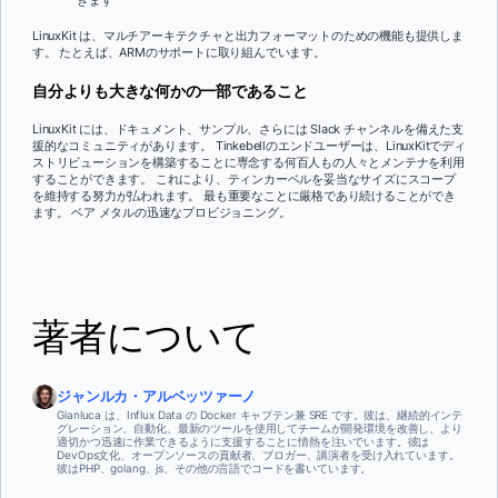
LinuxKit は、マルチアーキテクチャと出力フォーマットのための機能も提供しま
す。 たとえば、ARMのサポートに取り組んでいます。
自分よりも大きな何かの一部であること
LinuxKit には、ドキュメント、サンプル、さらには Slack チャンネルを備えた支
援的なコミュニティがあります。 Tinkebellのエンドユーザーは、LinuxKitでディ
ストリビューションを構築することに専念する何百人もの人々とメンテナを利用
することができます。 これにより、ティンカーベルを妥当なサイズにスコープ
を維持する努力が払われます。 最も重要なことに厳格であり続けることができ
ます。 ベア メタルの迅速なプロビジョニング。
著者について
ジャンルカ・アルベッツァーノ
Gianluca は、Influx Data の Docker キャプテン兼 SRE です。彼は、継続的インテ
グレーション、自動化、最新のツールを使用してチームが開発環境を改善し、より
適切かつ迅速に作業できるように支援することに情熱を注いでいます。彼は
DevOps文化、オープンソースの貢献者、ブロガー、講演者を受け入れています。
彼はPHP、golang、js、その他の言語でコードを書いています。