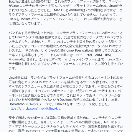
私たちが遭遇した問題の1つは、これらのプラットフォームの多くで、ユーザー
がLinuxコンテナのサポートを望んでいたが、プラットフォーム自体にLinuxが含
まれていなかったことでした。 Mac OSとWindowsは2つの明白な例ですが、ク
ラウドプラットフォームには標準のLinuxも付属していません。 したがって、
LinuxをDockerプラットフォームにバンドルして、これらの場所で実行すること
は理にかなっています。
バンドルする必要があったのは、コンテナプラットフォームのコンポーネントと
してLinuxコンテナ機能を提供できる、安全で無駄のないポータブルLinuxサブシ
ステムでした。 結局のところ、これはコンテナを扱う他の多くの人々も望んで
いたことです。コンテナの移動のための安全で無駄のないポータブルLinuxサブ
システム、 そのため、いくつかの企業やLinux Foundationと提携してこのコンポ
ーネントを構築しました。 これらの企業には、HPE、Intel、ARM、IBM、
Microsoftが含まれ、これらはすべて、IoTからメインフレームまで、Linuxコン
テナ機能を新しいさまざまなプラットフォームにもたらすことに関心を持ってい
ます。
LinuxKit には、ランタイムプラットフォームが必要とするコンポーネントのみを
正確に含むカスタムLinuxサブシステムを構築できるツールが含まれています。
すべてのシステムサービスは置き換え可能なコンテナであり、不要なものはすべ
て削除できます。 すべてのコンポーネントは、特定のニーズに一致するコンポ
ーネントに置き換えることができます。 これはキットであり、バッテリーが含
まれているが交換可能であるというDockerの哲学に非常に似ています。本日、
Dockercon 2017のステージで、LinuxKitをオープンソース化しました。
https://github.com/linuxkit/linuxkit
.
安全で無駄のないポータブルOSの目標を達成するために、コンテナからコンテ
ナ用に構築しました。セキュリティはトップレベルの目標であり、NISTのドラ
フトアプリケーションコンテナセキュリティガイドで「攻撃対象領域を減らすた
めに、汎用OSではなくコンテナ固有のOSを使用する」と述べています。 コンテ