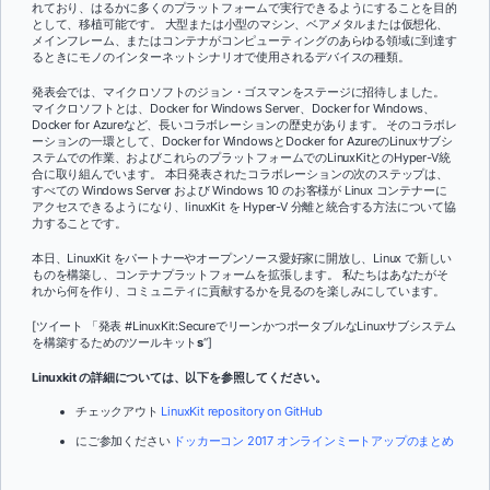
れており、はるかに多くのプラットフォームで実行できるようにすることを目的
として、移植可能です。 大型または小型のマシン、ベアメタルまたは仮想化、
メインフレーム、またはコンテナがコンピューティングのあらゆる領域に到達す
るときにモノのインターネットシナリオで使用されるデバイスの種類。
発表会では、マイクロソフトのジョン・ゴスマンをステージに招待しました。
マイクロソフトとは、Docker for Windows Server、Docker for Windows、
Docker for Azureなど、長いコラボレーションの歴史があります。 そのコラボレ
ーションの一環として、Docker for WindowsとDocker for AzureのLinuxサブシ
ステムでの作業、およびこれらのプラットフォームでのLinuxKitとのHyper-V統
合に取り組んでいます。 本日発表されたコラボレーションの次のステップは、
すべての Windows Server および Windows 10 のお客様が Linux コンテナーに
アクセスできるようになり、linuxKit を Hyper-V 分離と統合する方法について協
力することです。
本日、LinuxKit をパートナーやオープンソース愛好家に開放し、Linux で新しい
ものを構築し、コンテナプラットフォームを拡張します。 私たちはあなたがそ
れから何を作り、コミュニティに貢献するかを見るのを楽しみにしています。
[ツイート 「発表 #LinuxKit:SecureでリーンかつポータブルなLinuxサブシステム
を構築するためのツールキット
s
“]
Linuxkit の詳細については、以下を参照してください。
チェックアウト
LinuxKit repository on GitHub
にご参加ください
ドッカーコン 2017 オンラインミートアップのまとめ