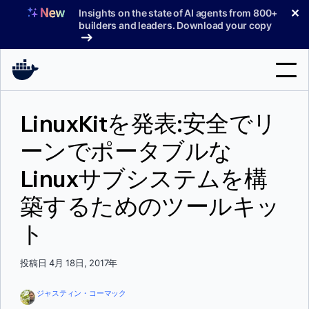
コ
✕
Insights on the state of AI agents from 800+
ン
builders and leaders. Download your copy
テ
ン
ツ
へ
検
ス
LinuxKitを発表:安全でリ
索
キ
ッ
ーンでポータブルな
製品
プ
Linuxサブシステムを構
サポート
築するためのツールキッ
料金プラン
ト
ブログ
ドキュメント
投稿日 4月 18日, 2017年
サインイン
ジャスティン・コーマック