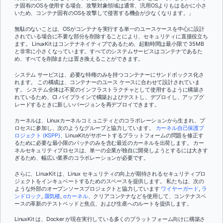
ナ固有のOSを使用する場合、攻撃対象領域は通常、汎用OSよりもはるかに小さ
いため、コンテナ固有のOSを攻撃して侵害する機会が少なくなります。」
無駄のないことは、OSがコンテナを実行する単一のユースケースを中心に設計
されている場合に不要な部分を削除することにより、セキュリティに直接役立ち
ます。
LinuxKit はコンテナネイティブであるため、起動時間は最小限で 35MB
と非常に小さくなっています。すべてのシステムサービスはコンテナであるた
め、すべてを削除または置き換えることができます。
システム サービスは、必要な特権のみを持つコンテナーにサンドボックス化さ
れます。 この構成は、コンテナーのユース ケースに合わせて設計されていま
す。 システム全体は不変のインフラストラクチャとして使用するように構築さ
れているため、CI パイプラインで構築およびテストし、デプロイし、アップグ
レードするときに新しいバージョンを再デプロイできます。
カーネルは、Linuxカーネルコミュニティとのコラボレーションから生まれ、プ
ロセスに参加し、次のようなグループと協力しています。
カーネル自己保護プ
ロジェクト (KSPP)
、LinuxKitがサポートするプラットフォームの問題を修正す
るために必要な最小限のパッチのみを含む最近のカーネルを出荷します。 カー
ネルセキュリティプロセスは、単一の企業が独自に開発しようとするには大きす
ぎるため、幅広い業界のコラボレーションが必要です。
さらに、LinuxKit は、Linux セキュリティの向上が期待されるセキュリティプロ
ジェクトをインキュベートするためのスペースを提供します。 私たちは、次の
ような外部のオープンソースプロジェクトと協力しています
ワイヤーガード
,
ラ
ンドロック
,
蜃気楼
,
oカーネル
、クリアコンテナなどを使用して、コンテナスペ
ースの革新のテストベッドと焦点、および生産へのルートを提供します。
LinuxKit は、Docker が現在実行している多くのプラットフォーム向けに構築さ