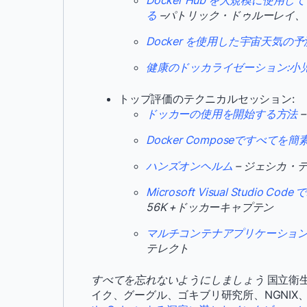
Docker Hub を大規模に使用し
る
–パトリック・ドゥルーレイ、
Docker を使用した宇宙天気の予
健康のドッカライゼーション:小
トップ評価のテクニカルセッション:
ドッカーの使用を開始する方法
Docker Composeですべてを簡
ハンズオンヘルム
– ジェシカ・
Microsoft Visual Studio 
56K +ドッカーキャプテン
マルチコンテナアプリケーション
テレクト
すべてを忘れないようにしましょう
国立衛
イク、グーグル、ゴキブリ研究所、NGNIX、