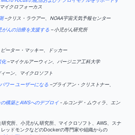
て Micro Focus の配信およびデプロイモデルをサポートす
マイクロフォーカス
測
–クリス・ラウアー、NOAA宇宙天気予報センター
児がんの治療を支援する
– 小児がん研究所
– ピーター・マッキー、ドッカー
素化
–マイケルアーウィン、バージニア工科大学
ディーン、マイクロソフト
Code でパワー ユーザーになる
–ブライアン・クリストナー、
の構築とAWSへのデプロイ
- ルコンデ・ムウィラ、エン
生研究所、小児がん研究所、マイクロソフト、AWS、スナ
レッドモンクなどのDockerの専門家や組織からの