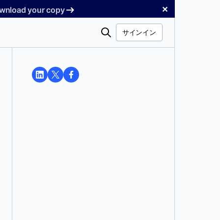
✕
Download your copy
検
サインイン
索