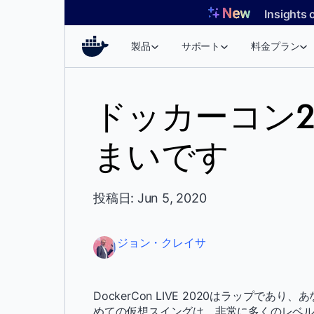
コ
Insights 
ン
テ
製品
サポート
料金プラン
ン
ツ
へ
ドッカーコン20
ス
キ
まいです
ッ
プ
投稿日: Jun 5, 2020
ジョン・クレイサ
DockerCon LIVE 2020はラップで
めての仮想スイングは、非常に多くのレベ