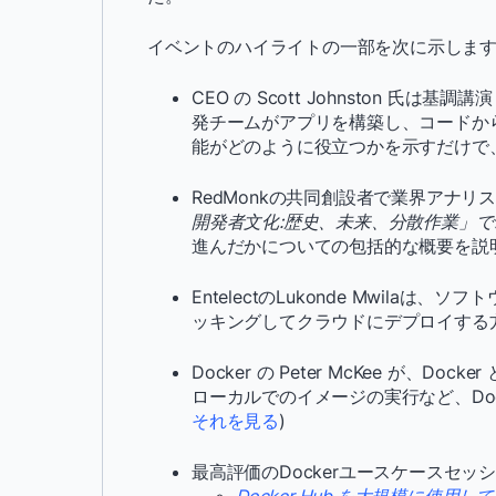
イベントのハイライトの一部を次に示しま
CEO の Scott Johnston 氏は基調講
発チームがアプリを構築し、コードからク
能がどのように役立つかを示すだけで、
RedMonkの共同創設者で業界アナリスト
開発者文化:歴史、未来、分散作業」
進んだかについての包括的な概要を説明
EntelectのLukonde Mwil
ッキングしてクラウドにデプロイする方
Docker の Peter McKee が、Do
ローカルでのイメージの実行など、Doc
それを見る
)
最高評価のDockerユースケースセッシ