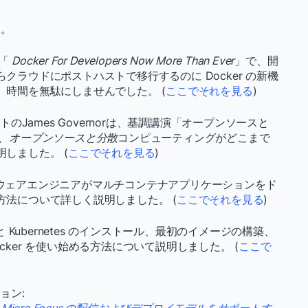
す。
演「
Docker For Developers Now More Than Ever
」で、開
ラウドにポストハストで移行するのに Docker の新機
時間を無駄にしませんでした。 (
ここでそれを見る
)
のJames Governorは、基調講演「オープンソースと
で、オープンソースと分散
コンピューティングがどこまで
しました。 (
ここでそれを見る
)
aは、ソフトウェアエンジニアがマルチコンテナアプリケーションをド
法について詳しく説明しました。 (
ここでそれを見る
)
cker と Kubernetes のインストール、最初のイメージの構築、
ker を使い始める方法について説明しました。 (
ここで
ョン: