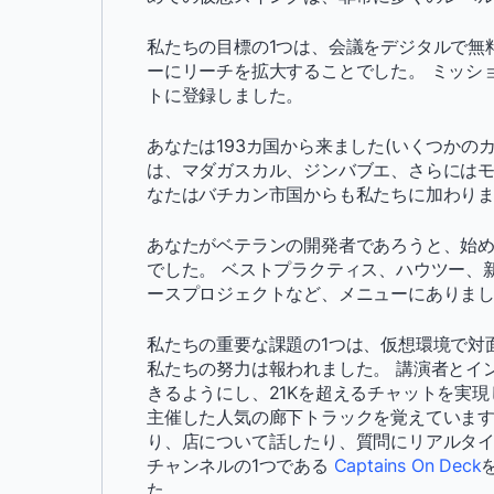
私たちの目標の1つは、会議をデジタルで無
ーにリーチを拡大することでした。 ミッション
トに登録しました。
あなたは193カ国から来ました(いくつかのカ
は、マダガスカル、ジンバブエ、さらにはモ
なたはバチカン市国からも私たちに加わりまし
あなたがベテランの開発者であろうと、始
でした。 ベストプラクティス、ハウツー、
ースプロジェクトなど、メニューにありま
私たちの重要な課題の1つは、仮想環境で対
私たちの努力は報われました。 講演者とイ
きるようにし、21Kを超えるチャットを実現し
主催した人気の廊下トラックを覚えていますか? 
り、店について話したり、質問にリアルタイ
チャンネルの1つである
Captains On Deck
た。