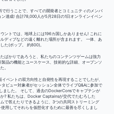
料で行うことで、すべての開発者とコミュニティのメンバ
達成! 合計78,000人が5月28日の1日オンラインイベン
ウントでは、地球上には196カ国しかありません! これに
ルディブなどの遠く離れた場所が含まれます。 一体、あ
た(ポップ。 約800)。
めたばかりであろうと、私たちのコンテンツゲームは強力
新製品の機能とユースケース、技術的な詳細、オープンソ
した。
面イベントの双方向性と自発性を再現することでしたが、
ンタビュー対象者がセッション全体でライブQ&Aに参加で
ました。 そして、過去のDockerConsでキャプテンが
私たちは、Docker Captainsが交代でたむろした
ムで答えたりできるように、3つの共同ストリーミング
を使用してそれらを仮想化するために最善を尽くしまし