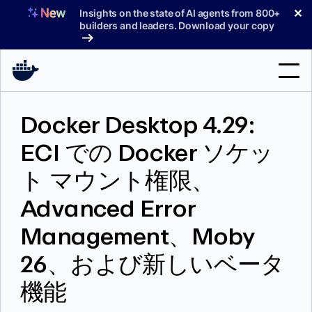
コ
✕
Insights on the state of AI agents from 800+
ン
builders and leaders. Download your copy
テ
ン
ツ
へ
検
ス
Docker Desktop 4.29:
索
キ
ッ
ECI での Docker ソケッ
製品
プ
ト マウント権限、
サポート
Advanced Error
料金プラン
Management、Moby
ブログ
26、および新しいベータ
ドキュメント
機能
サインイン