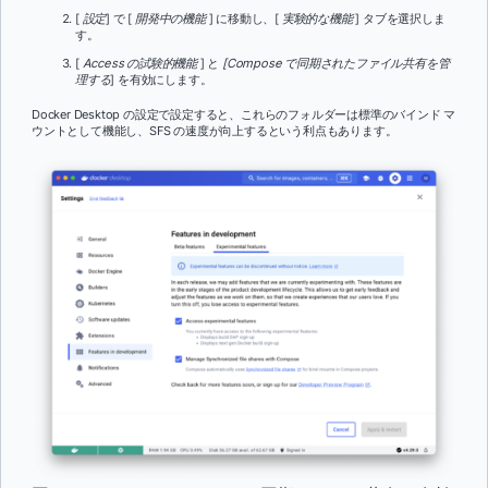
[
設定
] で [
開発中の機能
] に移動し、[
実験的な機能
] タブを選択しま
す。
[
Access の試験的機能
] と
[Compose で同期されたファイル共有を管
理する
] を有効にします。
Docker Desktop の設定で設定すると、これらのフォルダーは標準のバインド マ
ウントとして機能し、SFS の速度が向上するという利点もあります。