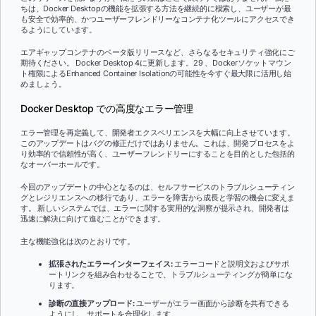
ちは、Docker Desktopの機能を拡張する方法を継続的に模索し、ユーザーが最
も安全で効率的、かつユーザーフレンドリーなコンテナ化ツールにアクセスでき
るようにしています。
エアギャップコンテナのベータ版リリースなど、さらなるセキュリティ強化にご
期待ください。 Docker Desktop 4に更新します。29 、Dockerソケットマウン
ト権限によるEnhanced Container Isolationの可能性を今すぐ最大限に活用し始
めましょう。
Docker Desktop での高度なエラー管理
エラー管理を再定義して、開発者エクスペリエンスを大幅に向上させています。
このアップデートはバグの修正だけではありません。これは、開発プロセスをよ
り効率的で信頼性が高く、ユーザーフレンドリーにすることを目的とした包括的
なオーバーホールです。
今回のアップデートの中心となるのは、セルフサービスのトラブルシューティン
グとレジリエンスへの移行であり、エラーを障害から成長と学習の機会に変えま
す。 新しいシステムでは、エラーに関する実用的な洞察が提示され、開発者は
迅速に解決に向けて進むことができます。
主な機能強化は次のとおりです。
拡張されたエラーインターフェイス:
エラーコードと説明文およびサポ
ートリンクを組み合わせることで、トラブルシューティングが簡単にな
ります。
診断の直接アップロード:
ユーザーがエラー画面から診断を共有できる
ようにし、サポートを合理化します。