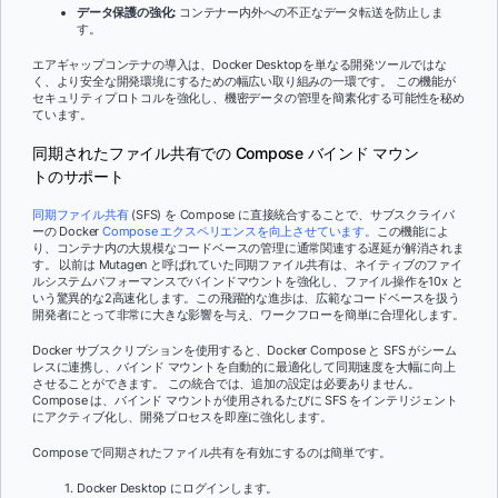
データ保護の強化:
コンテナー内外への不正なデータ転送を防止しま
す。
エアギャップコンテナの導入は、Docker Desktopを単なる開発ツールではな
く、より安全な開発環境にするための幅広い取り組みの一環です。 この機能が
セキュリティプロトコルを強化し、機密データの管理を簡素化する可能性を秘め
ています。
同期されたファイル共有での Compose バインド マウン
トのサポート
同期ファイル共有
(SFS) を Compose に直接統合することで、サブスクライバ
ーの Docker
Compose エクスペリエンスを向上させています。
この機能によ
り、コンテナ内の大規模なコードベースの管理に通常関連する遅延が解消されま
す。 以前は Mutagen と呼ばれていた同期ファイル共有は、ネイティブのファイ
ルシステムパフォーマンスでバインドマウントを強化し、ファイル操作を10x と
いう驚異的な2高速化します。この飛躍的な進歩は、広範なコードベースを扱う
開発者にとって非常に大きな影響を与え、ワークフローを簡単に合理化します。
Docker サブスクリプションを使用すると、Docker Compose と SFS がシーム
レスに連携し、バインド マウントを自動的に最適化して同期速度を大幅に向上
させることができます。 この統合では、追加の設定は必要ありません。
Compose は、バインド マウントが使用されるたびに SFS をインテリジェント
にアクティブ化し、開発プロセスを即座に強化します。
Compose で同期されたファイル共有を有効にするのは簡単です。
Docker Desktop にログインします。