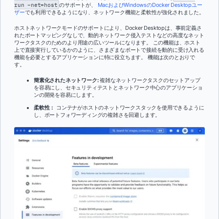
run –net=host
のサポートが、
MacおよびWindowsのDocker Desktopユー
ザー
でも利用できるようになり、ネットワーク機能と柔軟性が強化されました。
ホストネットワークモードのサポートにより、Docker Desktopは、事前定義さ
れたポートマッピングなしで、動的ネットワーク侵入テストなどの高度なネット
ワークタスクのためのより用途の広いツールになります。 この機能は、ホスト
上で直接実行しているかのように、さまざまなポートで接続を動的に受け入れる
機能を必要とするアプリケーションに特に役立ちます。 機能は次のとおりで
す。
簡素化されたネットワーク:
複雑なネットワークタスクのセットアップ
を容易にし、セキュリティテストとネットワーク中心のアプリケーショ
ンの開発を容易にします。
柔軟性：
コンテナがホストのネットワークスタックを使用できるように
し、ポートフォワーディングの複雑さを回避します。