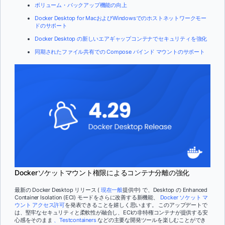
ボリューム・バックアップ機能の向上
Docker Desktop for MacおよびWindowsでのホストネットワークモー
ドのサポート
Docker Desktop の新しいエアギャップコンテナでセキュリティを強化
同期されたファイル共有での Compose バインド マウントのサポート
Dockerソケットマウント権限によるコンテナ分離の強化
最新の Docker Desktop リリース (
現在一般
提供中) で、Desktop の Enhanced
Container Isolation (ECI) モードをさらに改善する新機能、
Docker ソケット マ
ウント アクセス許可
を発表できることを嬉しく思います。 このアップデートで
は、堅牢なセキュリティと柔軟性が融合し、ECIの非特権コンテナが提供する安
心感をそのまま
、Testcontainers
などの主要な開発ツールを楽しむことができ