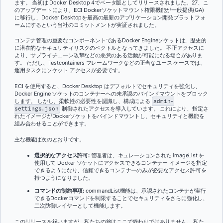
ます。 当初は Docker Desktop 4でベータ版としてリリースされました。27、こ
のアップデートにより、ECI Dockerソケットマウント権限機能が一般提供(GA)
に移行し、Docker Desktopを最高の最新のアプリケーション開発プラットフォ
ームにするという当社のコミットメントが実証されました。
コンテナ管理の重要なコンポーネントであるDocker Engineソケットは、歴史的
に潜在的なセキュリティリスクのベクトルとなってきました。 不正アクセスに
より、サプライチェーン攻撃などの悪意のある活動が可能になる場合がありま
す。 ただし、Testcontainers フレームワークなどの正当なユース ケースでは、
運用タスクにソケット アクセスが必要です。
ECI を使用すると、Docker Desktop はデフォルトでセキュリティを強化し、
Docker Engine ソケットのコンテナーへの未承認のバインドマウントをブロック
します。 しかし、柔軟性の必要性を認識し、構成による
admin-
settings.json
制御されたアクセスを導入しています。 これにより、指定さ
れたイメージがDockerソケットをバインドマウントし、セキュリティと機能を
組み合わせることができます。
主な機能は次のとおりです。
選択的なアクセス許可:
管理者は、キュレーションされた imageList を
使用して Docker ソケットにアクセスできるコンテナー イメージを指定
できるようになり、信頼できるコンテナーのみが必要なアクセス許可を
持つようになりました。
コマンドの制約事項:
commandList機能は、承認されたコンテナが実行
できるDockerコマンドを制限することでセキュリティをさらに強化し、
二次防御レイヤーとして機能します。
このリリースを祝いますが、私たちの旅はここで終わりではありません。 私た