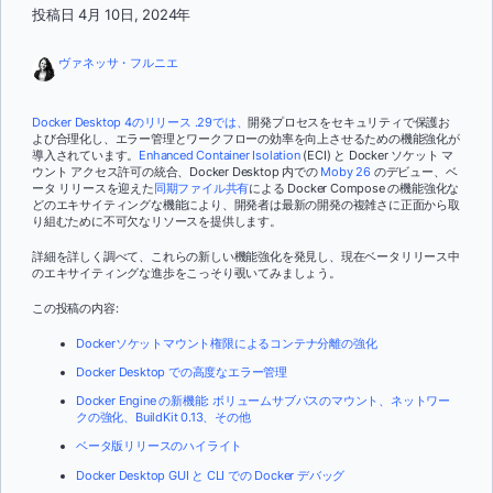
投稿日 4月 10日, 2024年
ヴァネッサ・フルニエ
Docker Desktop 4のリリース .29では、
開発プロセスをセキュリティで保護お
よび合理化し、エラー管理とワークフローの効率を向上させるための機能強化が
導入されています。
Enhanced Container Isolation
(ECI) と Docker ソケット マ
ウント アクセス許可の統合、Docker Desktop 内での
Moby 26
のデビュー、ベ
ータ リリースを迎えた
同期ファイル共有
による Docker Compose の機能強化な
どのエキサイティングな機能により、開発者は最新の開発の複雑さに正面から取
り組むために不可欠なリソースを提供します。
詳細を詳しく調べて、これらの新しい機能強化を発見し、現在ベータリリース中
のエキサイティングな進歩をこっそり覗いてみましょう。
この投稿の内容:
Dockerソケットマウント権限によるコンテナ分離の強化
Docker Desktop での高度なエラー管理
Docker Engine の新機能: ボリュームサブパスのマウント、ネットワー
クの強化、BuildKit 0.13、その他
ベータ版リリースのハイライト
Docker Desktop GUI と CLI での Docker デバッグ