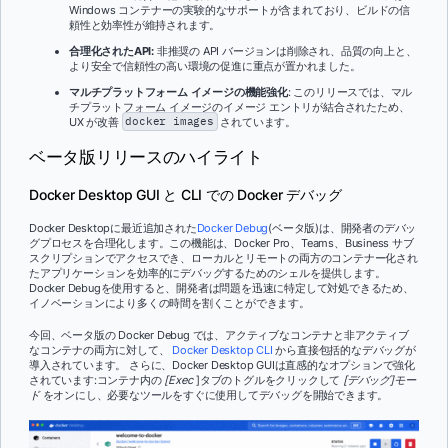
Windows コンテナーの実験的なサポートが含まれており、ビルドの信
頼性と効率性が維持されます。
合理化されたAPI:
非推奨の API バージョンは削除され、品質の向上と、
より安全で信頼性の高い環境の促進に重点が置かれました。
マルチプラットフォーム イメージの機能強化
: このリリースでは、マル
チプラットフォーム イメージのイメージ エントリが結合されたため、
UX が改善
docker images
されています。
ベータ版リリースのハイライト
Docker Desktop GUI と CLI での Docker デバッグ
Docker Desktopに最近追加された
Docker Debug
(ベータ版)は、開発者のデバッ
グプロセスを合理化します。この機能は、Docker Pro、Teams、Business サブ
スクリプションでアクセスでき、ローカルとリモートの両方のコンテナー化され
たアプリケーションを効率的にデバッグするためのシェルを提供します。
Docker Debugを使用すると、開発者は問題を迅速に特定して対処できるため、
イノベーションにより多くの時間を割くことができます。
今回、ベータ版の Docker Debug では、アクティブなコンテナと非アクティブ
なコンテナの両方に対して、
Docker Desktop CLI
から直接包括的なデバッグが
導入されています。 さらに、Docker Desktop GUIは直感的なオプションで強化
されています:コンテナ内の
[Exec
]タブのトグルをクリックして
[デバッグ]モー
ド
をオンにし、必要なツールをすぐに使用してデバッグを開始できます。