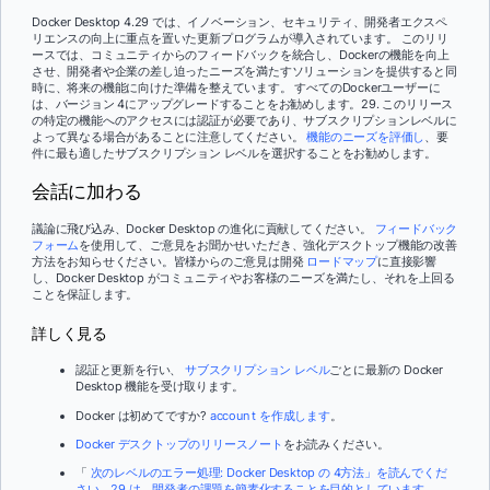
Docker Desktop 4.29 では、イノベーション、セキュリティ、開発者エクスペ
リエンスの向上に重点を置いた更新プログラムが導入されています。 このリリ
ースでは、コミュニティからのフィードバックを統合し、Dockerの機能を向上
させ、開発者や企業の差し迫ったニーズを満たすソリューションを提供すると同
時に、将来の機能に向けた準備を整えています。 すべてのDockerユーザーに
は、バージョン 4にアップグレードすることをお勧めします。29. このリリース
の特定の機能へのアクセスには認証が必要であり、サブスクリプションレベルに
よって異なる場合があることに注意してください。
機能のニーズを評価し
、要
件に最も適したサブスクリプション レベルを選択することをお勧めします。
会話に加わる
議論に飛び込み、Docker Desktop の進化に貢献してください。
フィードバック
フォーム
を使用して、ご意見をお聞かせいただき、強化デスクトップ機能の改善
方法をお知らせください。皆様からのご意見は開発
ロードマップ
に直接影響
し、Docker Desktop がコミュニティやお客様のニーズを満たし、それを上回る
ことを保証します。
詳しく見る
認証と更新を行い、
サブスクリプション レベル
ごとに最新の Docker
Desktop 機能を受け取ります。
Docker は初めてですか?
accoun t を作成します
。
Docker デスクトップのリリースノート
をお読みください。
「
次のレベルのエラー処理: Docker Desktop の 4方法」を読んでくだ
さい。29 は、開発者の課題を簡素化することを目的としています
。