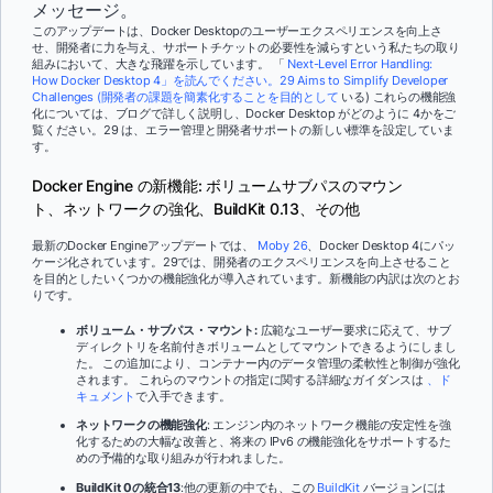
メッセージ。
このアップデートは、Docker Desktopのユーザーエクスペリエンスを向上さ
せ、開発者に力を与え、サポートチケットの必要性を減らすという私たちの取り
組みにおいて、大きな飛躍を示しています。 「
Next-Level Error Handling:
How Docker Desktop 4」を読んでください。29 Aims to Simplify Developer
Challenges (開発者の課題を簡素化することを目的として
いる) これらの機能強
化については、ブログで詳しく説明し、Docker Desktop がどのように 4かをご
覧ください。29 は、エラー管理と開発者サポートの新しい標準を設定していま
す。
Docker Engine の新機能: ボリュームサブパスのマウン
ト、ネットワークの強化、BuildKit 0.13、その他
最新のDocker Engineアップデートでは、
Moby 26
、Docker Desktop 4にパッ
ケージ化されています。29では、開発者のエクスペリエンスを向上させること
を目的としたいくつかの機能強化が導入されています。新機能の内訳は次のとお
りです。
ボリューム・サブパス・マウント:
広範なユーザー要求に応えて、サブ
ディレクトリを名前付きボリュームとしてマウントできるようにしまし
た。 この追加により、コンテナー内のデータ管理の柔軟性と制御が強化
されます。 これらのマウントの指定に関する詳細なガイダンスは
、ド
キュメント
で入手できます。
ネットワークの機能強化
: エンジン内のネットワーク機能の安定性を強
化するための大幅な改善と、将来の IPv6 の機能強化をサポートするた
めの予備的な取り組みが行われました。
BuildKit 0の統合13
:他の更新の中でも、この
BuildKit
バージョンには