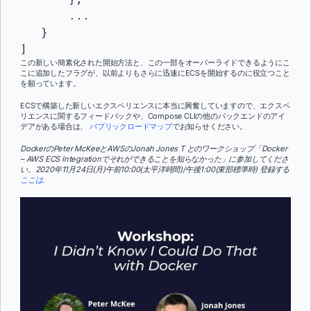
       ...

   }

]
この新しい簡素化された開始方法と、この一部をオーバーライドできるようにこ
こに追加したフラグが、以前よりもさらに迅速にECSを開始するのに役立つこと
を願っています。
ECSで構築した新しいエクスペリエンスに本当に興奮していますので、エクスペ
リエンスに関するフィードバックや、Compose CLIの他のバックエンドのアイ
デアがある場合は、
パブリックロードマップ
でお知らせください。
DockerのPeter McKeeとAWSのJonah Jones T とのワークショップ「Docker
– AWS ECS Integrationでそれができることを知らなかった」に参加してくださ
い。
2020年11月24日(月)午前10:00(太平洋時間)/午後1:00(東部標準時) 登録する
ここは
.