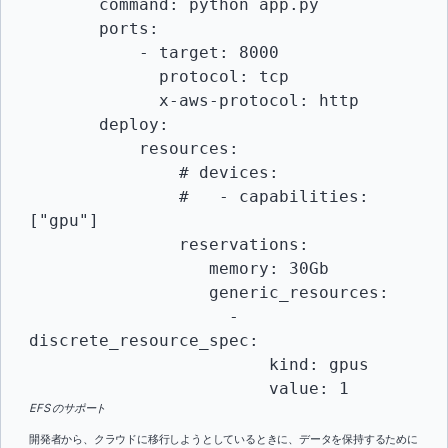
       command: python app.py

       ports:

           - target: 8000

             protocol: tcp

             x-aws-protocol: http

       deploy:

           resources:

               # devices:

               #   - capabilities: 
["gpu"]

               reservations:

                  memory: 30Gb

                  generic_resources:

                    - 
discrete_resource_spec:

                        kind: gpus

                        value: 1
EFS のサポート
開発者から、クラウドに移行しようとしているときに、データを保持するために