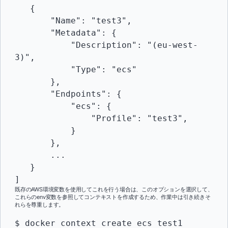
   {

       "Name": "test3",

       "Metadata": {

           "Description": "(eu-west-
3)",

           "Type": "ecs"

       },

       "Endpoints": {

           "ecs": {

               "Profile": "test3",

           }

       },

       ...

   }

]
既存のAWS環境変数を使用してこれを行う場合は、このオプションを選択して、
これらのenv変数を参照してコンテキストを作成するため、作業中は引き続きそ
れらを尊重します。
$ docker context create ecs test1
