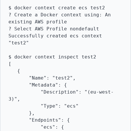
$ docker context create ecs test2

? Create a Docker context using: An 
existing AWS profile

? Select AWS Profile nondefault

Successfully created ecs context 
"test2"

$ docker context inspect test2

[

   {

       "Name": "test2",

       "Metadata": {

           "Description": "(eu-west-
3)",

           "Type": "ecs"

       },

       "Endpoints": {

           "ecs": {
