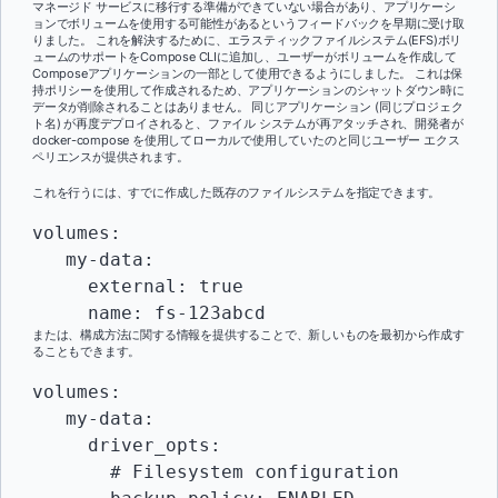
マネージド サービスに移行する準備ができていない場合があり、アプリケーシ
ョンでボリュームを使用する可能性があるというフィードバックを早期に受け取
りました。 これを解決するために、エラスティックファイルシステム(EFS)ボリ
ュームのサポートをCompose CLIに追加し、ユーザーがボリュームを作成して
Composeアプリケーションの一部として使用できるようにしました。 これは保
持ポリシーを使用して作成されるため、アプリケーションのシャットダウン時に
データが削除されることはありません。 同じアプリケーション (同じプロジェク
ト名) が再度デプロイされると、ファイル システムが再アタッチされ、開発者が
docker-compose を使用してローカルで使用していたのと同じユーザー エクス
ペリエンスが提供されます。
これを行うには、すでに作成した既存のファイルシステムを指定できます。
volumes:

   my-data:

     external: true

     name: fs-123abcd
または、構成方法に関する情報を提供することで、新しいものを最初から作成す
ることもできます。
volumes:

   my-data:

     driver_opts:

       # Filesystem configuration
