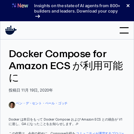
コ
✕
Insights on the state of AI agents from 800+
ン
builders and leaders. Download your copy
テ
ン
ツ
へ
検
ス
Docker Compose for
索
キ
ッ
Amazon ECS が利用可能
製品
プ
に
サポート
料金プラン
投稿日 11月 19日, 2020年
ブログ
ベン・デ・セント・ペール・ゴッチ
ドキュメント
Docker は本日をもって Docker Compose および Amazon ECS との統合が V1
に達し、GA になったことをお知らせします。🎉
サインイン
この作業は、今年の初めに、Compose仕様を
コミュニティが運営するプロジェ