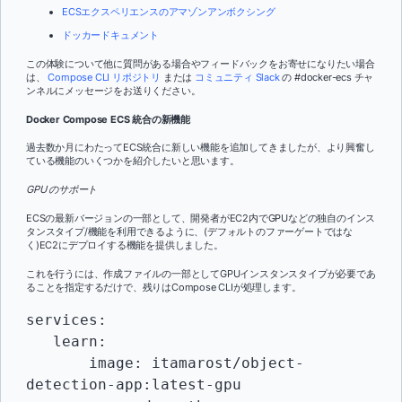
ECSエクスペリエンスのアマゾンアンボクシング
ドッカードキュメント
この体験について他に質問がある場合やフィードバックをお寄せになりたい場合
は、
Compose CLI リポジトリ
または
コミュニティ Slack
の #docker-ecs チャ
ンネルにメッセージをお送りください。
Docker Compose ECS 統合の新機能
過去数か月にわたってECS統合に新しい機能を追加してきましたが、より興奮し
ている機能のいくつかを紹介したいと思います。
GPU のサポート
ECSの最新バージョンの一部として、開発者がEC2内でGPUなどの独自のインス
タンスタイプ/機能を利用できるように、(デフォルトのファーゲートではな
く)EC2にデプロイする機能を提供しました。
これを行うには、作成ファイルの一部としてGPUインスタンスタイプが必要であ
ることを指定するだけで、残りはCompose CLIが処理します。
services:

   learn:

       image: itamarost/object-
detection-app:latest-gpu
