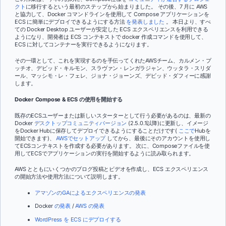
クト
に移行するという最初のステップから始まりました。 その後、7 月に AWS
と協力して、Docker コマンドラインを使用して Compose アプリケーションを
ECS に簡単にデプロイできるようにする方法
を発表しました
。 本日より、すべ
ての Docker Desktop ユーザーが安定した ECS エクスペリエンスを利用できる
ようになり、開発者は ECS コンテキストで docker 作成コマンドを使用して、
ECS に対してコンテナーを実行できるようになります。
その一環として、これを実現するのを手伝ってくれたAWSチーム、カルメン・プ
ッチオ、デビッド・キルモン、スラヴァン・レンガラジャン、ウッタラ・スリダ
ール、マッシモ・レ・フェレ、ジョナ・ジョーンズ、デビッド・ダフィーに感謝
します。
Docker Compose & ECS の使用を開始する
既存のECSユーザーまたは新しいスターターとして行う必要があるのは、最新の
Docker
デスクトップコミュニティバージョン
(2.5.0.1以降)に更新し、イメージ
をDocker Hubに保存してデプロイできるようにすることだけです(
ここで
Hubを
開始できます)、
AWSでセットアップ
してから、最後にそのアカウントを使用し
てECSコンテキストを作成する必要があります。 次に、Composeファイルを使
用してECSでアプリケーションの実行を開始するように読み取られます。
AWS とともにいくつかのブログ投稿とビデオを作成し、ECS エクスペリエンス
の開始方法や使用方法について説明します。
アマゾンのGAによるエクスペリエンスの発表
Docker
の発表
/
AWS の発表
WordPress を ECS にデプロイする