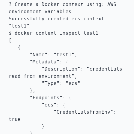
? Create a Docker context using: AWS 
environment variables

Successfully created ecs context 
"test1"

$ docker context inspect test1

[

   {

       "Name": "test1",

       "Metadata": {

           "Description": "credentials 
read from environment",

           "Type": "ecs"

       },

       "Endpoints": {

           "ecs": {

               "CredentialsFromEnv": 
true

           }

       },
