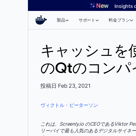
コ
Insights 
ン
テ
製品
サポート
料金プラン
ン
ツ
へ
キャッシュを
ス
キ
のQtのコンパ
ッ
プ
投稿日 Feb 23, 2021
ヴィクトル・ピーターソン
これは、Screenly.io のCEOであるVikt
リーパイで最も人気のあるデジタルサイネージ製