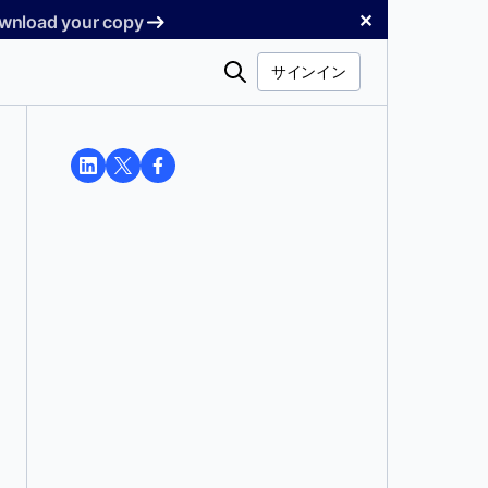
✕
Download your copy
検
サインイン
索