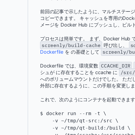
前回の記事で示したように、マルチステージビ
コピーできます。 キャッシュを専用のDoc
メージを Docker Hub にプッシュし、
プロセスは簡単です。 まず、Docker Hu
screenly/build-cache
呼び出し、
s
Dockerfile
を の基礎として
screenly/bu
Dockerfile では、環境変数
CCACHE_DIR
シュが に存在することを ccache に
/src
へのボリュームマウントだけでした。 ただ
外部に存在するように、この手順を変更し
これで、次のようにコンテナを起動できま
$ docker run --rm -t \

    -v ~/tmp/qt-src:/src \

    -v ~/tmp/qt-build:/build \
