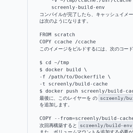
    -v ~/tmp/ccache:/usr/ccache \

コンパイルが完了したら、キャッシュイメージを
は次のようになります。
FROM scratch

このイメージをビルドするには、次のコー
$ cd ~/tmp

$ docker build \

-f /path/to/Dockerfile \

-t screenly/build-cache

最後に、このレイヤーを の
screenly/bu
を追加します。
次回再構築すると
screenly/build-env
また、ボリュームマウントを追加する必要