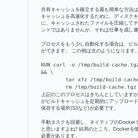
共有キャッシュを確立する最も簡単な方法
キャッシュを高速化するために、ディスク
に、キャッシュされたファイルを圧縮してチ
ントではありませんが、それは仕事を成し
プロセスをもう少し自動化する場合は、ビ
ができます。 この例は次のようになります
RUN curl -o /tmp/build-cache.tg
&& \

	tar xfz /tmp/build-cache.tgz -C /tmp && \

	rm /tmp/build-cache.tgz
上記のこのプロセスはきちんとしています
がビルドキャッシュを定期的にアップロード
保存する場所(S3など)が必要です。
手動タスクを回避し、ネイティブのDocke
と思いますよね? 結局のところ、Docke
必要があります。