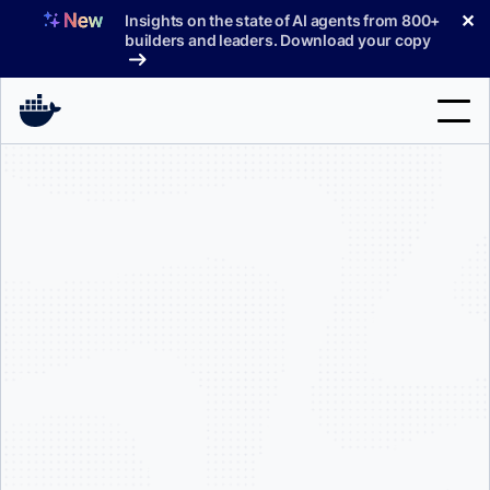
コ
✕
Insights on the state of AI agents from 800+
ン
builders and leaders. Download your copy
テ
ン
ツ
へ
検
ス
索
キ
ッ
製品
プ
サポート
料金プラン
ブログ
ドキュメント
サインイン