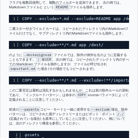
フラグを複数回使用して、複数のフィルターを追加できます。 次の例では、
Markdown ファイルと という
README
ファイルを除外します。
1
COPY --exclude=*.md --exclude=README app /dest/
二重スター付きワイルドカードは、コピーされたディレクトリ内のMarkdownフ
ァイルだけでなく、サブディレクトリ内のMarkdownファイルも除外します。
1
COPY --exclude=**/*.md app /dest/
のように
.dockerignore
ファイルでは、除外の例外を次のように定義する
こともできます。
!
接頭辞。 次の例では、コピーされたディレクトリ内のすべ
ての Markdown ファイルを除外しますが、ファイルが呼び出され
important.md
た場合 (その場合でもコピーされます)。
1
COPY --exclude=**/*.md --exclude=!**/important.
この二重否定は最初は混乱するかもしれませんが、これは前の除外ルールの逆転
であり、「インクルードパターン」は命令の
COPY
sourceパラメータによって
定義されることに注意してください。
前述の
--parents
コピー・モードと一緒に使用する
--exclude
場合、除外
パターンは、コピーされた親ディレクトリーまたはピボット・ポイント
/./
(定義されている場合) を基準にしていることに注意してください。例について
は、次のディレクトリ構造を参照してください。
1
assets