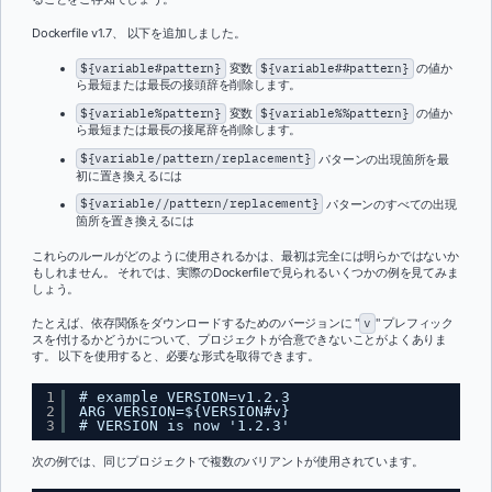
Dockerfile v1.7、 以下を追加しました。
${variable#pattern}
変数
${variable##pattern}
の値か
ら最短または最長の接頭辞を削除します。
${variable%pattern}
変数
${variable%%pattern}
の値か
ら最短または最長の接尾辞を削除します。
${variable/pattern/replacement}
パターンの出現箇所を最
初に置き換えるには
${variable//pattern/replacement}
パターンのすべての出現
箇所を置き換えるには
これらのルールがどのように使用されるかは、最初は完全には明らかではないか
もしれません。 それでは、実際のDockerfileで見られるいくつかの例を見てみま
しょう。
たとえば、依存関係をダウンロードするためのバージョンに "
v
" プレフィック
スを付けるかどうかについて、プロジェクトが合意できないことがよくありま
す。 以下を使用すると、必要な形式を取得できます。
1
# example VERSION=v1.2.3
2
ARG VERSION=${VERSION#v}
3
# VERSION is now '1.2.3'
次の例では、同じプロジェクトで複数のバリアントが使用されています。