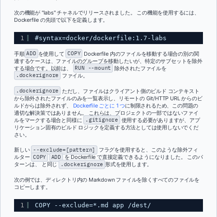
次の機能が "labs" チャネルでリリースされました。 この機能を使用するには、
Dockerfile の先頭で以下を定義します。
1
#syntax=docker/dockerfile:1.7-labs
手順
ADD
を使用して
COPY
Dockerfile 内のファイルを移動する場合の別の関
連するケースは、ファイルのグループを移動したいが、特定のサブセットを除外
する場合です。以前は、
RUN --mount
除外されたファイルを
.dockerignore
ファイル。
.dockerignore
ただし、ファイルはクライアント側のビルド コンテキスト
から除外されたファイルのみを一覧表示し、リモートの Git/HTTP URL からのビ
ルドからは除外されず、
Dockerfile ごとに 1 つ
に制限されるため、この問題の
適切な解決策ではありません。 これらは、プロジェクトの一部ではないファイ
ルをマークする場合と同様に
.gitignore
使用する必要がありますが、アプ
リケーション固有のビルド ロジックを定義する方法としては使用しないでくだ
さい。
新しい
--exclude=[pattern]
フラグを使用すると、このような除外フィ
ルター
COPY
ADD
を Dockerfile で直接定義できるようになりました。 このパ
ターンは、 と同じ
.dockerignore
形式を使用します。
次の例では、ディレクトリ内の Markdown ファイルを除くすべてのファイルを
コピーします。
1
COPY --exclude=*.md app /dest/