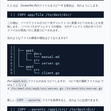
たとえば、Dockerfile 内のファイルをコピーする場合は、次のようにします。
1
COPY app/file /to/dest/dir/
この例は、ソースファイルがコピー先ディレクトリに直接コピーされることを意
味します。 ソースパスがディレクトリの場合、そのディレクトリ内のすべての
ファイルが宛先パスに直接コピーされます。
次のようなファイル構造の場合はどうなりますか?
1
.
2
├── app1
3
│   ├── docs
4
│   │   └── manual.md
5
│   └── src
6
│       └── server.go
7
└── app2
8
└── src
9
└── client.go
内の
app1/src
ファイルのみをコピーしますが、コピー先の最終ファイルは で
はなく になりま
す
/to/dest/dir/app1/src/server.go
/to/dest/dir/server.go
。
新しい
COPY --parents
フラグを使用すると、次のように記述できます。
1
COPY --parents /app1/src/ /to/dest/dir/  