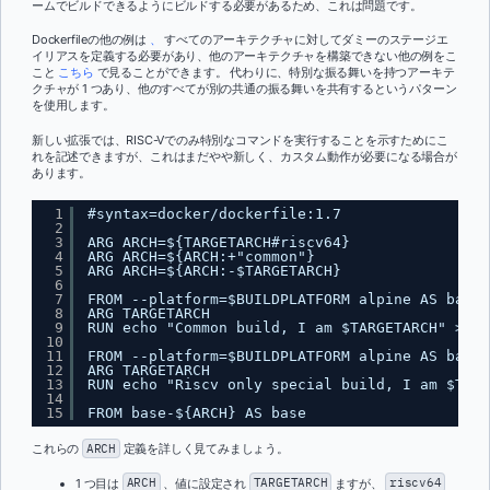
ームでビルドできるようにビルドする必要があるため、これは問題です。
Dockerfileの他の例は
、
すべてのアーキテクチャに対してダミーのステージエ
イリアスを定義する必要があり、他のアーキテクチャを構築できない他の例をこ
こと
こちら
で見ることができます。 代わりに、特別な振る舞いを持つアーキテ
クチャが 1 つあり、他のすべてが別の共通の振る舞いを共有するというパターン
を使用します。
新しい拡張では、RISC-Vでのみ特別なコマンドを実行することを示すためにこ
れを記述できますが、これはまだやや新しく、カスタム動作が必要になる場合が
あります。
1
#syntax=docker/dockerfile:1.7
2
3
ARG ARCH=${TARGETARCH#riscv64}
4
ARG ARCH=${ARCH:+"common"}
5
ARG ARCH=${ARCH:-$TARGETARCH}
6
7
FROM --platform=$BUILDPLATFORM alpine AS base-
8
ARG TARGETARCH
9
RUN echo "Common build, I am $TARGETARCH" > /o
10
11
FROM --platform=$BUILDPLATFORM alpine AS base-
12
ARG TARGETARCH
13
RUN echo "Riscv only special build, I am $TARG
14
15
FROM base-${ARCH} AS base
これらの
ARCH
定義を詳しく見てみましょう。
1 つ目は
ARCH
、値に設定され
TARGETARCH
ますが、
riscv64