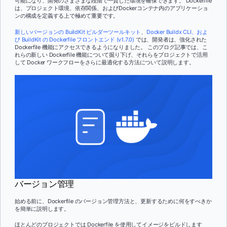
可能になり、開発のさまざまな段階で一貫した環境を確保できます。 Dockerfile
は、プロジェクト環境、依存関係、およびDockerコンテナ内のアプリケーショ
ンの構成を定義する上で極めて重要です。
新しいバージョンの BuildKit ビルダーツールキット
、
Docker Buildx CLI、
およ
び BuildKit の Dockerfile フロントエンド (v1.7.0)
では、開発者は、強化された
Dockerfile 機能にアクセスできるようになりました。 このブログ記事では、こ
れらの新しい Dockerfile 機能について掘り下げ、それらをプロジェクトで活用
して Docker ワークフローをさらに最適化する方法について説明します。
バージョン管理
始める前に、Dockerfile のバージョン管理方法と、更新するために何をすべきか
を簡単に説明します。
ほとんどのプロジェクトでは Dockerfile を使用してイメージをビルドします