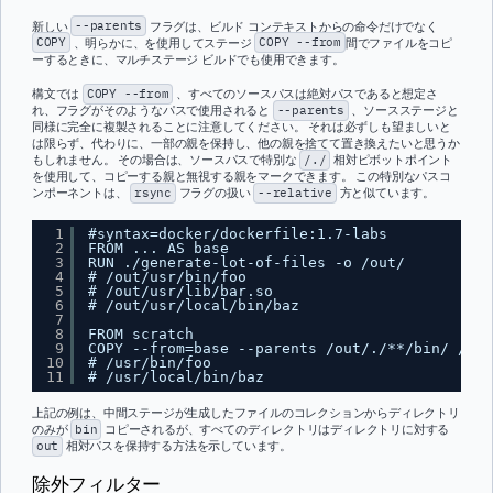
新しい
--parents
フラグは、ビルド コンテキストからの命令だけでなく
COPY
、明らかに、を使用してステージ
COPY --from
間でファイルをコピ
ーするときに、マルチステージ ビルドでも使用できます。
構文では
COPY --from
、すべてのソースパスは絶対パスであると想定さ
れ、フラグがそのようなパスで使用されると
--parents
、ソースステージと
同様に完全に複製されることに注意してください。 それは必ずしも望ましいと
は限らず、代わりに、一部の親を保持し、他の親を捨てて置き換えたいと思うか
もしれません。 その場合は、ソースパスで特別な
/./
相対ピボットポイント
を使用して、コピーする親と無視する親をマークできます。 この特別なパスコ
ンポーネントは、
rsync
フラグの扱い
--relative
方と似ています。
1
#syntax=docker/dockerfile:1.7-labs
2
FROM ... AS base
3
RUN ./generate-lot-of-files -o /out/
4
# /out/usr/bin/foo
5
# /out/usr/lib/bar.so
6
# /out/usr/local/bin/baz
7
8
FROM scratch
9
COPY --from=base --parents /out/./**/bin/ /
10
# /usr/bin/foo
11
# /usr/local/bin/baz
上記の例は、中間ステージが生成したファイルのコレクションからディレクトリ
のみが
bin
コピーされるが、すべてのディレクトリはディレクトリに対する
out
相対パスを保持する方法を示しています。
除外フィルター