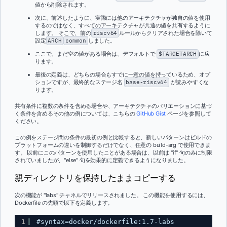
値から削除されます。
次に、前述したように、実際には他のアーキテクチャが独自の値を使用
するのではなく、すべてのアーキテクチャが共通の値を共有するように
します。 そこで、前の
riscv64
ルールからクリアされた場合を除いて
設定
ARCH
common
しました。
ここで、まだ空の値がある場合は、デフォルトで
$TARGETARCH
に戻
ります。
最後の定義は、どちらの場合もすでに一意の値を持っているため、オプ
ションですが、最終的なステージ名
base-riscv64
が読みやすくな
ります。
共有条件に複数の条件を含める場合や、アーキテクチャのバリエーションに基づ
く条件を含めるその他の例については、こちらの
GitHub Gist
ページを参照して
ください。
この例をステージ間の条件の最初の例と比較すると、新しいパターンはビルドの
プラットフォームの違いを制御するだけでなく、任意の build-arg で使用できま
す。 以前にこのパターンを使用したことがある場合は、以前は "if" 句のみに制限
されていましたが、"else" 句を効果的に定義できるようになりました。
親ディレクトリを保持したままコピーする
次の機能が "labs" チャネルでリリースされました。 この機能を使用するには、
Dockerfile の先頭で以下を定義します。
1
#syntax=docker/dockerfile:1.7-labs