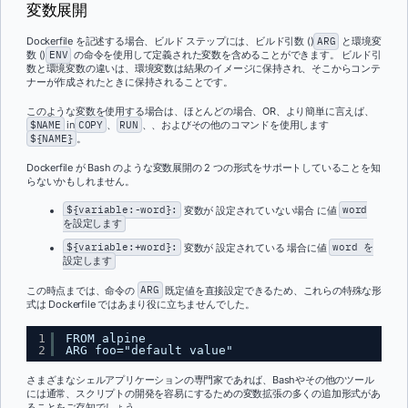
変数展開
Dockerfile を記述する場合、ビルド ステップには、ビルド引数 ()
ARG
と環境変
数 ()
ENV
の命令を使用して定義された変数を含めることができます。 ビルド引
数と環境変数の違いは、環境変数は結果のイメージに保持され、そこからコンテ
ナーが作成されたときに保持されることです。
このような変数を使用する場合は、ほとんどの場合、OR、より簡単に言えば、
$NAME
in
COPY
、
RUN
、、およびその他のコマンドを使用します
${NAME}
。
Dockerfile が Bash のような変数展開の 2 つの形式をサポートしていることを知
らないかもしれません。
${variable:-word}:
変数が 設定されていない場合 に値
word
を設定します
${variable:+word}:
変数が 設定されている 場合に値
word を
設定します
この時点までは、命令の
ARG
既定値を直接設定できるため、これらの特殊な形
式は Dockerfile ではあまり役に立ちませんでした。
1
FROM alpine
2
ARG foo="default value"
さまざまなシェルアプリケーションの専門家であれば、Bashやその他のツール
には通常、スクリプトの開発を容易にするための変数拡張の多くの追加形式があ
ることをご存知でしょう。