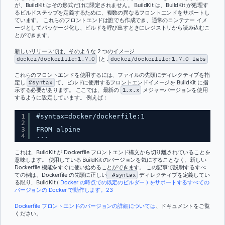
が、BuildKit はその形式だけに限定されません。 BuildKit は、BuildKit が処理す
るビルドステップを定義するために、複数の異なるフロントエンドをサポートし
ています。 これらのフロントエンドは誰でも作成でき、通常のコンテナー イメ
ージとしてパッケージ化し、ビルドを呼び出すときにレジストリから読み込むこ
とができます。
新しいリリースでは、そのような 2 つのイメージ
docker/dockerfile:1.7.0
(と .
docker/dockerfile:1.7.0-labs
これらのフロントエンドを使用するには、ファイルの先頭にディレクティブを指
定し
#syntax
て、ビルドに使用するフロントエンドイメージを BuildKit に指
示する必要があります。 ここでは、最新の
1.x.x
メジャーバージョンを使用
するように設定しています。 例えば：
1
#syntax=docker/dockerfile:1
2
3
FROM alpine
4
...
これは、BuildKit が Dockerfile フロントエンド構文から切り離されていることを
意味します。 使用している BuildKit のバージョンを気にすることなく、新しい
Dockerfile 機能をすぐに使い始めることができます。 この記事で説明するすべ
ての例は、Dockerfile の先頭に正しい
#syntax
ディレクティブを定義してい
る限り、BuildKit (
Docker の時点での既定のビルダー ) をサポートするすべての
バージョンの Docker で動作します。23
Dockerfile フロントエンドのバージョンの詳細については
、ドキュメントをご覧
ください。