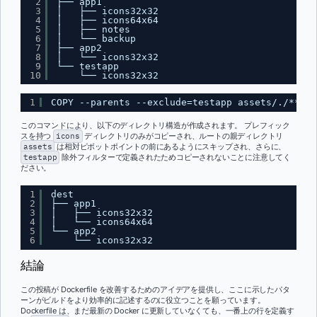
2
├── app1
3
│   ├── icons32x32
4
│   ├── icons64x64
5
│   ├── notes
6
│   └── backup
7
├── app2
8
│   └── icons32x32
9
└── testapp
10
└── icons32x32
1
COPY --parents --exclude=testapp assets/./**/ic
このコマンドにより、以下のディレクトリ構造が作成されます。 プレフィック
スを持つ
icons
ディレクトリのみがコピーされ、ルートの親ディレクトリ
assets
は相対ピボットポイントの前にあるようにスキップされ、さらに、
testapp
除外フィルターで定義されたためコピーされないことに注意してく
ださい。
1
dest
2
├── app1
3
│   ├── icons32x32
4
│   └── icons64x64
5
└── app2
6
└── icons32x32
結論
この投稿が Dockerfile を改善するためのアイデアを提供し、ここに示したパタ
ーンがビルドをより効率的に記述するのに役立つことを願っています。
Dockerfile は、まだ最新の Docker に更新していなくても、一番上の行を定義す