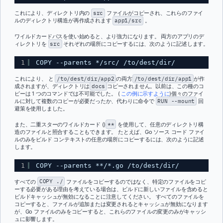
これにより、ディレクトリ内の
src
ファイルがコピーされ、これらのファイ
ルのディレクトリ構造が再作成されます
app1/src
。
ワイルドカードパスを使い始めると、より強力になります。 両方のアプリのデ
ィレクトリを
src
それぞれの場所にコピーするには、次のように記述します。
1
COPY --parents */src/ /to/dest/dir/ 
これにより、 と
/to/dest/dir/app2
の両方
/to/dest/dir/app1
が作
成されますが、ディレクトリは
docs
コピーされません。以前は、この種のコ
ピーは 1 つのコマンドでは不可能でした。 (
この例に示すように
)個々のファイ
ルに対して複数のコピーが必要だったか、代わりに命令で
RUN --mount
回
避策を使用しました。
また、二重スターのワイルドカード ()
**
を使用して、任意のディレクトリ構
造のファイルと照合することもできます。 たとえば、Go ソース コード ファイ
ルのみをビルド コンテキストの任意の場所にコピーするには、次のように記述
します。
1
COPY --parents **/*.go /to/dest/dir/
すべての
COPY ./
ファイルをコピーするのではなく、特定のファイルをコピ
ーする必要がある理由を考えている場合は、ビルドに新しいファイルを含めると
ビルドキャッシュが無効になることに注意してください。 すべてのファイルを
コピーすると、ファイルが追加または変更されるとキャッシュが無効になります
が、Go ファイルのみをコピーすると、これらのファイルの変更のみがキャッシ
ュに影響します。