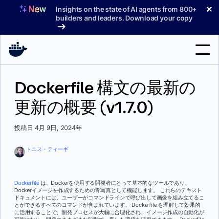
コ
✕
Insights on the state of AI agents from 800+
ン
builders and leaders. Download your copy
テ
ン
ツ
へ
検
ス
Dockerfile 構文の最新の
索
キ
ッ
更新の概要 (v1.7.0)
製品
プ
サポート
投稿日 4月 9日, 2024年
料金プラン
トニス・ティーギ
ブログ
ドキュメント
Dockerfile
は、Dockerを使用する開発者にとって基本的なツールであり、
Dockerイメージを作成するための青写真として機能します。 これらのテキスト
ドキュメントには、ユーザーがコマンドラインで呼び出して画像を組み立てるこ
サインイン
とができるすべてのコマンドが含まれています。 Dockerfile を理解して効果的
に活用することで、開発プロセスが大幅に合理化され、イメージ作成の自動化が