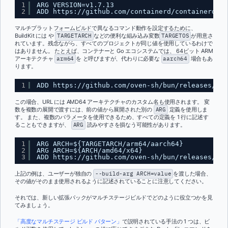
1
ARG VERSION=v1.7.13
2
ADD 
https://github.com/containerd/containerd/re
マルチプラットフォームビルドで異なるコマンド動作を設定するために、
BuildKit には や
TARGETARCH
などの便利な組み込み変数
TARGETOS
が用意さ
れています。残念ながら、すべてのプロジェクトが同じ値を使用しているわけで
はありません。 たとえば、コンテナーと Go エコシステムでは、 64ビット ARM
アーキテクチャ
arm64
を と呼びますが、代わりに必要な
aarch64
場合もあ
ります。
1
ADD 
https://github.com/oven-sh/bun/releases/dow
この場合、URL には AMD64 アーキテクチャのカスタム名も使用されます。 変
数を複数の展開で渡すには、前の値から展開された別の
ARG
定義を使用しま
す。 また、複数のパラメータを使用できるため、すべての定義を 1 行に記述す
ることもできますが、
ARG
読みやすさを損なう可能性があります。
1
ARG ARCH=${TARGETARCH/arm64/aarch64}
2
ARG ARCH=${ARCH/amd64/x64}
3
ADD 
https://github.com/oven-sh/bun/releases/dow
上記の例は、ユーザーが独自の
--build-arg ARCH=value
を渡した場合、
その値がそのまま使用されるように記述されていることに注意してください。
それでは、新しい拡張パックがマルチステージビルドでどのように役立つかを見
てみましょう。
「高度なマルチステージ ビルド パターン」
で説明されている手法の 1 つは、ビ