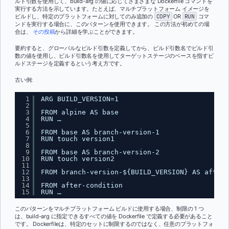
ルド引数を使用して、build-arg の値に応じてさまざまな Dockerfile コマンドを
実行する方法を示しています。たとえば、マルチプラットフォーム イメージを
ビルドし、特定のプラットフォームに対してのみ追加の
COPY
OR
RUN
コマ
ンドを実行する場合に、このパターンを使用できます。 この方法が初めての場
合は、
その投稿
から詳細を学ぶことができます。
要約すると、グローバルなビルド引数を定義してから、ビルド引数名でビルド引
数の値を使用し、ビルド引数名を使用してターゲットステージのベースを指すビ
ルドステージを定義するという考え方です。
古い例:
1
ARG BUILD_VERSION=1
2
3
FROM alpine AS base
4
RUN …
5
6
FROM base AS branch-version-1
7
RUN touch version1
8
9
FROM base AS branch-version-2
10
RUN touch version2
11
12
FROM branch-version-${BUILD_VERSION} AS after-
13
14
FROM after-condition
15
RUN …
このパターンをマルチプラットフォーム ビルドに使用する場合、制限の 1 つ
は、build-arg に指定できるすべての値を Dockerfile で定義する必要があること
です。 Dockerfileは、特定のセットに制限するのではなく、任意のプラットフォ