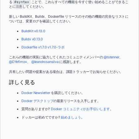
る
#syntax
ことで、これらすべての機能を今すぐ使い始めることができるこ
とに注意してください。
新しい BuildKit、Buildx、Dockerfile リリースのその他の機能の完全なリストに
ついては、変更ログを確認してください。
BuildKit v0.13.0
Buildx v0.13.0
Dockerfile v1.7.0
v1.7.0-ラボ
これらの機能の実装に協力してくれたコミュニティメンバーの
@tstenner
、
@DYefimov
、
@leandrosansilva
に感謝します。
共有したい問題や提案がある場合は、課題トラッカーでお知らせください。
詳しく見る
Docker Newsletter
を購読してください。
Docker デスクトップ
の最新リリースを入手します。
質問がありますか?
Docker コミュニティがお手伝いします
。
ドッカーは初めてですか?
始めましょう
。