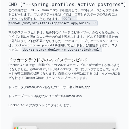
CMD 
[
"--spring.profiles.active=postgres"
]
この手順では、
COPY –from
コマンドを使用して、中間イメージからファイル
をコピーします。 マルチステージビルドでは、名前付きステージの代わりにオ
フセットを使用することもできます。"
COPY
--
from
=
0
/
usr
/
src
/
atsea
/
app
/
react
-
app
/
build
/
.”
マルチステージビルドは、最終的なイメージにビルドツールがなくなるため、小
さくて大幅に効率的なコンテナの作成を容易にします。 ビルドを調整するため
に外部スクリプトは不要になりました。 代わりに、アプリケーション イメージ
は、
docker-compose up –build
を使用してビルドおよび開始されます。
スタ
ックは、
docker stack deploy -c docker-stack.yml.
ドッカークラウドでのマルチステージビルド
Docker Cloud では、自動ビルドのマルチステージ ビルドがサポートされるよう
になりました
。githubリポジトリをDockerクラウドにリンクすることで、イメ
ージが常に最新の状態になります。自動ビルドを有効にするには、イメージにタ
グを付けて Docker Cloud リポジトリにプッシュします。
ドッカータグatsea_app
<
あなたのユーザー名
>/
atsea_app
ドッカープッシュ
<
あなたのユーザー名
>/
atsea_app
Docker Cloud アカウントにログインします。