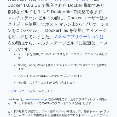
Docker 17.06 CE で導入された Docker 機能であり、
複雑なビルドを 1 つの Dockerfile で調整できます。
マルチステージ ビルドの前に、Docker ユーザーはス
クリプトを使用してホスト マシン上のアプリケーショ
ンをコンパイルし、Dockerfiles を使用してイメージ
をビルドしていました。
AtSeaアプリケーションは
、
次の理由から、マルチステージビルドに最適なユース
ケースです。
ノード.jsを使用してReactJsアプリをストアフロントにコンパイルしま
す
Spring BootとMavenを使用してスタンドアロンのjarファイルを作成し
ます
スタンドアロンのJDKコンテナにデプロイされます
その後、ストアフロントが
JAR に含まれます
ドッカーファイル
を見てみましょう。
react-app
は
create-react-app
の拡張機能です。
反応アプリ
ディレクトリ内か
ら、
ローカル開発モードでのAtSeaのフロントエンドを実行します。
ビルドの最初の段階では、ノード基本イメージを使用して、静的 javascript ファ
イルと css ファイルで構成される運用環境対応のフロントエンド
ビルド
ディレ