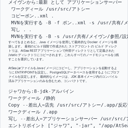
メイヴンから
:
最新 
として
 アプリケーションサーバー

 ワークディール 
/
usr
/
src
/
アトシー

 コピーポン
.
.xml 
.
 MVNを実行する 
-
B 
-
f ポン
.
.xml 
-
s 
/
usr
/
共有
/
 写し 
.
.
 MVNを実行する 
-
B 
-
s 
/
usr
/
共有
/
メイヴン
/
参照
/
設
すべてをまとめると、Java イメージを使用して最終的な Docker イメージを構
築します。 最初のビルド段階で作成された
ストアフロント
の ビルド
ディレク
トリは、AtSea RESTアプリケーションで外部ディレクトリとして定義された
/static ディレクトリにコピーされます。これらすべてのノードモジュールを:)残
すことを選択しています。
AtSea jarファイルをJavaイメージにコピーし、アプリケーションを起動するよ
うに
ENTRYPOINT
を設定し、PostgreSQLデータベースを使用するようにプロフ
ァイルを設定します。 最終的なイメージは、JDK 基本イメージ内のコンパイル
済みアプリケーションのみを含むため、コンパクトです。
ジャワから
:
8
-
jdk
-
アルパイン

ワークディール 
/
静的
Copy 
--
差出人
=
店先
/
usr
/
src
/
アトシー
/
.app
/
反応
ワークディール 
/
.app

写し 
--
差出人
=
アプリケーションサーバー
/
usr
/
src
/
エントリポイント 
[
"ジャワ"
,
"-jar"
,
"/app/AtSe