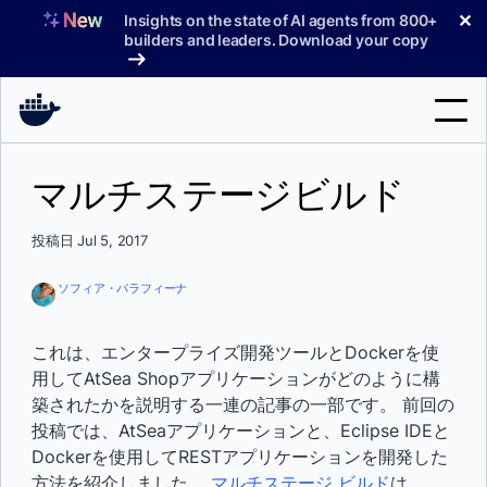
コ
✕
Insights on the state of AI agents from 800+
ン
builders and leaders. Download your copy
テ
ン
ツ
へ
検
ス
マルチステージビルド
索
キ
ッ
製品
投稿日 Jul 5, 2017
プ
サポート
ソフィア・パラフィーナ
料金プラン
これは、エンタープライズ開発ツールとDockerを使
ブログ
用してAtSea Shopアプリケーションがどのように構
築されたかを説明する一連の記事の一部です。 前回の
ドキュメント
投稿では、AtSeaアプリケーションと、Eclipse IDEと
サインイン
Dockerを使用してRESTアプリケーションを開発した
方法を紹介しました。
マルチステージ ビルド
は、