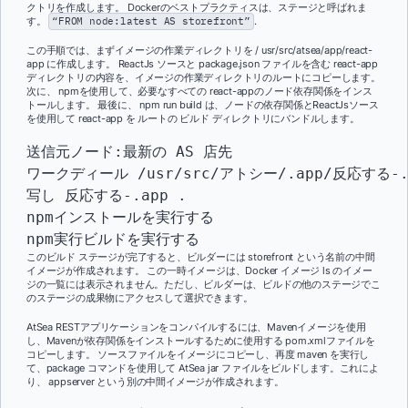
クトリを作成します。 Dockerのベストプラクティスは、ステージと呼ばれま
す。
“
FROM node
:
latest AS storefront
”
.
この手順では、まずイメージの作業ディレクトリを /
usr/src/atsea/app/react-
app
に作成します。 ReactJs ソースと package.json ファイルを含む
react-app
ディレクトリの内容を、イメージの作業ディレクトリのルートにコピーします。
次に、
npm
を使用して、必要なすべての
react-app
のノード依存関係をインス
トールします。 最後に、
npm run build
は、ノードの依存関係とReactJsソース
を使用して
react-app
を ルートの
ビルド ディレクトリにバンドルします。
送信元ノード
:
最新の AS 
店先
ワークディール 
/
usr
/
src
/
アトシー
/
.app
/
反応する
-
.
写し
 反応する
-
.app
.
npmインストールを実行する

npm実行ビルドを実行する
このビルド ステージが完了すると、ビルダーには
storefront
という名前の中間
イメージが作成されます。 この一時イメージは、
Docker イメージ ls のイメー
ジ
の一覧には表示されません
。ただし、ビルダーは、ビルドの他のステージでこ
のステージの成果物にアクセスして選択できます。
AtSea RESTアプリケーションをコンパイルするには、Mavenイメージを使用
し、Mavenが依存関係をインストールするために使用する
pom.xml
ファイルを
コピーします。 ソースファイルをイメージにコピーし、再度 maven を実行し
て、package コマンドを使用して AtSea jar ファイルをビルドします。これによ
り、
appserver
という別の中間イメージが作成されます。