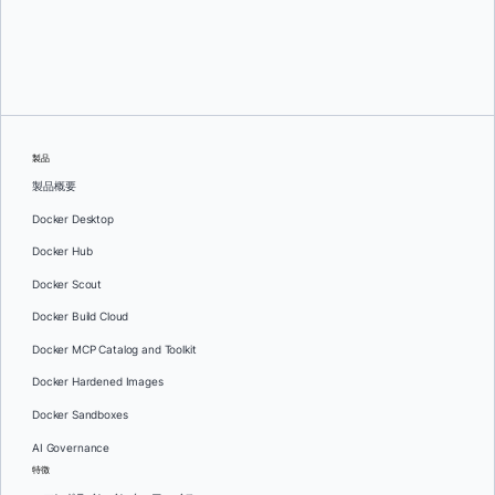
スリニ・セカラン
そして
ジュリー・グレイ
製品
製品概要
Docker Desktop
Docker Hub
Docker Scout
Docker Build Cloud
Docker MCP Catalog and Toolkit
Docker Hardened Images
Docker Sandboxes
AI Governance
特徴