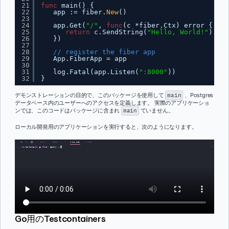
21
func
main() {
22
app := fiber.
New
()
23
24
app.Get(
"/"
, 
func
(c *fiber.Ctx) error {
25
return
c.SendString(
"Hello, World!"
)
26
})
27
28
// register the fiber app
29
App.FiberApp = app
30
31
log.Fatal(app.Listen(
":8000"
))
32
}
デモンストレーションの目的で、このパッケージを使用して
main
、Postgres
データベース内のユーザーへのアクセスを定義します。 実際のアプリケーショ
ンでは、このコードはパッケージに含まれ
main
ていません。
ローカル開発用のアプリケーションを実行すると、次のようになります。
Go用のTestcontainers