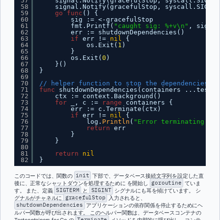
57
signal.Notify(gracefulStop, syscall.SIGTER
58
signal.Notify(gracefulStop, syscall.SIGINT
59
go
func
() {
60
sig := <-gracefulStop
61
fmt.Printf(
"caught sig: %+v\n"
, sig)
62
err := shutdownDependencies()
63
if
err != 
nil
{
64
os.Exit(
1
)
65
}
66
os.Exit(
0
)
67
}()
68
}
69
70
// helper function to stop the dependencies
71
func
shutdownDependencies(containers ...testco
72
ctx := context.Background()
73
for
_, c := 
range
containers {
74
err := c.Terminate(ctx)
75
if
err != 
nil
{
76
log.
Println
(
"Error terminating the
77
return
err
78
}
79
}
80
81
return
nil
82
}
このコードでは、関数の
init
下部で、データベース接続文字列を設定した直
後に、正常なシャットダウンを処理するために を開始し
goroutine
ていま
す。 また、定義
SIGTERM
と
SIGINT
シグナルにも耳を傾けています。 シ
グナルがチャネルに
gracefulStop
入力されると、
shutdownDependencies
アプリケーションの依存関係を停止するためにヘ
ルパー関数が呼び出されます。 このヘルパー関数は、データベースコンテナの
Testcontainers for Go の
Terminate
メソッドを内部的に呼び出し、コンテ