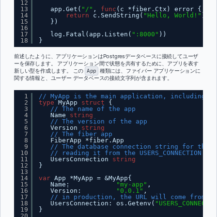
12
13
app.Get(
"/"
, 
func
(c *fiber.Ctx) error {
14
return
c.SendString(
"Hello, World!"
)
15
})
16
17
log.Fatal(app.Listen(
":8000"
))
18
}
前述したように、アプリケーションはPostgresデータベースに接続してユーザ
ーを保存します。 アプリケーション間で状態を共有するために、アプリを表す
新しい型を作成します。 この
App
種類には、ファイバー アプリケーションに
関する情報と、ユーザー データベースの接続文字列が含まれます。
1
// MyApp is the main application, including th
2
type
MyApp 
struct
{
3
// The name of the app
4
Name 
string
5
// The version of the app
6
Version 
string
7
// The fiber app
8
FiberApp *fiber.App
9
// The database connection string for the u
10
// reading it from the USERS_CONNECTION env
11
UsersConnection 
string
12
}
13
14
var
App *MyApp = &MyApp{
15
Name:            
"my-app"
,
16
Version:         
"0.0.1"
,
17
// in production, the URL will come from th
18
UsersConnection: os.Getenv(
"USERS_CONNECTIO
19
}
20