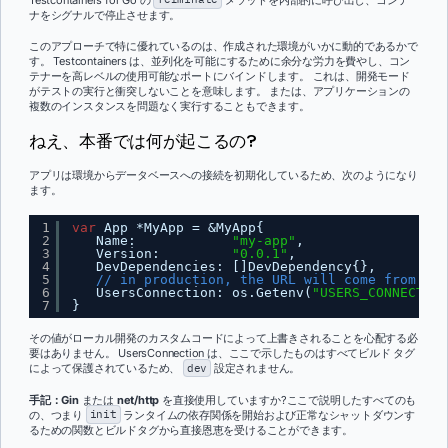
ナをシグナルで停止させます。
このアプローチで特に優れているのは、作成された環境がいかに動的であるかで
す。 Testcontainers は、並列化を可能にするために余分な労力を費やし、コン
テナーを高レベルの使用可能なポートにバインドします。 これは、開発モード
がテストの実行と衝突しないことを意味します。 または、アプリケーションの
複数のインスタンスを問題なく実行することもできます。
ねえ、本番では何が起こるの?
アプリは環境からデータベースへの接続を初期化しているため、次のようになり
ます。
1
var
App *MyApp = &MyApp{
2
Name:            
"my-app"
,
3
Version:         
"0.0.1"
,
4
DevDependencies: []DevDependency{},
5
// in production, the URL will come from the
6
UsersConnection: os.Getenv(
"USERS_CONNECTION
7
}
その値がローカル開発のカスタムコードによって上書きされることを心配する必
要はありません。 UsersConnection は、ここで示したものはすべてビルド タグ
によって保護されているため、
dev
設定されません。
手記：
Gin
または
net/http
を直接使用していますか?ここで説明したすべてのも
の、つまり
init
ランタイムの依存関係を開始および正常なシャットダウンす
るための関数とビルドタグから直接恩恵を受けることができます。