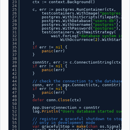
23
ctx := context.Background()
24
25
c, err := postgres.RunContainer(ctx,
26
testcontainers.WithImage(
"postgres:15.
27
postgres.WithInitScripts(filepath.Join
28
postgres.WithDatabase(
"users-db"
),
29
postgres.WithUsername(
"postgres"
),
30
postgres.WithPassword(
"postgres"
),
31
testcontainers.WithWaitStrategy(
32
wait.ForLog(
"database system is re
33
WithOccurrence(
2
).WithStartupT
34
)
35
if
err != 
nil
{
36
panic
(err)
37
}
38
39
connStr, err := c.ConnectionString(ctx, 
"s
40
if
err != 
nil
{
41
panic
(err)
42
}
43
44
// check the connection to the database
45
conn, err := pgx.Connect(ctx, connStr)
46
if
err != 
nil
{
47
panic
(err)
48
}
49
defer
conn.
Close
(ctx)
50
51
App.UsersConnection = connStr
52
log.
Println
(
"Users database started succes
53
54
// register a graceful shutdown to stop th
55
// only in development mode
56
var
gracefulStop = 
make
(
chan
os.Signal)