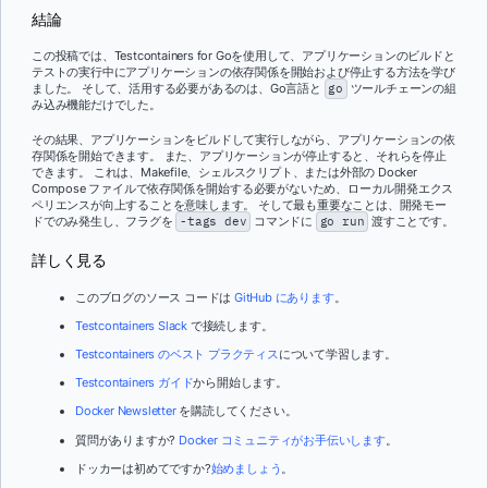
結論
この投稿では、Testcontainers for Goを使用して、アプリケーションのビルドと
テストの実行中にアプリケーションの依存関係を開始および停止する方法を学び
ました。 そして、活用する必要があるのは、Go言語と
go
ツールチェーンの組
み込み機能だけでした。
その結果、アプリケーションをビルドして実行しながら、アプリケーションの依
存関係を開始できます。 また、アプリケーションが停止すると、それらを停止
できます。 これは、Makefile、シェルスクリプト、または外部の Docker
Compose ファイルで依存関係を開始する必要がないため、ローカル開発エクス
ペリエンスが向上することを意味します。 そして最も重要なことは、開発モー
ドでのみ発生し、フラグを
-tags dev
コマンドに
go run
渡すことです。
詳しく見る
このブログのソース コードは
GitHub にあります
。
Testcontainers Slack
で接続します。
Testcontainers のベスト プラクティス
について学習します。
Testcontainers ガイド
から開始します。
Docker Newsletter
を購読してください。
質問がありますか?
Docker コミュニティがお手伝いします
。
ドッカーは初めてですか?
始めましょう
。