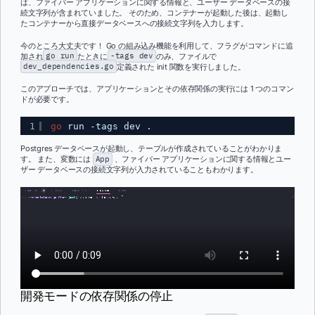
は、ファイバー アプリケーションに関する情報と、ユーザー データベースの接
続文字列が含まれていました。 そのため、コンテナーが起動した後は、起動し
たコンテナーから直接データベースへの接続文字列を入力します。
今のところ大丈夫です！ Go の組み込み機能を利用して、フラグがコマンドに追
加され
go run
たときに
-tags dev
のみ、ファイルで
dev_dependencies.go
定義された init 関数を実行しました。
このアプローチでは、アプリケーションとその依存関係の実行には 1 つのコマン
ドが必要です。
1
go
run -tags dev .
Postgres データベースが起動し、テーブルが作成されていることがわかりま
す。 また、変数には
App
、ファイバー アプリケーションに関する情報とユー
ザー データベースの接続文字列が入力されていることもわかります。
開発モードの依存関係の停止