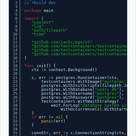
2
// +build dev
3
4
package
main
5
6
import
(
7
"context"
8
"log"
9
"path/filepath"
10
"time"
11
12
"github.com/jackc/pgx/v5"
13
"github.com/testcontainers/testcontainers-g
14
"github.com/testcontainers/testcontainers-g
15
"github.com/testcontainers/testcontainers-g
16
)
17
18
func
init() {
19
ctx := context.Background()
20
21
c, err := postgres.RunContainer(ctx,
22
testcontainers.WithImage(
"postgres:15.3
23
postgres.WithInitScripts(filepath.Join(
24
postgres.WithDatabase(
"users-db"
),
25
postgres.WithUsername(
"postgres"
),
26
postgres.WithPassword(
"postgres"
),
27
testcontainers.WithWaitStrategy(
28
wait.ForLog(
"database system is rea
29
WithOccurrence(
2
).WithStartupTi
30
)
31
if
err != 
nil
{
32
panic
(err)
33
}
34
35
connStr, err := c.ConnectionString(ctx, 
"ss