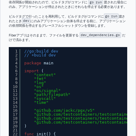
依存関係が開始されたので、ビルドタグがコマンドに
go run
渡された場合に
のみ、アプリケーションが停止されたときにそれらを停止する必要があります。
ビルドタグで行ったことを再利用して、ビルドタグがコマンドに
go run
渡さ
れたとき
dev
にのみアプリケーション自体を停止する前に、アプリケーション
の依存関係を停止するグレースフルシャットダウンを登録します。
Fiberアプリはそのままで、ファイルを更新する
dev_dependencies.go
だ
けで済みます。
1
//go:build dev
2
// +build dev
3
4
package
main
5
6
import
(
7
"context"
8
"fmt"
9
"log"
10
"os"
11
"os/signal"
12
"path/filepath"
13
"syscall"
14
"time"
15
16
"github.com/jackc/pgx/v5"
17
"github.com/testcontainers/testcontainers-
18
"github.com/testcontainers/testcontainers-
19
"github.com/testcontainers/testcontainers-
20
)
21
22
func
init() {