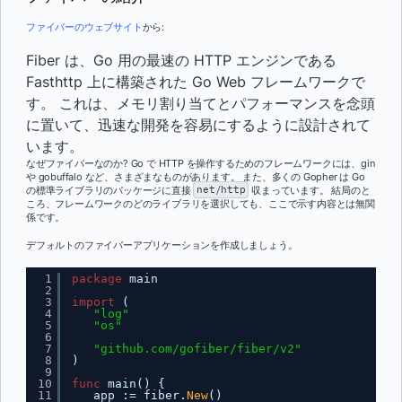
ファイバーのウェブサイト
から:
Fiber は、Go 用の最速の HTTP エンジンである
Fasthttp 上に構築された Go Web フレームワークで
す。 これは、メモリ割り当てとパフォーマンスを念頭
に置いて、迅速な開発を容易にするように設計されて
います。
なぜファイバーなのか? Go で HTTP を操作するためのフレームワークには、gin
や gobuffalo など、さまざまなものがあります。 また、多くの Gopher は Go
の標準ライブラリのパッケージに直接
net/http
収まっています。 結局のと
ころ、フレームワークのどのライブラリを選択しても、ここで示す内容とは無関
係です。
デフォルトのファイバーアプリケーションを作成しましょう。
1
package
main
2
3
import
(
4
"log"
5
"os"
6
7
"github.com/gofiber/fiber/v2"
8
)
9
10
func
main() {
11
app := fiber.
New
()