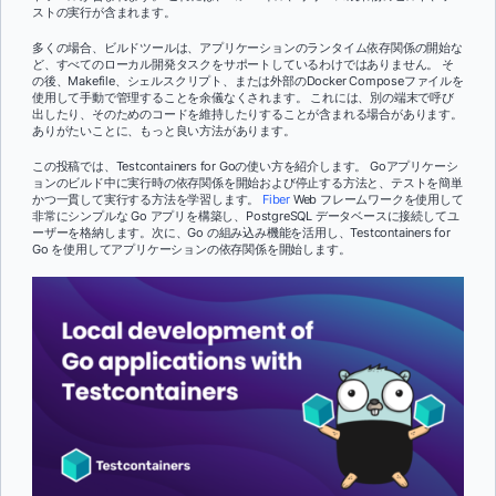
ストの実行が含まれます。
多くの場合、ビルドツールは、アプリケーションのランタイム依存関係の開始な
ど、すべてのローカル開発タスクをサポートしているわけではありません。 そ
の後、Makefile、シェルスクリプト、または外部のDocker Composeファイルを
使用して手動で管理することを余儀なくされます。 これには、別の端末で呼び
出したり、そのためのコードを維持したりすることが含まれる場合があります。
ありがたいことに、もっと良い方法があります。
この投稿では、Testcontainers for Goの使い方を紹介します。 Goアプリケーシ
ョンのビルド中に実行時の依存関係を開始および停止する方法と、テストを簡単
かつ一貫して実行する方法を学習します。
Fiber
Web フレームワークを使用して
非常にシンプルな Go アプリを構築し、PostgreSQL データベースに接続してユ
ーザーを格納します。次に、Go の組み込み機能を活用し、Testcontainers for
Go を使用してアプリケーションの依存関係を開始します。