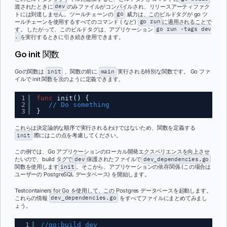
渡されたときに
dev
のみファイルがコンパイルされ、リリースアーティファク
トには到達しません。ツールチェーンの
go
威力は、このビルドタグが go ツ
ールチェーンを使用するすべてのコマンド ( など)
go run
に適用されることで
す。 したがって、このビルドタグは、アプリケーション
go run -tags dev
.
を実行するときに引き続き使用できます。
Go init 関数
Goの関数は
init
、関数の前に
main
実行される特別な関数です。 Go ファ
イルで init 関数を次のように定義できます。
1
func
init() {
2
// Do something
3
}
これらは決定論的な順序で実行されるわけではないため、関数を定義する
init
際にはこの点を考慮してください。
この例では、Go アプリケーションのローカル開発エクスペリエンスを向上させ
たいので、build タグで
dev
保護されたファイルで
dev_dependencies.go
関数を使用します
init
。そこから、アプリケーションの依存関係 (この場合は
ユーザーの PostgreSQL データベース) を開始します。
Testcontainers for Go を使用して、この Postgres データベースを起動します。
これらの情報
dev_dependencies.go
をすべてファイルにまとめてみまし
ょう。
1
//go:build dev