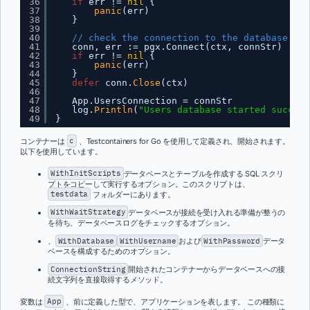
36
if
err != 
nil
{
37
panic
(err)
38
}
39
40
// check the connection to the database
41
conn, err := pgx.Connect(ctx, connStr)
42
if
err != 
nil
{
43
panic
(err)
44
}
45
defer
conn.
Close
(ctx)
46
47
App.UsersConnection = connStr
48
log.
Println
(
"Users database started success
49
}
コンテナーは
c
、Testcontainers for Go を使用して定義され、開始されます。
以下を使用しています。
WithInitScripts
データベースとテーブルを作成する SQL スクリ
プトをコピーして実行するオプション。このスクリプトは、
testdata
フォルダーにあります。
WithWaitStrategy
データベースが接続を受け入れる準備が整うの
を待ち、データベースログをチェックするオプション。
、
WithDatabase
WithUsername
および
WithPassword
データ
ベースを構成するためのオプション。
ConnectionString
開始されたコンテナーからデータベースへの接
続文字列を直接取得するメソッド。
変数は
App
、前に定義した型で、アプリケーションを表します。 この種類に