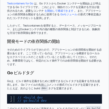
Testcontainers for Go
は、Go テストから Docker コンテナーを開始および停止
できる Go ライブラリです。 これにより、独自のコンテナを定義する方法が提
供されるため、必要なコンテナ
を開始して構成できます
。 また、アプリケーシ
ョンの依存関係を開始するために使用できる
Goモジュール
の形式で事前定義さ
れたコンテナのセットも提供します。
したがって、Testcontainersを使用すると、データベース、メッセージブローカ
ー、またはDockerコンテナ内の他の種類の依存関係と対話できるため、抽象的
な方法で依存関係を操作できます。
開発モードの依存関係の開始
そのためのライブラリができたので、アプリケーションの依存関係を開始する必
要があります。 ここで言っているのは、アプリケーションを構築するローカル
なエクスペリエンスのことを言っていることを思い出してください。 そのた
め、本番環境ではなく、特定のビルド条件下でのみ依存関係を開始する必要があ
ります。
Go ビルドタグ
Goは、ビルド条件を定義するために使用できるビルドタグを定義する方法を提
供します。 Go ファイルの先頭にコメントの形式でビルドタグを定義できます。
たとえば、次のように build
dev
タグを定義できます。
1
// +build dev
2
// go:build dev
このビルドタグをファイルに追加すると、ビルドタグがコマンドに
go build