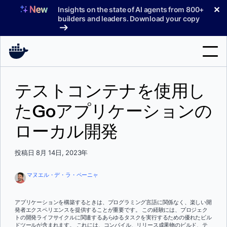
コ
✕
Insights on the state of AI agents from 800+
ン
builders and leaders. Download your copy
テ
ン
ツ
へ
検
ス
テストコンテナを使用し
索
キ
ッ
たGoアプリケーションの
製品
プ
ローカル開発
サポート
料金プラン
投稿日 8月 14日, 2023年
ブログ
マヌエル・デ・ラ・ペーニャ
ドキュメント
アプリケーションを構築するときは、プログラミング言語に関係なく、楽しい開
発者エクスペリエンスを提供することが重要です。 この経験には、プロジェク
サインイン
トの開発ライフサイクルに関連するあらゆるタスクを実行するための優れたビル
ドツールが含まれます。 これには、コンパイル、リリース成果物のビルド、テ