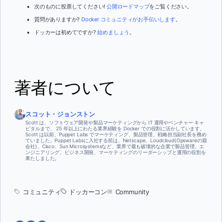
次のものに投票してください!
公開ロードマップ
をご覧ください。
質問がありますか?
Docker コミュニティがお手伝いします
。
ドッカーは初めてですか?
始めましょう
。
著者について
スコット・ジョンストン
Scott は、ソフトウェア開発や製品マーケティングから IT 運用やベンチャー キャ
ピタルまで、 25 年以上にわたる業界経験を Docker での役割に活かしています。
Scott は以前、Puppet Labs でマーケティング、製品管理、戦略担当副社長を務め
ていました。Puppet Labsに入社する前は、Netscape、Loudcloud(Opswareの親
会社)、Cisco、Sun Microsystemsなど、業界で最も破壊的な企業で製品管理、エ
ンジニアリング、ビジネス開発、マーケティングのリーダーシップと運用の役割を
果たしました。
コミュニティ
ドッカーコン
Community