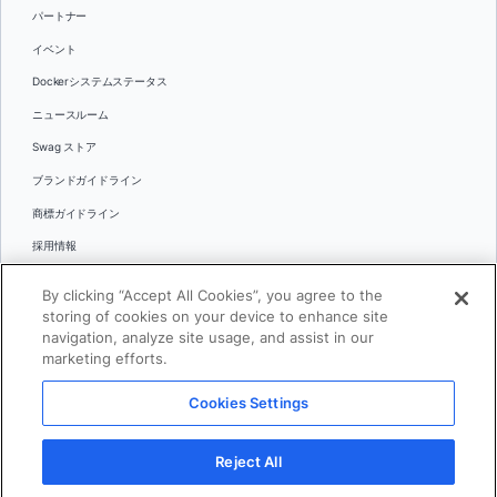
パートナー
イベント
Dockerシステムステータス
ニュースルーム
Swag ストア
ブランドガイドライン
商標ガイドライン
採用情報
お問い合わせ
By clicking “Accept All Cookies”, you agree to the
言語
storing of cookies on your device to enhance site
English
navigation, analyze site usage, and assist in our
marketing efforts.
日本語
Cookies Settings
© 2026 Docker Inc.全著作権所有
Reject All
利用規約(英語)
プライバシー
リーガル
Cookies Settings