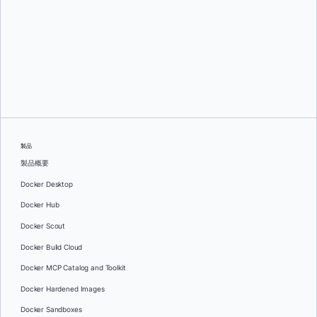
グレッグ・モンデロ
そして
ダン・ステルツァー
製品
製品概要
Docker Desktop
Docker Hub
Docker Scout
Docker Build Cloud
Docker MCP Catalog and Toolkit
Docker Hardened Images
Docker Sandboxes