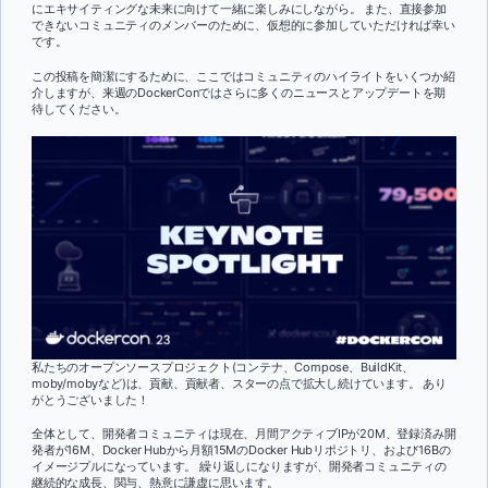
にエキサイティングな未来に向けて一緒に楽しみにしながら。 また、直接参加
できないコミュニティのメンバーのために、仮想的に参加していただければ幸い
です。
この投稿を簡潔にするために、ここではコミュニティのハイライトをいくつか紹
介しますが、来週のDockerConではさらに多くのニュースとアップデートを期
待してください。
私たちのオープンソースプロジェクト(コンテナ、Compose、BuildKit、
moby/mobyなど)は、貢献、貢献者、スターの点で拡大し続けています。 あり
がとうございました！
全体として、開発者コミュニティは現在、月間アクティブIPが20M、登録済み開
発者が16M、Docker Hubから月額15MのDocker Hubリポジトリ、および16Bの
イメージプルになっています。 繰り返しになりますが、開発者コミュニティの
継続的な成長、関与、熱意に謙虚に思います。