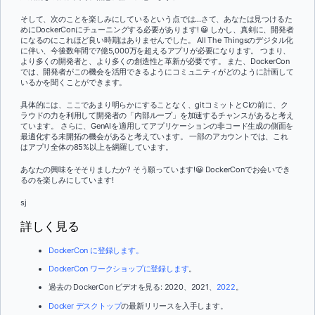
そして、次のことを楽しみにしているという点では...さて、あなたは見つけるた
めにDockerConにチューニングする必要があります! 😀 しかし、真剣に、開発者
になるのにこれほど良い時期はありませんでした。 All The Thingsのデジタル化
に伴い、今後数年間で7億5,000万を超えるアプリが必要になります。 つまり、
より多くの開発者と、より多くの創造性と革新が必要です。 また、DockerCon
では、開発者がこの機会を活用できるようにコミュニティがどのように計画して
いるかを聞くことができます。
具体的には、ここであまり明らかにすることなく、gitコミットとCIの前に、ク
ラウドの力を利用して開発者の「内部ループ」を加速するチャンスがあると考え
ています。 さらに、GenAIを適用してアプリケーションの非コード生成の側面を
最適化する未開拓の機会があると考えています。 一部のアカウントでは、これ
はアプリ全体の85%以上を網羅しています。
あなたの興味をそそりましたか? そう願っています!😀 DockerConでお会いでき
るのを楽しみにしています!
sj
詳しく見る
DockerCon に登録します。
DockerCon ワークショップに登録します
。
過去の DockerCon ビデオを見る: 2020、2021、
2022
。
Docker デスクトップ
の最新リリースを入手します。