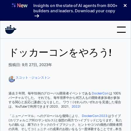
コ
✕
Insights on the state of AI agents from 800+
ン
builders and leaders. Download your copy
テ
ン
ツ
へ
検
ス
ドッカーコンをやろう!
索
キ
ッ
製品
投稿日: 9月 27日, 2023年
プ
サポート
スコット・ジョンストン
料金プラン
過去 3 年間、毎年恒例のグローバル開発者イベントである
DockerCon
は 100%
ブログ
バーチャルでした。 それでも、毎年世界中から何万人もの開発者参加者が参加
する関心と反応に謙虚になりました。 ワウ！(それらのいずれかを見逃した場合
は、YouTubeで利用できます:2020、2021、
2022
!
ドキュメント
「ニューノーマル」へのグローバルな復帰により、
DockerCon 2023
はライブ
(カリフォルニア州ロサンゼルス)と仮想の両方でハイブリッドになります。 私た
サインイン
ちの願いは、廊下のトラックのライブマジック、ヒントやコツの偶然の開発者間
の共有、そしてコミュニティの成果のお祝いをもう一度体験することです...本当