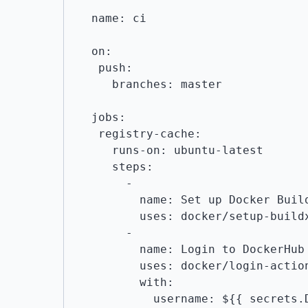
name: ci

on:

 push:

   branches: master

jobs:

 registry-cache:

   runs-on: ubuntu-latest

   steps:

     -

       name: Set up Docker Buildx

       uses: docker/setup-buildx-action@v1

     -

       name: Login to DockerHub

       uses: docker/login-action@v1

       with:

         username: ${{ secrets.DOCKERHUB_USERNAME }}
