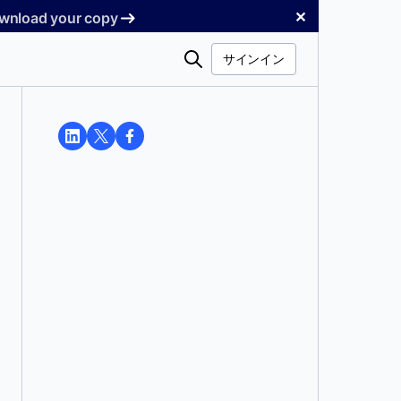
✕
Download your copy
検
サインイン
索