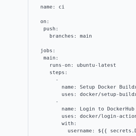
name: ci

on:

 push:

   branches: main

jobs:

 main:

   runs-on: ubuntu-latest

   steps:

     -

       name: Setup Docker Buildx

       uses: docker/setup-buildx-action@v1

     -

       name: Login to DockerHub

       uses: docker/login-action@v1

       with:

         username: ${{ secrets.DOCKERHUB_USERNAME }}
