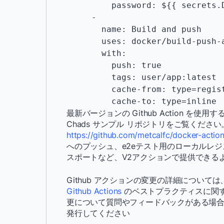
         password: ${{ secrets.DOCKERHUB_TOKEN }}

     -

       name: Build and push

       uses: docker/build-push-action@v2

       with:

         push: true

         tags: user/app:latest

         cache-from: type=registry,ref=user/app:latest

         cache-to: type=inline
最新バージョンの Github Action 
Chads サンプル リポジトリをご覧ください
https://github.com/metcalfc/docker-actio
へのプッシュ、e2eテスト用のローカルレジ
スポートなど、V2アクションで提供できる
Github アクションの変更の詳細について
Github Actions
のベストプラクティスに関す
更について質問やフィードバックがある場
発行してください