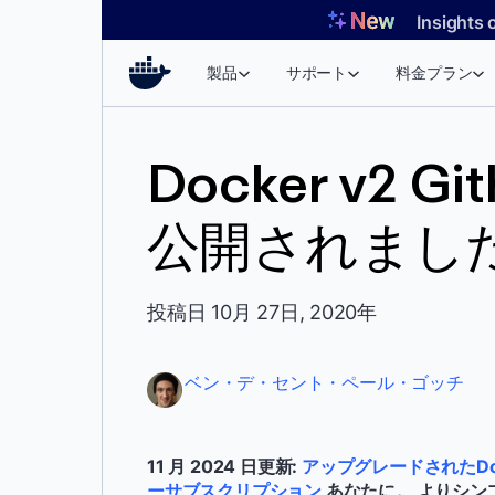
コ
Insights 
ン
テ
製品
サポート
料金プラン
ン
ツ
へ
Docker v2 G
ス
キ
公開されまし
ッ
プ
投稿日 10月 27日, 2020年
ベン・デ・セント・ペール・ゴッチ
11 月 2024 日更新:
アップグレードされたDo
ーサブスクリプション
あなたに。 よりシン