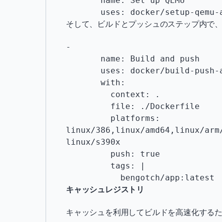
       name: Set up QEMU

       uses: docker/setup-qem
そして、ビルドとプッシュのステップ内で
-

       name: Build and push

       uses: docker/build-push-action@v2

       with:

         context: .

         file: ./Dockerfile

         platforms: 
linux/386,linux/amd64,linux/arm
linux/s390x

         push: true

         tags: |

           bengotch/app:latest
キャッシュレジストリ
キャッシュを利用してビルドを高速化する