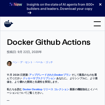
コ
✕
Insights on the state of AI agents from 800+
ン
builders and leaders. Download your copy
テ
ン
ツ
へ
検
ス
Docker Github Actions
索
キ
ッ
製品
投稿日: 9月 22日, 2020年
プ
サポート
ベン・デ・セント・ペール・ゴッチ
料金プラン
11 月 2024 日更新:
アップグレードされたDockerプラン
そして最高のものを選
ブログ
んでください
ドッカーサブスクリプション
あなたに。 よりシンプルに、より価
値を、より優れた開発と生産性を実現します。
ドキュメント
私たちを読む
Docker Desktop リリース コレクション
最新の機能強化とイノベ
ーションについてご覧ください。
サインイン
—