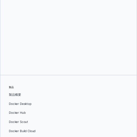
グレッグ・モンデロ
そして
ダン・ステルツァー
製品
製品概要
Docker Desktop
Docker Hub
Docker Scout
Docker Build Cloud