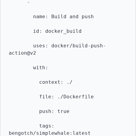
      -

        name: Build and push

        id: docker_build

        uses: docker/build-push-
action@v2

        with:

          context: ./

          file: ./Dockerfile

          push: true

          tags: 
bengotch/simplewhale:latest
