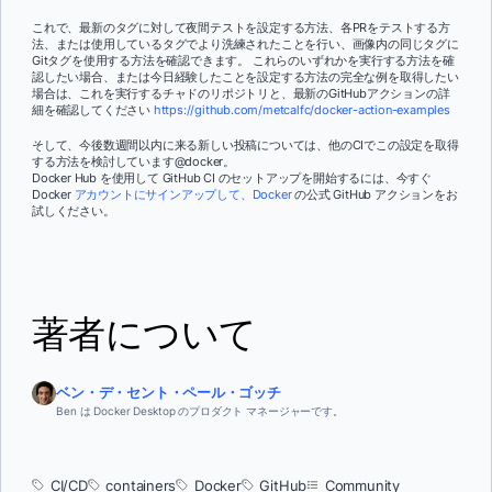
これで、最新のタグに対して夜間テストを設定する方法、各PRをテストする方
法、または使用しているタグでより洗練されたことを行い、画像内の同じタグに
Gitタグを使用する方法を確認できます。 これらのいずれかを実行する方法を確
認したい場合、または今日経験したことを設定する方法の完全な例を取得したい
場合は、これを実行するチャドのリポジトリと、最新のGitHubアクションの詳
細を確認してください
https://github.com/metcalfc/docker-action-examples
そして、今後数週間以内に来る新しい投稿については、他のCIでこの設定を取得
する方法を検討しています@docker。
Docker Hub を使用して GitHub CI のセットアップを開始するには、今すぐ
Docker
アカウントにサインアップして、Docker
の公式 GitHub アクションをお
試しください。
著者について
ベン・デ・セント・ペール・ゴッチ
Ben は Docker Desktop のプロダクト マネージャーです。
CI/CD
containers
Docker
GitHub
Community