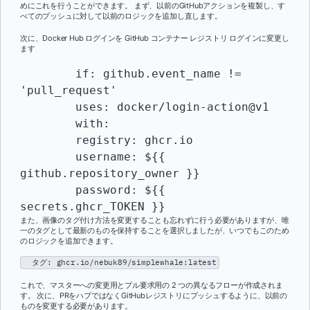
めにこれを行うことができます。 まず、以前のGitHubアクションを複製し、す
べてのプッシュに対して以前のロジックを追加し直します。
次に、Docker Hub ログインを GitHub コンテナー レジストリ ログインに変更し
ます
    	if: github.event_name != 
'pull_request'

    	uses: docker/login-action@v1

    	with:

      	registry: ghcr.io

      	username: ${{ 
github.repository_owner }}

      	password: ${{ 
secrets.ghcr_TOKEN }}
また、画像のタグ付け方法を変更することも忘れずに行う必要がありますが、唯
一のタグとして最新のものを保持することを選択しましたが、いつでもこのため
のロジックを追加できます。
タグ: ghcr.io/nebuk89/simplewhale:latest
これで、マスターへの変更用とプル要求用の 2 つの異なるフローが作成されま
す。 次に、PRをハブではなくGitHubレジストリにプッシュするように、以前の
ものを変更する必要があります。