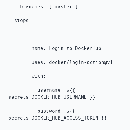
    branches: [ master ]

  steps:

      -

        name: Login to DockerHub

        uses: docker/login-action@v1 

        with:

          username: ${{ 
secrets.DOCKER_HUB_USERNAME }}

          password: ${{ 
secrets.DOCKER_HUB_ACCESS_TOKEN }}
