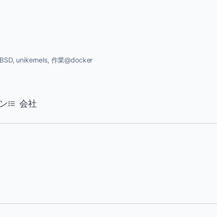
unikernels, 作業@docker
ン
会社