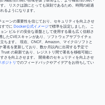
他の機密性の高い領域を扱う環境など、より機密性の高い
す。 リスクは誰にとっても深刻であるため、時間の経過
されるようになります。
イチェーンの重要性を信じており、セキュリティを向上させ
はすでに
Docker公式イメージ
で標準を設定しました。 こ
ョン ビルドの安全な基盤として使用する最も広く信頼さ
連携したCVEスキャンがあり、ソフトウェアサプライチェ
ちます。 現在、CNCF、Amazon、マイクロソフトと
コンテナ署名を更新しており、数か月以内に出荷する予定で
ontent Trust の刷新であり、レジストリ間で署名を移植可能に
すさを向上させます。 開発者のセキュリティを向上させ
リポジトリ
でのフィードバックやアイデアをお待ちしてい