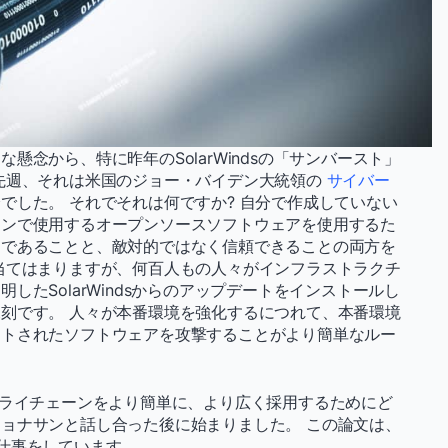
念から、特に昨年のSolarWindsの「サンバースト」
先週、それは米国のジョー・バイデン大統領の
サイバー
でした。 それでそれは何ですか? 自分で作成していない
ョンで使用するオープンソースソフトウェアを使用するた
りであることと、敵対的ではなく信頼できることの両方を
当てはまりますが、何百人もの人々がインフラストラクチ
たSolarWindsからのアップデートをインストールし
刻です。 人々が本番環境を強化するにつれて、本番環境
ストされたソフトウェアを攻撃することがより簡単なルー
プライチェーンをより簡単に、より広く採用するためにど
ョナサンと話し合った後に始まりました。 この論文は、
仕事をしています。