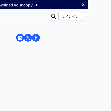
✕
Download your copy
検
サインイン
索