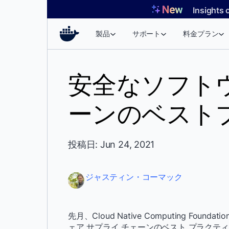
コ
Insights 
ン
テ
製品
サポート
料金プラン
ン
ツ
へ
安全なソフト
ス
キ
ーンのベスト
ッ
プ
投稿日: Jun 24, 2021
ジャスティン・コーマック
先月、Cloud Native Computing Fo
ェア サプライ チェーンのベスト プラクテ