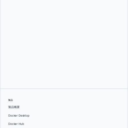
Mark Lechner
オレグ・セラエフ
製品
製品概要
Docker Desktop
Docker Hub