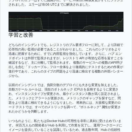
されました。 エラーは18:06 UTCまでに解決されました。
学習と改善
どちらのインシデントでも、レジストリのプル要求フローに対して、より詳細で
応答性の高い監視が必要であることがわかりました。 これらのシナリオをより
迅速に把握するために、すでに内部監視を強化しています。 さらに、ハブ エン
ドポイントは外部で監視されますが、レジストリ API が有効な応答を返すことを
確認するなど、主に分離して監視されます。 複数のサービスへの複数のAPI呼び
出しを含む「ドッカープル」フロー全体をより徹底的にテストするための作業が
進行中であり、これらのタイプの問題をより迅速に検出する複数の外部バンター
ジから。
以前のインシデントでは、負荷分散のデプロイにも大きな変更を加えました。
自動スケール ルールは、現在のボトルネック (CPU) を反映するように変更さ
れ、インスタンスタイプが変更され、最小インスタンス数が高く設定されまし
た。 メトリックとアラートが更新され、メトリックのギャップを探すなど、問
題をより迅速に検出できるようになりました。 将来的には、大規模な変更のロ
ード テストでは、すべてのメトリックを調べて、"ボトルネック" 属性が変更さ
れたかどうかを判断します。
いつものように、私たちはDocker Hubの可用性を非常に真剣に受け止めていま
す。 何百万人もの開発者が Hub を利用して作業を完了し、運用ワークロードに
イメージを提供していることを認識しているため、過去数年間、Hub の信頼性