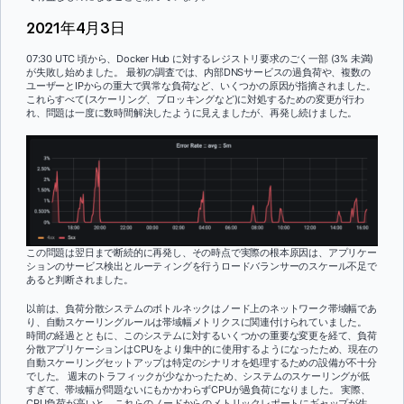
2021年4月3日
07:30 UTC 頃から、Docker Hub に対するレジストリ要求のごく一部 (3% 未満)
が失敗し始めました。 最初の調査では、内部DNSサービスの過負荷や、複数の
ユーザーとIPからの重大で異常な負荷など、いくつかの原因が指摘されました。
これらすべて(スケーリング、ブロッキングなど)に対処するための変更が行わ
れ、問題は一度に数時間解決したように見えましたが、再発し続けました。
この問題は翌日まで断続的に再発し、その時点で実際の根本原因は、アプリケー
ションのサービス検出とルーティングを行うロードバランサーのスケール不足で
あると判断されました。
以前は、負荷分散システムのボトルネックはノード上のネットワーク帯域幅であ
り、自動スケーリングルールは帯域幅メトリクスに関連付けられていました。
時間の経過とともに、このシステムに対するいくつかの重要な変更を経て、負荷
分散アプリケーションはCPUをより集中的に使用するようになったため、現在の
自動スケーリングセットアップは特定のシナリオを処理するための設備が不十分
でした。 週末のトラフィックが少なかったため、システムのスケーリングが低
すぎて、帯域幅が問題ないにもかかわらずCPUが過負荷になりました。 実際、
CPU負荷が高いと、これらのノードからのメトリックレポートにギャップが生