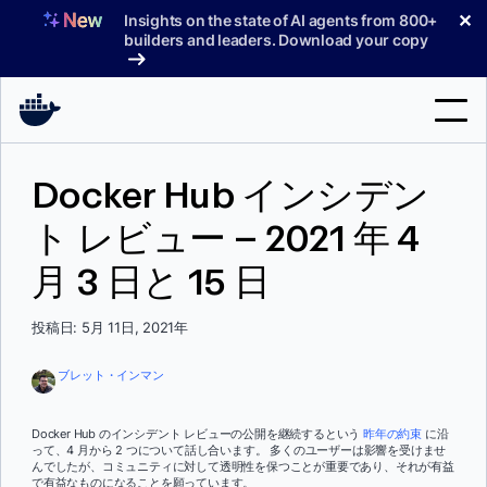
コ
✕
Insights on the state of AI agents from 800+
ン
builders and leaders. Download your copy
テ
ン
ツ
へ
検
ス
Docker Hub インシデン
索
キ
ッ
ト レビュー – 2021 年 4
製品
プ
月 3 日と 15 日
サポート
料金プラン
投稿日: 5月 11日, 2021年
ブログ
ブレット・インマン
ドキュメント
Docker Hub のインシデント レビューの公開を継続するという
昨年の約束
に沿
って、4 月から 2 つについて話し合います。 多くのユーザーは影響を受けませ
サインイン
んでしたが、コミュニティに対して透明性を保つことが重要であり、それが有益
で有益なものになることを願っています。