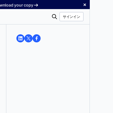
✕
Download your copy
検
サインイン
索