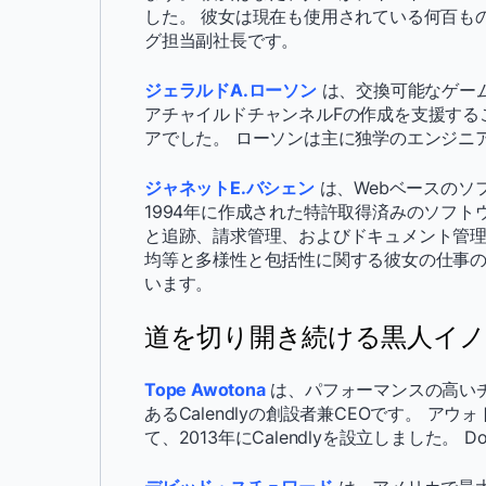
した。 彼女は現在も使用されている何百もの
グ担当副社長です。
ジェラルドA.ローソン
は、交換可能なゲー
アチャイルドチャンネルFの作成を支援する
アでした。 ローソンは主に独学のエンジニ
ジャネットE.バシェン
は、Webベースのソ
1994年に作成された特許取得済みのソフトウェ
と追跡、請求管理、およびドキュメント管理
均等と多様性と包括性に関する彼女の仕事
います。
道を切り開き続ける黒人イ
Tope Awotona
は、パフォーマンスの高い
あるCalendlyの創設者兼CEOです。 ア
て、2013年にCalendlyを設立しました。 Do