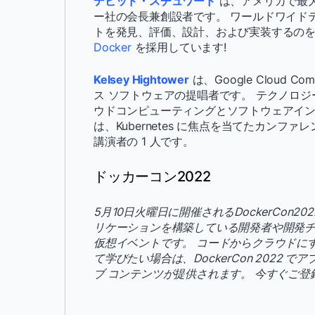
デビッド・スチュワード
は、アメリカで最大
ー社の会長兼創設者です。 ワールドワイド
トを発見、評価、設計、および実装するのを
Docker
を採用しています!
Kelsey Hightower
は、Google Cloud
ス ソフトウェアの提唱者です。 テクノロジー
ウドコンピューティングとソフトウェアインフ
は、Kubernetes に焦点を当てたカンファレン
講演者の 1 人です。
ドッカーコン2022
5月10日火曜日に開催されるDockerCon20
リケーションを構築している開発者や開発チ
仮想イベントです。 コードからクラウドに
て学びたい場合は、DockerCon 202
ブ コンテンツが提供されます。 今すぐご