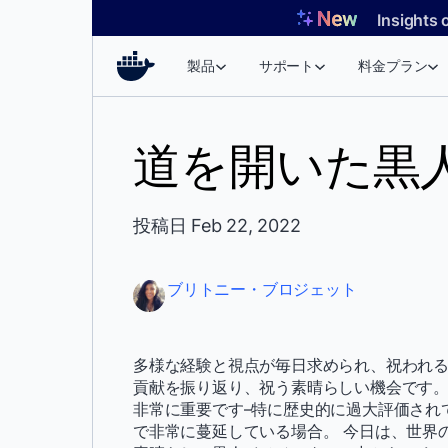
コ
Insights 
ン
テ
製品
サポート
料金プラン
ン
ツ
へ
道を開いた黒
ス
キ
ッ
投稿日 Feb 22, 2022
プ
ブリトニー・ブロジェット
多様な経験と視点が毎日求められ、祝われ
貢献を振り返り、祝う素晴らしい機会です。
非常に重要です–特に歴史的に過大評価され
で非常に蔓延している場合。 今日は、世界