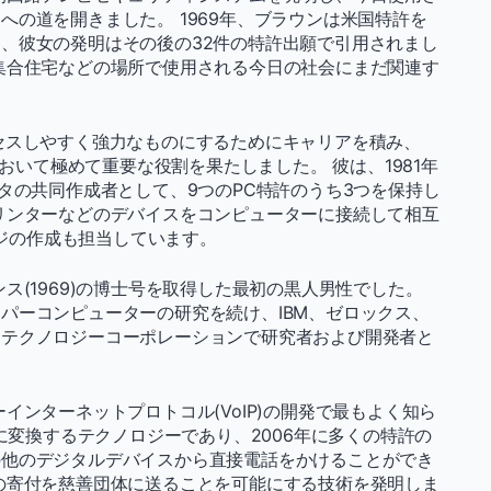
の道を開きました。 1969年、ブラウンは米国特許を
、彼女の発明はその後の32件の特許出願で引用されまし
集合住宅などの場所で使用される今日の社会にまだ関連す
セスしやすく強力なものにするためにキャリアを積み、
において極めて重要な役割を果たしました。 彼は、1981年
タの共同作成者として、9つのPC特許のうち3つを保持し
リンターなどのデバイスをコンピューターに接続して相互
ロジの作成も担当しています。
ス(1969)の博士号を取得した最初の黒人男性でした。
パーコンピューターの研究を続け、IBM、ゼロックス、
ーテクノロジーコーポレーションで研究者および開発者と
インターネットプロトコル(VoIP)の開発で最もよく知ら
号に変換するテクノロジーであり、2006年に多くの特許の
の他のデジタルデバイスから直接電話をかけることができ
の寄付を慈善団体に送ることを可能にする技術を発明しま