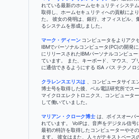
れている最新のホームセキュリティシステムへ
取得し、ホームセキュリティへの貢献により
た。 彼女の発明は、銀行、オフィスビル、
るシステムを形成しました。
マーク・ディーン
コンピュータをよりアク
IBMでパーソナルコンピュータ(PC)の開発
にリリースされたIBMパーソナルコンピュー
ています。 また、キーボード、マウス、プ
に通信できるようにする ISA バス テクノ
クラレンスエリスは
、コンピュータサイエン
博士号を取得した後、ベル電話研究所でスー
マイクロエレクトロニクス、コンピュータ
して働いていました。
マリアン・クローク博士
は、ボイスオーバー
れています。 VoIPは、音声をデジタル信
最初の特許を取得したコンピューターやそ
ます。 彼女はまた、人々がテキストベース