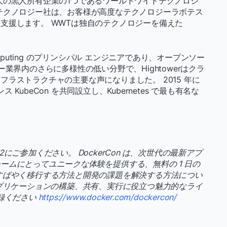
の黒人所有企業の1つであるワールドワイドテクノロジ
テクノロジー社は、お客様が高度なテクノロジーラボテス
支援します。 WWTは独自のテクノロジーを備えた
 Computing のプリンシパル エンジニアであり、オープンソー
業界内のさらに多様性の低い分野で、Hightowerはクラ
ラストラクチャの主要な声になりました。 2015 年に
ス KubeCon を共同設立し、Kubernetes で最も有名な
22にご参加ください。 DockerCon は、次世代の最新アプ
ームにとってユニークな体験を提供する、無料の 1 日の
すばやく移行する方法と開発の課題を解決する方法につい
2 でアプリケーションの構築、共有、実行に役立つ魅力的なライ
登録ください
https://www.docker.com/dockercon/