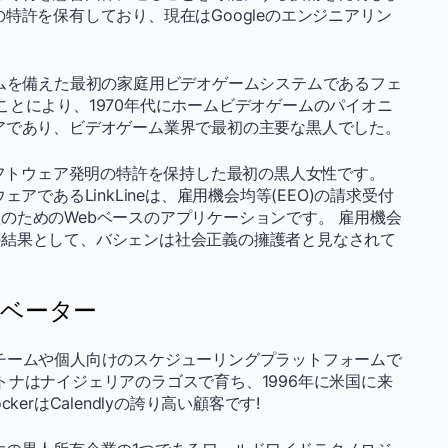
特許を保有しており、現在はGoogleのエンジニアリン
ムを備えた最初の家庭用ビデオゲームシステムであるフェ
ことにより、1970年代にホームビデオゲームのパイオニ
アであり、ビデオゲーム業界で最初の主要な黒人でした。
フトウェア発明の特許を保持した最初の黒人女性です。
アであるLinkLineは、雇用機会均等(EEO)の請求受付
のためのWebベースのアプリケーションです。 雇用機会
の結果として、バシェンは社会正義の擁護者と見なされて
ノベーター
チームや個人向けのスケジューリングプラットフォームで
ウォトナはナイジェリアのラゴスで育ち、1996年に米国に来
ckerはCalendlyの誇り高い顧客です!