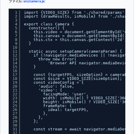
ファイル:
src/camera.js
:
1
import {VIDEO_SIZE} from './shared/params';
2
import {drawResults, isMobile} from './shared/
3
4
export class Camera {
5
constructor() {
6
this.video = document.getElementById('vide
7
this.canvas = document.getElementById('out
8
this.ctx = this.canvas.getContext('2d');
9
}
10
11
static async setupCamera(cameraParam) {
12
if (!navigator.mediaDevices || !navigator.
13
throw new Error(
14
'Browser API navigator.mediaDevices.
15
}
16
17
const {targetFPS, sizeOption} = cameraPara
18
const $size = VIDEO_SIZE[sizeOption];
19
const videoConfig = {
20
'audio': false,
21
'video': {
22
facingMode: 'user',
23
width: isMobile() ? VIDEO_SIZE['360 X 
24
height: isMobile() ? VIDEO_SIZE['360 X
25
frameRate: {
26
ideal: targetFPS,
27
},
28
},
29
};
30
31
const stream = await navigator.mediaDevice
32