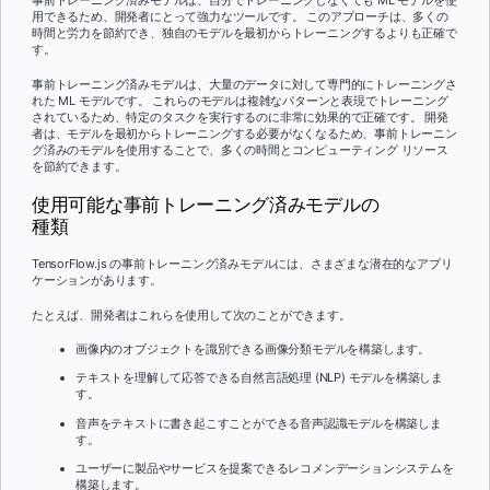
事前トレーニング済みモデルは、自分でトレーニングしなくても ML モデルを使
用できるため、開発者にとって強力なツールです。 このアプローチは、多くの
時間と労力を節約でき、独自のモデルを最初からトレーニングするよりも正確で
す。
事前トレーニング済みモデルは、大量のデータに対して専門的にトレーニングさ
れた ML モデルです。 これらのモデルは複雑なパターンと表現でトレーニング
されているため、特定のタスクを実行するのに非常に効果的で正確です。 開発
者は、モデルを最初からトレーニングする必要がなくなるため、事前トレーニン
グ済みのモデルを使用することで、多くの時間とコンピューティング リソース
を節約できます。
使用可能な事前トレーニング済みモデルの
種類
TensorFlow.js の事前トレーニング済みモデルには、さまざまな潜在的なアプリ
ケーションがあります。
たとえば、開発者はこれらを使用して次のことができます。
画像内のオブジェクトを識別できる画像分類モデルを構築します。
テキストを理解して応答できる自然言語処理 (NLP) モデルを構築しま
す。
音声をテキストに書き起こすことができる音声認識モデルを構築しま
す。
ユーザーに製品やサービスを提案できるレコメンデーションシステムを
構築します。