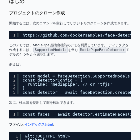
はじめ
プロジェクトのクローン作成
開始するには、次のコマンドを実行してリポジトリのクローンを作成できます。
1
https://github.com/dockersamples/face-detection
このデモでは、MediaPipe 顔検出機能のデモを利用しています。 ディテクタを
作成するには、
SupportedModels
を含む
MediaPipeFaceDetector
モ
デルの 1 つを から選択します。
例えば：
1
const model = faceDetection.SupportedModels.Med
2
const detectorConfig = {
3
runtime: 'mediapipe', // or 'tfjs'
4
}
5
const detector = await faceDetection.createDete
次に、検出器を使用して顔を検出できます。
1
const faces = await detector.estimateFaces(imag
ファイル:
インデックス.html
:
1
&lt;!DOCTYPE html>