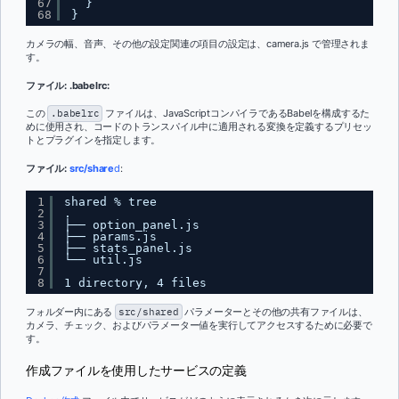
67
}
68
}
カメラの幅、音声、その他の設定関連の項目の設定は、camera.js で管理されま
す。
ファイル: .babelrc:
この
.babelrc
ファイルは、JavaScriptコンパイラであるBabelを構成するた
めに使用され、コードのトランスパイル中に適用される変換を定義するプリセッ
トとプラグインを指定します。
ファイル:
src/share
d
:
1
shared % tree
2
.
3
├── option_panel.js
4
├── params.js
5
├── stats_panel.js
6
└── util.js
7
8
1 directory, 4 files
フォルダー内にある
src/shared
パラメーターとその他の共有ファイルは、
カメラ、チェック、およびパラメーター値を実行してアクセスするために必要で
す。
作成ファイルを使用したサービスの定義