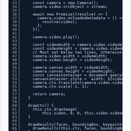
33
const camera = new Camera();
34
camera.video.srcObject = stream;
35
36
await new Promise((resolve) => {
37
camera.video.onloadedmetadata = () => {
38
resolve(video);
39
};
40
});
41
42
camera.video.play();
43
44
const videoWidth = camera.video.videoWidth
45
const videoHeight = camera.video.videoHeig
46
// Must set below two lines, otherwise vid
47
camera.video.width = videoWidth;
48
camera.video.height = videoHeight;
49
50
camera.canvas.width = videoWidth;
51
camera.canvas.height = videoHeight;
52
const canvasContainer = document.querySele
53
canvasContainer.style = `width: ${videoWid
54
camera.ctx.translate(camera.video.videoWid
55
camera.ctx.scale(-1, 1);
56
57
return camera;
58
}
59
60
drawCtx() {
61
this.ctx.drawImage(
62
this.video, 0, 0, this.video.videoWidt
63
}
64
65
drawResults(faces, boundingBox, keypoints) {
66
drawResults(this.ctx, faces, boundingBox, 