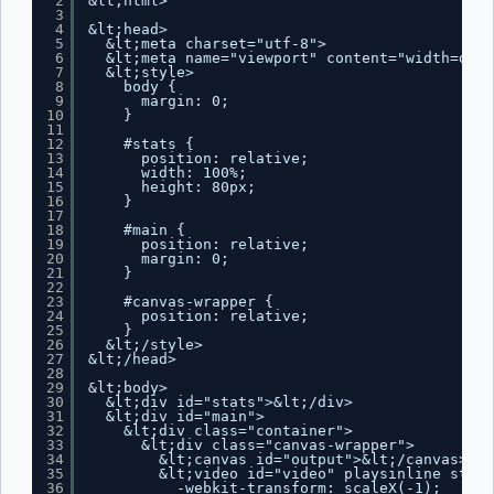
2
&lt;html>
3
4
&lt;head>
5
&lt;meta charset="utf-8">
6
&lt;meta name="viewport" content="width=devi
7
&lt;style>
8
body {
9
margin: 0;
10
}
11
12
#stats {
13
position: relative;
14
width: 100%;
15
height: 80px;
16
}
17
18
#main {
19
position: relative;
20
margin: 0;
21
}
22
23
#canvas-wrapper {
24
position: relative;
25
}
26
&lt;/style>
27
&lt;/head>
28
29
&lt;body>
30
&lt;div id="stats">&lt;/div>
31
&lt;div id="main">
32
&lt;div class="container">
33
&lt;div class="canvas-wrapper">
34
&lt;canvas id="output">&lt;/canvas>
35
&lt;video id="video" playsinline style
36
-webkit-transform: scaleX(-1);