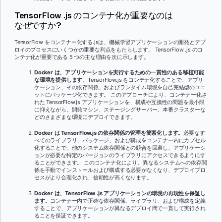
TensorFlow .js のコンテナ化が重要なのは
なぜですか?
TensorFlow をコンテナー化する.jsは、機械学習アプリケーションの開発とデプ
ロイのプロセスにいくつかの重要な利点をもたらします。 TensorFlow .js のコ
ンテナ化が重要である 5 つの主な理由を次に示します。
Docker は、アプリケーションを実行するための一貫性のある移植可能
な環境を提供します。
TensorFlow.js をコンテナ化することで、アプリ
ケーション、その依存関係、およびランタイム環境を自己完結型のユニ
ットにパッケージ化できます。 このアプローチにより、コンテナー化さ
れた TensorFlow.js アプリケーションを、構成や互換性の問題を最小限
に抑えながら、開発マシン、ステージングサーバー、本番クラスターな
どのさまざまな環境にデプロイできます。
Docker は TensorFlow.js の依存関係の管理を簡素化します。
必要なす
べてのライブラリ、パッケージ、および構成をコンテナー内にカプセル
化することで、他のシステム依存関係との競合を回避し、アプリケーシ
ョンが必要な特定のバージョンのライブラリにアクセスできるようにす
ることができます。 このコンテナ化により、異なるシステムへの依存関
係を手動でインストールおよび構成する必要がなくなり、デプロイプロ
セスがより合理化され、信頼性が高くなります。
Docker は、TensorFlow .js アプリケーションの環境の再現性を保証し
ます。
コンテナー内で正確な依存関係、ライブラリ、および構成を定義
することで、アプリケーションが異なるデプロイ間で一貫して実行され
ることを保証できます。