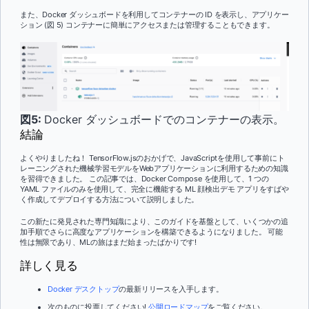
また、Docker ダッシュボードを利用してコンテナーの ID を表示し、アプリケー
ション (図 5) コンテナーに簡単にアクセスまたは管理することもできます。
図5:
Docker ダッシュボードでのコンテナーの表示。
結論
よくやりましたね！ TensorFlow.jsのおかげで、JavaScriptを使用して事前にト
レーニングされた機械学習モデルをWebアプリケーションに利用するための知識
を習得できました。 この記事では、Docker Compose を使用して、1 つの
YAML ファイルのみを使用して、完全に機能する ML 顔検出デモ アプリをすばや
く作成してデプロイする方法について説明しました。
この新たに発見された専門知識により、このガイドを基盤として、いくつかの追
加手順でさらに高度なアプリケーションを構築できるようになりました。 可能
性は無限であり、MLの旅はまだ始まったばかりです!
詳しく見る
Docker デスクトップ
の最新リリースを入手します。
次のものに投票してください!
公開ロードマップ
をご覧ください。