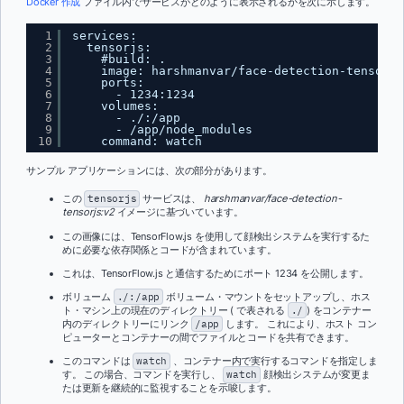
Docker 作成
ファイル内でサービスがどのように表示されるかを次に示します。
1
services:
2
tensorjs:
3
#build: .
4
image: harshmanvar/face-detection-tensorjs
5
ports:
6
- 1234:1234
7
volumes:
8
- ./:/app
9
- /app/node_modules
10
command: watch
サンプル アプリケーションには、次の部分があります。
この
tensorjs
サービスは、
harshmanvar/face-detection-
tensorjs:v2
イメージに基づいています。
この画像には、TensorFlow.js を使用して顔検出システムを実行するた
めに必要な依存関係とコードが含まれています。
これは、TensorFlow.js と通信するためにポート 1234 を公開します。
ボリューム
./:/app
ボリューム・マウントをセットアップし、ホス
ト・マシン上の現在のディレクトリー ( で表される
./
) をコンテナー
内のディレクトリーにリンク
/app
します。 これにより、ホスト コン
ピューターとコンテナーの間でファイルとコードを共有できます。
このコマンドは
watch
、コンテナー内で実行するコマンドを指定しま
す。 この場合、コマンドを実行し、
watch
顔検出システムが変更ま
たは更新を継続的に監視することを示唆します。