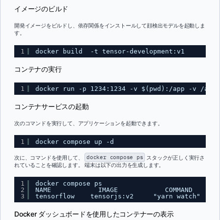
イメージのビルド
開発イメージをビルドし、依存関係をインストールして顔検出モデルを起動しま
す。
1
docker build  -t tensor-development:v1
コンテナの実行
1
docker run -p 1234:1234 -v $(pwd):/app -v /app/
コンテナサービスの起動
次のコマンドを実行して、アプリケーションを起動できます。
1
docker compose up -d
次に、コマンドを使用して、
docker compose ps
スタックが正しく実行さ
れていることを確認します。 端末は以下の出力を生成します。
1
docker compose ps
2
NAME            IMAGE            COMMAND      S
3
tensorflow    tensorjs:v2     "yarn watch"     
Docker ダッシュボードを使用したコンテナーの表示