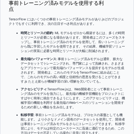
事前トレーニング済みモデルを使用する利
点
TensorFlow にはいくつかの事前トレーニング済みモデルがあり.jsどのプロジェ
クトでもすぐに利用でき、次の注目すべき利点があります。
時間とリソースの節約
: ML モデルをゼロから構築するには、多くの時間
とリソースが必要になる場合があります。 開発者はこのフェーズをスキ
ップし、事前トレーニング済みのモデルを使用して、長いトレーニング
から既に学習したモデルを使用できます。 その結果、機械学習ソリュー
ションの実装に必要な時間とリソースが大幅に削減されます。
最先端のパフォーマンス
: 事前トレーニング済みモデルは通常、膨大な
データセットでトレーニングされ、専門家によって洗練され、さまざま
なアプリケーションで最先端のパフォーマンスを提供するモデルが生成
されます。 開発者は、これらのモデルをTensorFlowに組み込むこと
で、これらのモデルの高い精度と信頼性の恩恵を受けることができま
す.js たとえ彼らが機械学習の深い理解を欠いていても。
アクセシビリティ
:TensorFlow.jsは、Web開発者にとって事前トレーニ
ング済みのモデルを強力にし、最先端の機械学習機能をプロジェクトに
すばやく簡単に統合できるようにします。 このアクセシビリティは、機
械学習の機能を利用する最先端のWebベースのソリューションを開発す
るための新しい機会を生み出します。
転移学習
: 事前トレーニング済みモデルは、プロセスの基盤としても機
能します。 より小さなドメイン固有のデータセットを使用して、開発者
は事前トレーニング済みモデルをさらにトレーニングできます。 転移学
習により、モデルは特定のユースケースに迅速に適応できるため、この
方法はデータが不足している場合に非常に役立ちます。