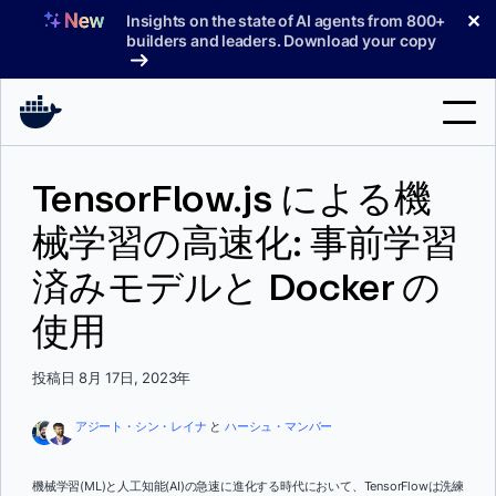
コ
✕
Insights on the state of AI agents from 800+
ン
builders and leaders. Download your copy
テ
ン
ツ
へ
検
ス
TensorFlow.js による機
索
キ
ッ
械学習の高速化: 事前学習
製品
プ
済みモデルと Docker の
サポート
使用
料金プラン
ブログ
投稿日 8月 17日, 2023年
ドキュメント
アジート・シン・レイナ
と
ハーシュ・マンバー
サインイン
機械学習(ML)と人工知能(AI)の急速に進化する時代において、TensorFlowは洗練