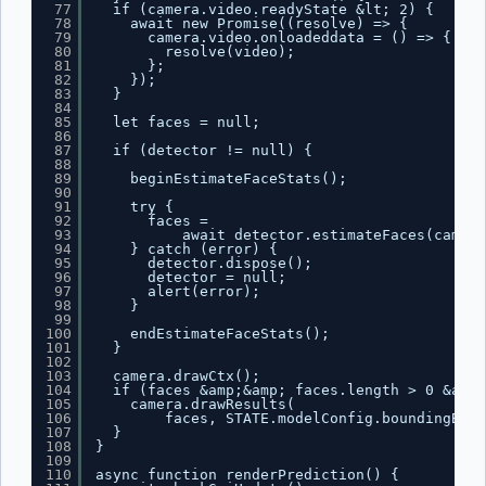
77
if (camera.video.readyState &lt; 2) {
78
await new Promise((resolve) => {
79
camera.video.onloadeddata = () => {
80
resolve(video);
81
};
82
});
83
}
84
85
let faces = null;
86
87
if (detector != null) {
88
89
beginEstimateFaceStats();
90
91
try {
92
faces =
93
await detector.estimateFaces(camera
94
} catch (error) {
95
detector.dispose();
96
detector = null;
97
alert(error);
98
}
99
100
endEstimateFaceStats();
101
}
102
103
camera.drawCtx();
104
if (faces &amp;&amp; faces.length > 0 &amp;
105
camera.drawResults(
106
faces, STATE.modelConfig.boundingBox,
107
}
108
}
109
110
async function renderPrediction() {