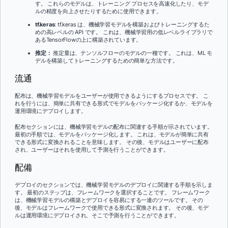
す。 これらのモデルは、トレーニング プロセスを高速化したり、モデ
ルの精度を向上させたりするために使用できます。
tf.keras
: tf.keras は、機械学習モデルを構築およびトレーニングするた
めの高レベルの API です。 これは、機械学習用の低レベルライブラリで
あるTensorFlowの上に構築されています。
推定：
推定量は、テンソルフローのモデルの一種です。 これは、ML モ
デルを構築してトレーニングするための簡単な方法です。
流通
配布は、機械学習モデルをユーザーが使用できるようにするプロセスです。 こ
れを行うには、簡単に共有できる形式でモデルをパッケージ化するか、モデルを
運用環境にデプロイします。
配布セクションには、機械学習モデルの配布に関連する手順が示されています。
最初の手順では、モデルをパッケージ化します。 これは、モデルが簡単に共有
できる形式に変換されることを意味します。 その後、モデルはユーザーに配布
され、ユーザーはそれを使用して予測を行うことができます。
配備
デプロイのセクションでは、機械学習モデルのデプロイに関連する手順を示しま
す。 最初のステップは、フレームワークを選択することです。 フレームワーク
は、機械学習モデルの構築とデプロイを容易にする一連のツールです。 その
後、モデルはフレームワークで使用できる形式に変換されます。 その後、モデ
ルは運用環境にデプロイされ、そこで予測を行うことができます。