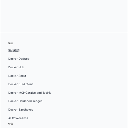
スリニ・セカラン
そして
ジュリー・グレイ
製品
製品概要
Docker Desktop
Docker Hub
Docker Scout
Docker Build Cloud
Docker MCP Catalog and Toolkit
Docker Hardened Images
Docker Sandboxes
AI Governance
特徴