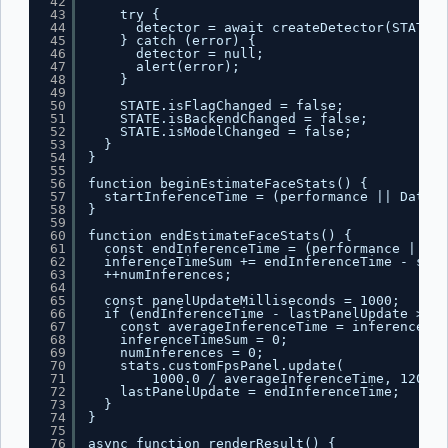
42
43
try {
44
detector = await createDetector(STATE.m
45
} catch (error) {
46
detector = null;
47
alert(error);
48
}
49
50
STATE.isFlagChanged = false;
51
STATE.isBackendChanged = false;
52
STATE.isModelChanged = false;
53
}
54
}
55
56
function beginEstimateFaceStats() {
57
startInferenceTime = (performance || Date).
58
}
59
60
function endEstimateFaceStats() {
61
const endInferenceTime = (performance || Da
62
inferenceTimeSum += endInferenceTime - star
63
++numInferences;
64
65
const panelUpdateMilliseconds = 1000;
66
if (endInferenceTime - lastPanelUpdate >= p
67
const averageInferenceTime = inferenceTim
68
inferenceTimeSum = 0;
69
numInferences = 0;
70
stats.customFpsPanel.update(
71
1000.0 / averageInferenceTime, 120);
72
lastPanelUpdate = endInferenceTime;
73
}
74
}
75
76
async function renderResult() {