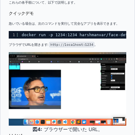
これらの各手順について、以下で説明します。
クイックデモ
急いでいる場合は、次のコマンドを実行して完全なアプリを表示できます。
1
docker run -p 1234:1234 harshmanvar/face-detect
ブラウザでURLを開きます:
http://localhost:1234
。
図4:
ブラウザーで開いた URL。