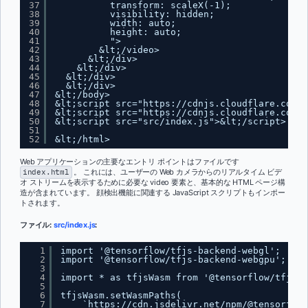
37
transform: scaleX(-1);
38
visibility: hidden;
39
width: auto;
40
height: auto;
41
">
42
&lt;/video>
43
&lt;/div>
44
&lt;/div>
45
&lt;/div>
46
&lt;/div>
47
&lt;/body>
48
&lt;script src="
https://cdnjs.cloudflare.com/a
49
&lt;script src="
https://cdnjs.cloudflare.com/a
50
&lt;script src="src/index.js">&lt;/script>
51
52
&lt;/html>
Web アプリケーションの主要なエントリ ポイントはファイルです
index.html
。 これには、ユーザーの Web カメラからのリアルタイム ビデ
オ ストリームを表示するために必要な video 要素と、基本的な HTML ページ構
造が含まれています。 顔検出機能に関連する JavaScript スクリプトもインポー
トされます。
ファイル:
src/index.js
:
1
import '@tensorflow/tfjs-backend-webgl';
2
import '@tensorflow/tfjs-backend-webgpu';
3
4
import * as tfjsWasm from '@tensorflow/tfjs-b
5
6
tfjsWasm.setWasmPaths(
7
`
https://cdn.jsdelivr.net/npm/@tensorflow