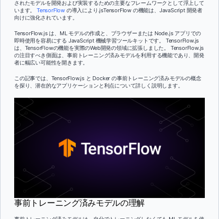
されたモデルを開発および実装するための主要なフレームワークとして浮上して
います。
TensorFlow
の導入により.jsTensorFlow の機能は、JavaScript 開発者
向けに強化されています。
TensorFlow.js は、ML モデルの作成と、ブラウザーまたは Node.js アプリでの
即時使用を容易にする JavaScript 機械学習ツールキットです。 TensorFlow.js
は、TensorFlowの機能を実際のWeb開発の領域に拡張しました。 TensorFlow.js
の注目すべき側面は、事前トレーニング済みモデルを利用する機能であり、開発
者に幅広い可能性を開きます。
この記事では、TensorFlow.js と Docker の事前トレーニング済みモデルの概念
を探り、潜在的なアプリケーションと利点について詳しく説明します。
事前トレーニング済みモデルの理解