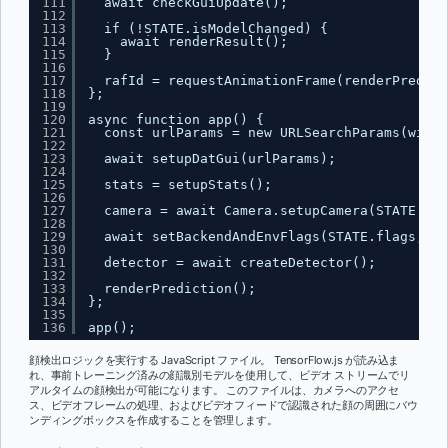
111
await checkGuiUpdate();
112
113
if (!STATE.isModelChanged) {
114
await renderResult();
115
}
116
117
rafId = requestAnimationFrame(renderPredict
118
};
119
120
async function app() {
121
const urlParams = new URLSearchParams(windo
122
123
await setupDatGui(urlParams);
124
125
stats = setupStats();
126
127
camera = await Camera.setupCamera(STATE.cam
128
129
await setBackendAndEnvFlags(STATE.flags, ST
130
131
detector = await createDetector();
132
133
renderPrediction();
134
};
135
136
app();
顔検出ロジックを実行する JavaScript ファイル。 TensorFlow.js が読み込ま
れ、事前トレーニング済みの顔識別モデルを使用して、ビデオ ストリームでリ
アルタイムの顔検出が可能になります。 このファイルは、カメラへのアクセ
ス、ビデオフレームの処理、およびビデオフィードで認識された顔の周囲にバウ
ンディングボックスを作成することを管理します。