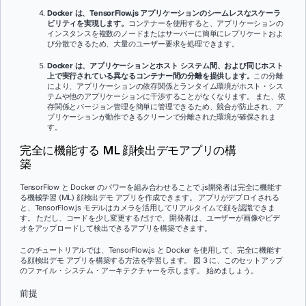
Docker は、TensorFlow.js アプリケーションのシームレスなスケーラ
ビリティを実現します。
コンテナーを使用すると、アプリケーションの
インスタンスを複数のノードまたはサーバーに簡単にレプリケートおよ
び分散できるため、大量のユーザー要求を処理できます。
Docker は、アプリケーションとホスト システム間、および同じホスト
上で実行されている異なるコンテナー間の分離を提供します。
この分離
により、アプリケーションの依存関係とランタイム環境がホスト・シス
テムや他のアプリケーションに干渉することがなくなります。 また、依
存関係とバージョン管理を簡単に管理できるため、競合が防止され、ア
プリケーションが動作できるクリーンで分離された環境が確保されま
す。
完全に機能する ML 顔検出デモアプリの構
築
TensorFlow と Docker のパワーを組み合わせることで.js開発者は完全に機能す
る機械学習 (ML) 顔検出デモ アプリを作成できます。 アプリがデプロイされる
と、TensorFlow.js モデルはカメラを活用してリアルタイムで顔を認識できま
す。 ただし、コードを少し変更するだけで、開発者は、ユーザーが画像やビデ
オをアップロードして検出できるアプリを構築できます。
このチュートリアルでは、TensorFlow.js と Docker を使用して、完全に機能す
る顔検出デモ アプリを構築する方法を学習します。 図 3 に、このセットアップ
のファイル・システム・アーキテクチャーを示します。 始めましょう。
前提