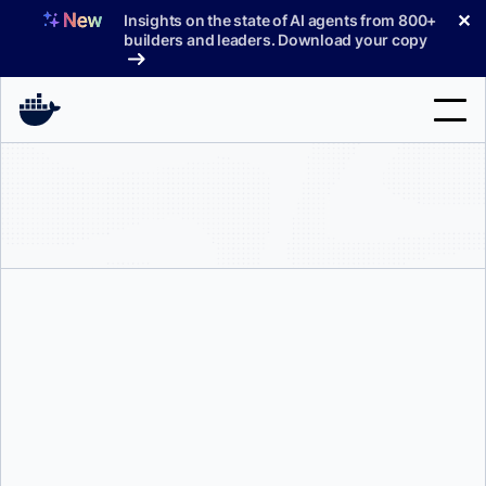
コ
✕
Insights on the state of AI agents from 800+
ン
builders and leaders. Download your copy
テ
ン
ツ
へ
検
ス
索
キ
ッ
製品
プ
サポート
料金プラン
ブログ
ドキュメント
ギリ・スリーニヴァス
サインイン