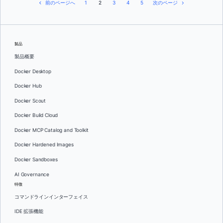
前のページへ
1
2
3
4
5
次のページ
製品
製品概要
Docker Desktop
Docker Hub
Docker Scout
Docker Build Cloud
Docker MCP Catalog and Toolkit
Docker Hardened Images
Docker Sandboxes
AI Governance
特徴
コマンドラインインターフェイス
IDE 拡張機能