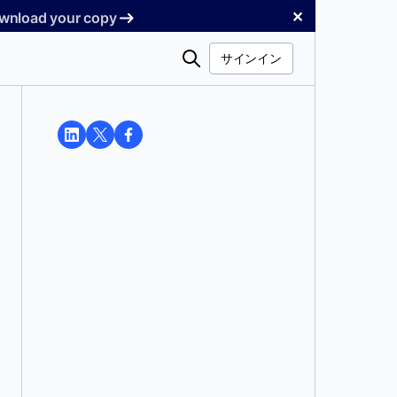
✕
Download your copy
検
サインイン
索