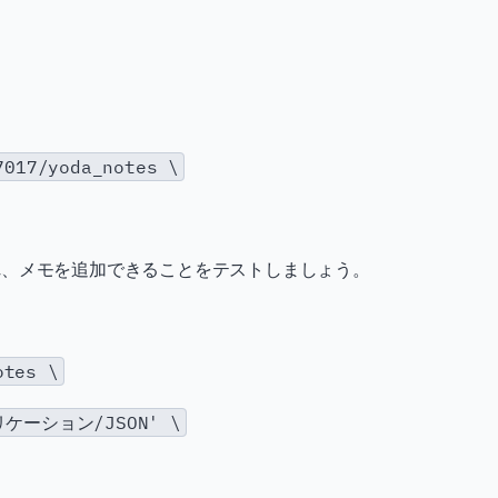
017/yoda_notes \
れ、メモを追加できることをテストしましょう。
otes \
ーション/JSON' \