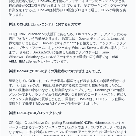
要な貢献者であり、Dockerの数十億のコンテナ・イメージのホスティングと実
行の経験がOCIに引き継がれるようにしています。 認定ワーキング・グループが
作業を完了すると、Dockerは製品をOCI認定プロセスに通し、OCIへの準拠を実
証します。
神話: OCI仕様はLinuxコンテナに関するものです
OCIはLinux Foundationの支援下にあるため、Linuxコンテナ・テクノロジにのみ
適用できるという誤解があります。 現実には、Docker テクノロジは Linux の世
界で始まりましたが、Docker はマイクロソフトと協力して、コンテナー テクノ
ロジ、プラットフォーム、およびツールを Windows Server の世界に導入してい
ます。 さらに、DockerがOCIに提供した基盤テクノロジーは、Linux、
Windows、Solarisなどのマルチアーキテクチャ環境に広く適用でき、x86、
ARM、IBM zSeriesをカバーしています。
神話: DockerはOCIへの多くの貢献者の1つにすぎませんでした
組織としてのOCIには、コンテナ業界の幅広さを代表する多くの賛助会員がいま
す。 とは言うものの、初期仕様を作成する努力に時間と技術を提供したのは、
個々の技術者の小さいながらも献身的なグループでした。 DockerはOCIの創設
メンバーであり、ランタイム仕様の基礎となる最初のコード・ベースと、後にリ
ファレンス実装自体に貢献しました。 同様に、Dockerは、OCIイメージ仕様の
基礎として機能するDocker V2イメージ仕様を提供しました。
神話: CRI-OはOCIプロジェクトです
CRI-Oは、Cloud Native Computing Foundation(CNCF)のKubernetesインキュ
ベーターにあるオープンソース・プロジェクトであり、OCIプロジェクトではあ
りません。 これは以前のバージョンの Docker アーキテクチャに基づいています