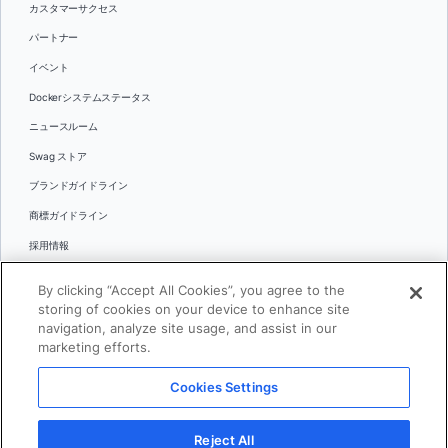
カスタマーサクセス
パートナー
イベント
Dockerシステムステータス
ニュースルーム
Swag ストア
ブランドガイドライン
商標ガイドライン
採用情報
お問い合わせ
By clicking “Accept All Cookies”, you agree to the
言語
storing of cookies on your device to enhance site
English
navigation, analyze site usage, and assist in our
marketing efforts.
日本語
Cookies Settings
© 2026 Docker Inc.全著作権所有
Reject All
利用規約(英語)
プライバシー
リーガル