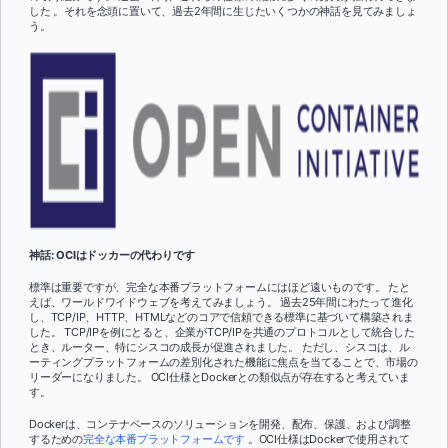
した
。それを念頭に置いて、過去2年間に生じたいくつかの神話を見てみましょ
う。
神話: OCIはドッカーの代わりです
標準は重要ですが、完全な本番プラットフォームにはほど遠いものです。 たと
えば、ワールドワイドウェブを考えてみましょう。 過去25年間にわたって進化
し、TCP/IP、HTTP、HTMLなどのコアで信頼できる標準に基づいて構築されま
した。 TCP/IPを例にとると、企業がTCP/IPを共通のプロトコルとして統合した
とき、ルーター、特にシスコの成長が促進されました。 ただし、シスコは、ル
ーティングプラットフォームの差別化された機能に焦点を当てることで、市場の
リーダーになりました。 OCI仕様とDockerとの類似点が存在すると考えていま
す。
Dockerは、コンテナベースのソリューションを開発、配布、保護、および調整
するための
完全な本番プラットフォームです
。OCI仕様はDockerで使用されて