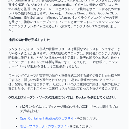
が、containerd は runc 参照実装を含むより大きなコンテナー ランタイムである
直接 CNCF プロジェクトです。containerdは、イメージの転送と保存、コンテ
ナの実行と監視、およびストレージとネットワーク接続をサポートするための低
レベルの機能を担当します
。Dockerは、Alibaba Cloud、AWS、Google Cloud
Platform、IBM Softlayer、Microsoft Azureの5大クラウドプロバイダーの支援
を受けて、複数のコンテナプラットフォームとオーケストレーションシステムの
コアコンテナランタイムになるという憲章で、コンテナをCNCFに寄付しまし
た。
神話: OCI仕様が完成しました
ランタイムとイメージ形式の仕様のリリースは重要なマイルストーンですが、ま
だやるべきことがあります。 OCIの最初のスコープは、開発者がコンテナの実行
時動作に依存することができる狭い仕様を定義し、業界の断片化を防ぎ、進化す
るコンテナ・ドメインでの革新を可能にすることでした。 これは後に、コンテ
ナー イメージの仕様を含むように拡張されました。
ワーキンググループが実行時の動作と画像形式に関する最初の安定した仕様を完
了すると、新しい作業が検討されています。 将来の仕事のためのアイデアに
は、配布と署名が含まれます。 ただし、OCIの次に重要な作業は、最初の仕様が
安定した今、テストスイートに裏打ちされた認証プロセスを提供することです。
OCIおよびオープン・ソースの詳細については、Dockerを参照してください:
v1.0ランタイムおよびイメージ形式の仕様のOCIリリースに関するブロ
グ投稿を読む
Open Container Initiativeのウェブサイト
をご覧ください
モビープロジェクトのウェブサイト
をご覧ください