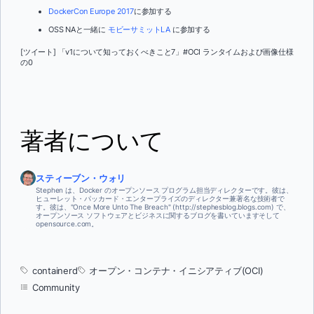
DockerCon Europe 2017
に参加する
OSS NAと一緒に
モビーサミットLA
に参加する
[ツイート] 「v1について知っておくべきこと7」#OCI ランタイムおよび画像仕様
の0
著者について
スティーブン・ウォリ
Stephen は、Docker のオープンソース プログラム担当ディレクターです。彼は、
ヒューレット・パッカード・エンタープライズのディレクター兼著名な技術者で
す。彼は、"Once More Unto The Breach" (http://stephesblog.blogs.com) で、
オープンソース ソフトウェアとビジネスに関するブログを書いていますそして
opensource.com。
containerd
オープン・コンテナ・イニシアティブ(OCI)
Community