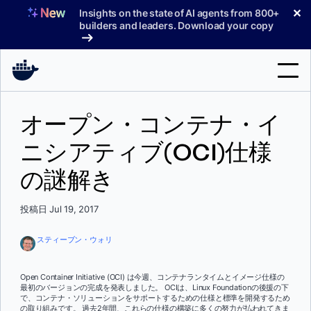
コ
✕
Insights on the state of AI agents from 800+
ン
builders and leaders. Download your copy
テ
ン
ツ
へ
検
ス
オープン・コンテナ・イ
索
キ
ッ
ニシアティブ(OCI)仕様
製品
プ
の謎解き
サポート
料金プラン
投稿日 Jul 19, 2017
ブログ
スティーブン・ウォリ
ドキュメント
Open Container Initiative (OCI) は今週、コンテナランタイムとイメージ仕様の
最初のバージョンの完成を発表しました。 OCIは、Linux Foundationの後援の下
サインイン
で、コンテナ・ソリューションをサポートするための仕様と標準を開発するため
の取り組みです。 過去2年間、これらの仕様の構築に多くの努力が払われてきま