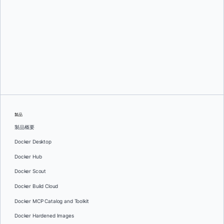
グレッグ・モンデロ
そして
ダン・ステルツァー
製品
製品概要
Docker Desktop
Docker Hub
Docker Scout
Docker Build Cloud
Docker MCP Catalog and Toolkit
Docker Hardened Images