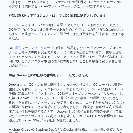
いますが、コードの約5%と、コンテナの実行時動作とコンテナ・イメージのレ
イアウトに関係するDockerプラットフォームのごく一部にすぎません。
神話: 製品およびプロジェクトはすでにOCI仕様に認定されています
ランタイムとイメージの仕様は、今週1.0としてリリースされました。 ただし、
OCI認定プログラムはまだ開発中であるため、今年後半に認証が正式に展開され
るまで、企業はコンプライアンス、適合性、または互換性を主張することはでき
ません。
OCI
認定ワーキング・グループ
は現在、製品およびオープンソース・プロジェ
クトが仕様への準拠を実証できるように、標準を定義しています。 標準と仕様
はソリューションを実装するエンジニアにとって重要ですが、正式な認証は、使
用しているテクノロジが本当に標準に準拠していることを顧客に安心させる唯一
の方法です。
神話: DockerはOCI仕様の作業をサポートしていません
Dockerには、OCIへの貢献に関する長い歴史があります。 OCIコードの大部分を
開発して寄付し、プロジェクトのメンテナとしてOCIランタイムおよびイメージ
仕様の定義に尽力してきました。 2013年にオープンソースとしてリリースされ
た後、Dockerランタイムとイメージ形式がすぐに事実上の標準になったとき、
断片化を回避し、イノベーションを促進するために、コードを中立的なガバナン
ス機関に寄付することが有益であると考えました。 目標は、信頼性が高く標準
化された仕様を提供することで、Dockerはランタイム仕様作業の基礎として単
純なコンテナ・ランタイムであるruncを提供し、後にOCIイメージ仕様作業の基
礎としてDocker V2イメージ仕様を提供しました。
Michael CrosbyやStephen DayなどのDocker開発者は、この作業の最初から主