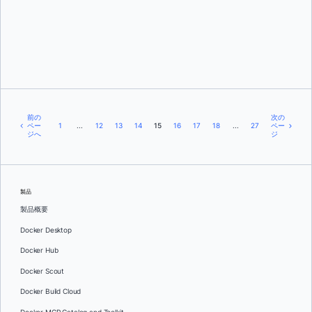
エヴァ・ボホルヘス
前の
次の
ペー
1
...
12
13
14
15
16
17
18
...
27
ペー
ジへ
ジ
製品
製品概要
Docker Desktop
Docker Hub
Docker Scout
Docker Build Cloud