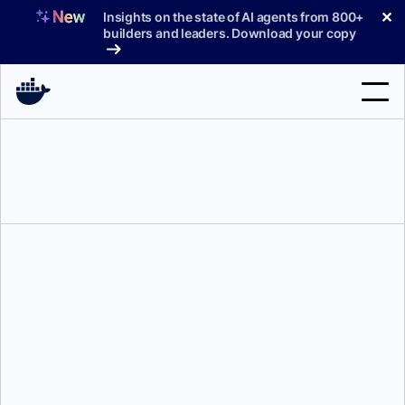
コ
✕
Insights on the state of AI agents from 800+
ン
builders and leaders. Download your copy
テ
ン
ツ
へ
検
ス
索
キ
ッ
製品
プ
サポート
料金プラン
ブログ
ドキュメント
エヴァ・ボホルヘス
サインイン