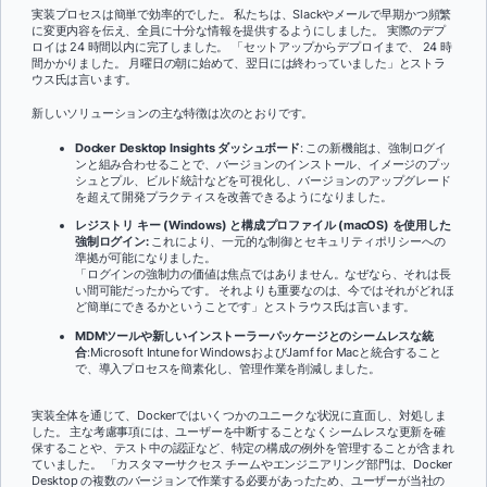
実装プロセスは簡単で効率的でした。 私たちは、Slackやメールで早期かつ頻繁
に変更内容を伝え、全員に十分な情報を提供するようにしました。 実際のデプ
ロイは 24 時間以内に完了しました。 「セットアップからデプロイまで、 24 時
間かかりました。 月曜日の朝に始めて、翌日には終わっていました」とストラ
ウス氏は言います。
新しいソリューションの主な特徴は次のとおりです。
Docker Desktop Insights ダッシュボード
: この新機能は、強制ログイ
ンと組み合わせることで、バージョンのインストール、イメージのプッ
シュとプル、ビルド統計などを可視化し、バージョンのアップグレード
を超えて開発プラクティスを改善できるようになりました。
レジストリ キー (Windows) と構成プロファイル (macOS) を使用した
強制ログイン:
これにより、一元的な制御とセキュリティポリシーへの
準拠が可能になりました。
「ログインの強制力の価値は焦点ではありません。なぜなら、それは長
い間可能だったからです。 それよりも重要なのは、今ではそれがどれほ
ど簡単にできるかということです」とストラウス氏は言います。
MDMツールや新しいインストーラーパッケージとのシームレスな統
合
:Microsoft Intune for WindowsおよびJamf for Macと統合すること
で、導入プロセスを簡素化し、管理作業を削減しました。
実装全体を通じて、Dockerではいくつかのユニークな状況に直面し、対処しま
した。 主な考慮事項には、ユーザーを中断することなくシームレスな更新を確
保することや、テスト中の認証など、特定の構成の例外を管理することが含まれ
ていました。 「カスタマーサクセス チームやエンジニアリング部門は、Docker
Desktop の複数のバージョンで作業する必要があったため、ユーザーが当社の