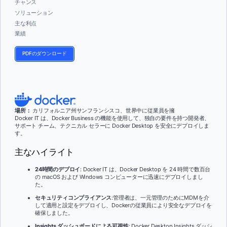
チャンス
ソリューション
主な利点
業績
PDFのダウンロード
場所：
カリフォルニア州サンフランシスコ、世界中に従業員を擁
Docker IT は、Docker Business の機能を使用して、独自の要件を持つ開発者、
サポート チーム、テクニカル セラーに Docker Desktop を安全にデプロイしま
す。
主なハイライト
24時間のデプロイ
: Docker IT は、Docker Desktop を 24 時間で数百台
の macOS および Windows コンピューターに迅速にデプロイしまし
た。
セキュリティコンプライアンス
:管理者は、一元管理のためにMDMを介
して適用と設定をデプロイし、Dockerの従業員により安全なデプロイを
確保しました。
Insights ダッシュボードによる可視性
: Docker Desktop Insights ダッシ