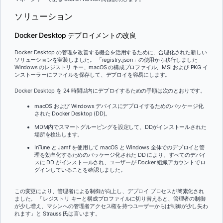
ソリューション
Docker Desktop デプロイメントの改良
Docker Desktop の管理を改善する機会を活用するために、合理化された新しい
ソリューションを実装しました。 「registry.json」の使用から移行しました
Windows のレジストリ キー、macOS の構成プロファイル、MSI および PKG イ
ンストーラーにファイルを保存して、デプロイを容易にします。
Docker Desktop を 24 時間以内にデプロイするための手順は次のとおりです。
macOS および Windows デバイスにデプロイするためのパッケージ化
された Docker Desktop (DD)。
MDM内でスマートグルーピングを設定して、DDがインストールされた
場所を検出します。
InTune と Jamf を使用して macOS と Windows 全体でのデプロイと管
理を効率化するためのパッケージ化された DD により、すべてのデバイ
スに DD がインストールされ、ユーザーが Docker 組織アカウントでロ
グインしていることを確認しました。
この変更により、管理者による制御が向上し、デプロイ プロセスが簡素化され
ました。 「レジストリ キーと構成プロファイルに切り替えると、管理者の制御
が少し増え、マシンへの管理者アクセス権を持つユーザーからは制御が少し失わ
れます」と Strauss 氏は言います。