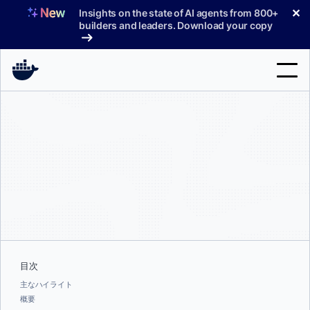
コ
✕
Insights on the state of AI agents from 800+
ン
builders and leaders. Download your copy
テ
ン
ツ
へ
検
ス
索
キ
ッ
製品
プ
サポート
料金プラン
ブログ
ドキュメント
目次
主なハイライト
サインイン
概要