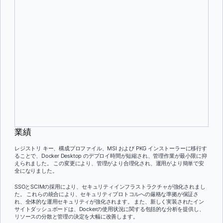
Windows 用の Intune や macOS 用の Jamf などの MDM ツールとの互
換性により、Docker のお客様がまもなく利用できるようになるため、
管理タスクが合理化されました。 この簡素化により、管理作業が大幅
に削減されました。
シームレスなユーザーエクスペリエンス
Docker IT は、変更を早期かつ透過的に伝えることで、スムーズなユ
ーザー移行を優先しました。 このプロアクティブなアプローチによ
り、中断が最小限に抑えられ、ユーザーは更新に対して十分な準備が
できていました。
業績
レジストリ キー、構成プロファイル、MSI および PKG インストーラーに移行す
ることで、Docker Desktop のデプロイ時間が短縮され、管理作業が最小限に抑
えられました。 この変更により、管理がより合理化され、運用がより簡単で安
全になりました。
SSOとSCIMの採用により、セキュリティインフラストラクチャが強化されまし
た。 これらの統合により、セキュリティプロトコルへの厳格な準拠が保証さ
れ、全体的な運用セキュリティが強化されます。 また、新しく実装されたイン
サイトダッシュボードは、Dockerの使用状況に関する包括的な分析を提供し、
リソースの分散と管理の決定を大幅に改善します。