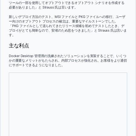
ツールの一部を使用してオプトアウトできるオプトアウト シナリオを作成する
必要がありました」と Strauss 氏は言います。
新しいデプロイ方法のテスト、MSI ファイルと PKG ファイルへの移行、ユーザ
ー向けのオプトアウト プロセスの確立は、重要なマイルストーンでした。
「PKG ファイルとして送られてきたリリース候補を初めてテストしたとき、デ
プロイがとても簡単なので、安堵のため息をつきました」と Strauss 氏は言いま
す。
主な利点
Docker Desktop 管理用の洗練されたソリューションを実装することで、いくつ
かの重要なメリットがもたらされ、内部プロセスが強化され、お客様をより適切
にサポートできるようになりました。
Insights ダッシュボードによる可視性の向上
新しいインサイトダッシュボードは、Dockerの使用状況に関する詳細
なデータを提供し、すべてのユーザーが組織に接続できるようにしま
す。 この機能により、使用パターンが明確に可視化され、より良い意
思決定が可能になります。