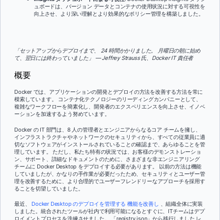
ュボードは、バージョン データとコンテナの使用状況に対する可視性を
向上させ、より深い理解とより効果的なポリシー管理を構築しました。
「セットアップからデプロイまで、 24 時間かかりました。 月曜日の朝に始め
て、翌日には終わっていました」 — Jeffrey Strauss 氏、Docker IT 責任者
概要
Docker では、アプリケーションの開発とデプロイの方法を改善する方法を常に
模索しています。 コンテナ化テクノロジーのリーディングカンパニーとして、
複雑なワークフローを簡素化し、開発者のエクスペリエンスを向上させ、イノベ
ーションを加速するよう努めています。
Docker の IT 部門は、8 人の管理者とエンジニアからなるコア チームを擁し、
インフラストラクチャやネットワークのセキュリティから、すべての従業員に適
切なソフトウェアがインストールされていることの確認まで、あらゆることを管
理しています。 ただし、私たち特有の状況では、お客様のデモンストレーショ
ン、サポート、詳細なドキュメントのために、さまざまな非エンジニアリング
チームに Docker Desktop をデプロイする必要があります。 以前の方法は機能
していましたが、かなりの手作業が必要だったため、セキュリティとユーザー管
理を改善するために、より合理的でユーザーフレンドリーなアプローチを採用す
ることを切望していました。
最近、
Docker Desktop のデプロイを管理する
機能を改善し
、組織全体に実装
しました。統合されたツールが社内で利用可能になるとすぐに、ITチームはデプ
ロイメントプロセスを洗練させました。 「registry.json」から移行しました レ