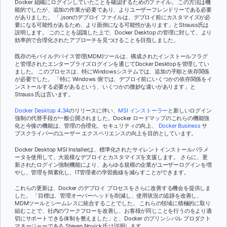
Docker 組織にログインしていたことを確認するためのファイル。 この方法は機
能的でしたが、追加の作業が必要であり、よりユーザーフレンドリーである必要
がありました。 「.jsonのデプロイ ファイルは、デプロイ前にカスタマイズが必
要になる可能性があるため、より面倒になる可能性があります」とStrauss氏は
説明します。 このことを認識した上で、Docker Desktop の管理に対して、より
効率的で合理化されたアプローチを見つけることを目指しました。
既存のモバイルデバイス管理(MDM)ツールは、構成されたインストールフラグ
と管理されたエンタープライズログインを通じてDocker Desktopを管理してい
ました。 このプロセスは、特にWindowsシステムでは、追加の手順と依存関係
が必要でした。 「特に Windows 側では、デプロイ前にいくつかの依存関係をイ
ンストールする必要があるという、いくつかの微妙な違いがあります」と
Strauss 氏は言います。
Docker Desktop 4.34
のリリースに伴い、
MSI インストーラー
と新しいログイン
強制の代替手段が一般公開されました。Docker ロードマップのこれらの機能強
化と今後の機能は、管理の合理化、セキュリティの向上、
Docker Business
サ
ブスクライバーのユーザー エクスペリエンスの向上を目的としています。
Docker Desktop MSI Installerは、標準化されたサイレントインストールパラメ
ータを使用して、大規模なデプロイとカスタマイズを支援します。 さらに、更
新されたログイン強制機能により、あらゆる規模の企業がユーザーログインを増
やし、管理を簡素化し、IT管理者の学習曲線を減らすことができます。
これらの更新は、Docker のデプロイ プロセスをさらに改善する機会を提供しま
した。 「目標は、管理オーバーヘッドを削減し、使用状況の追跡を改善し、
MDMツールとシームレスに統合することでした。 これらの領域に積極的に取り
組むことで、社内のワークフローを改善し、お客様が同じことを行うのをより適
切にサポートできる体制を整えました」と、Docker のプリンシパル プロダクト
マネージャーである Steven Novick 氏は説明します。