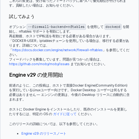
これらの変更は、受け取ったフィードバックに基づいて優先順位が付けられま
す。貢献したい場合は、お知らせください。
試してみよう
オプション
--firewall-backend=nftables
を使用して
dockerd
を開
始し、nftables サポートを有効にします。
再起動後、ホストでIP転送を有効にする必要がある場合があります。
「DOCKER-USER」iptablesチェーンを使用している場合は、移行する必要があ
ります。詳細については、
「
https://docs.docker.com/engine/network/firewall-nftables
」を参照してくだ
さい。
フィードバックを募集しています。問題が見つかった場合は、
https://github.com/moby/moby/issues
までお知らせください。
Engine v29 の使用開始
前述のように、この投稿は、ホストで直接Docker Engine(Community Edition)
を実行しているLinuxユーザー向けです。Docker Desktop ユーザーは何もする
必要はありません — エンジンの更新は、今後の Desktop リリースに自動的に含
まれます。
ホストに Docker Engine をインストールしたり、既存のインストールを更新し
たりするには、特定の OS の
ガイドに従って
ください。
このリリースの詳細については、以下を参照してください。
Engine v29 のリリースノート