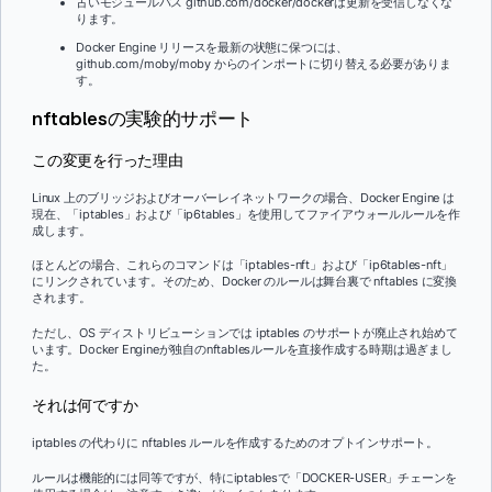
古いモジュールパス github.com/docker/dockerは更新を受信しなくな
ります。
Docker Engine リリースを最新の状態に保つには、
github.com/moby/moby からのインポートに切り替える必要がありま
す。
nftablesの実験的サポート
この変更を行った理由
Linux 上のブリッジおよびオーバーレイネットワークの場合、Docker Engine は
現在、「iptables」および「ip6tables」を使用してファイアウォールルールを作
成します。
ほとんどの場合、これらのコマンドは「iptables-nft」および「ip6tables-nft」
にリンクされています。そのため、Docker のルールは舞台裏で nftables に変換
されます。
ただし、OS ディストリビューションでは iptables のサポートが廃止され始めて
います。Docker Engineが独自のnftablesルールを直接作成する時期は過ぎまし
た。
それは何ですか
iptables の代わりに nftables ルールを作成するためのオプトインサポート。
ルールは機能的には同等ですが、特にiptablesで「DOCKER-USER」チェーンを