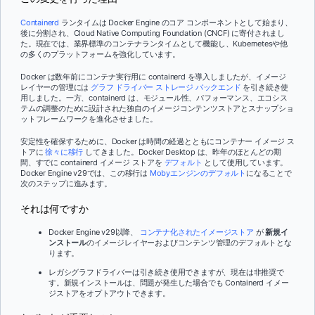
Containerd
ランタイムは Docker Engine のコア コンポーネントとして始まり、
後に分割され、Cloud Native Computing Foundation (CNCF) に寄付されまし
た。現在では、業界標準のコンテナランタイムとして機能し、Kubernetesや他
の多くのプラットフォームを強化しています。
Docker は数年前にコンテナ実行用に containerd を導入しましたが、イメージ
レイヤーの管理には
グラフ ドライバー ストレージ バックエンド
を引き続き使
用しました。一方、containerd は、モジュール性、パフォーマンス、エコシス
テムの調整のために設計された独自のイメージコンテンツストアとスナップショ
ットフレームワークを進化させました。
安定性を確保するために、Docker は時間の経過とともにコンテナー イメージ ス
トアに
徐々に移行
してきました。Docker Desktop は、昨年のほとんどの期
間、すでに containerd イメージ ストアを
デフォルト
として使用しています。
Docker Engine v29では、この移行は
Mobyエンジンのデフォルト
になることで
次のステップに進みます。
それは何ですか
Docker Engine v29以降、
コンテナ化されたイメージストア
が
新規イ
ンストール
のイメージレイヤーおよびコンテンツ管理のデフォルトとな
ります。
レガシグラフドライバーは引き続き使用できますが、現在は非推奨で
す。新規インストールは、問題が発生した場合でも Containerd イメー
ジストアをオプトアウトできます。