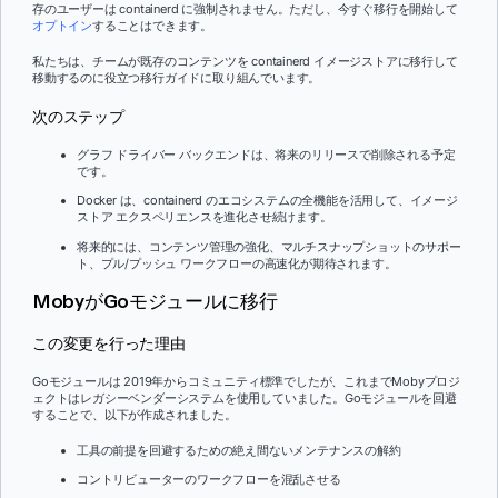
存のユーザーは containerd に強制されません。ただし、今すぐ移行を開始して
オプトイン
することはできます。
私たちは、チームが既存のコンテンツを containerd イメージストアに移行して
移動するのに役立つ移行ガイドに取り組んでいます。
次のステップ
グラフ ドライバー バックエンドは、将来のリリースで削除される予定
です。
Docker は、containerd のエコシステムの全機能を活用して、イメージ
ストア エクスペリエンスを進化させ続けます。
将来的には、コンテンツ管理の強化、マルチスナップショットのサポー
ト、プル/プッシュ ワークフローの高速化が期待されます。
MobyがGoモジュールに移行
この変更を行った理由
Goモジュールは 2019年からコミュニティ標準でしたが、これまでMobyプロジ
ェクトはレガシーベンダーシステムを使用していました。Goモジュールを回避
することで、以下が作成されました。
工具の前提を回避するための絶え間ないメンテナンスの解約
コントリビューターのワークフローを混乱させる