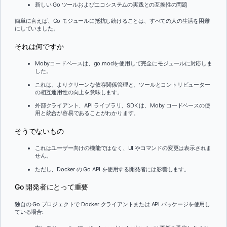
新しい Go ツールおよびエコシステムの実践との互換性の問題
簡単に言えば、Go モジュールに抵抗し続けることは、すべての人の生活を困難
にしていました。
それは何ですか
Mobyコードベースは、go.modを使用して完全にモジュールに対応しま
した。
これは、よりクリーンな依存関係管理と、ツールとコントリビューター
の相互運用性の向上を意味します。
外部クライアント、API ライブラリ、SDK は、Moby コードベースの使
用と統合が容易であることがわかります。
そうでないもの
これはユーザー向けの機能ではなく、UI やコマンドの変更は表示されま
せん。
ただし、Docker の Go API を使用する開発者には影響します。
Go 開発者にとって重要
独自の Go プロジェクトで Docker クライアントまたは API パッケージを使用し
ている場合: