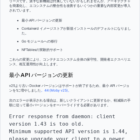
リースです。派手な新機能は付属していないかもしれませんが、アーキテクチャ
を簡素化し、エコシステムの整合性を改善するいくつかの重要な内部変更が導入
されています。
最小 API バージョンの更新
Containerd イメージストアが新規インストールのデフォルトになりまし
た。
Go モジュールへの移行
NFTablesの実験的サポート
これらの変更により、コンテナエコシステム全体の保守性、開発者エクスペリエ
ンス、相互運用性が向上します。
最小 API バージョンの更新
v25より古い Docker バージョンはサポートが終了するため、最小 API バージョ
ンを1に増やしました
。44 (Moby v25)。
次のエラーが表示される場合は、新しいクライアントに更新するか、軽減策の手
順に従って最小バージョンをオーバーライドする必要があります。
Error response from daemon: client 
version 1.43 is too old.
Minimum supported API version is 1.44, 
please upgrade your client to a newer 