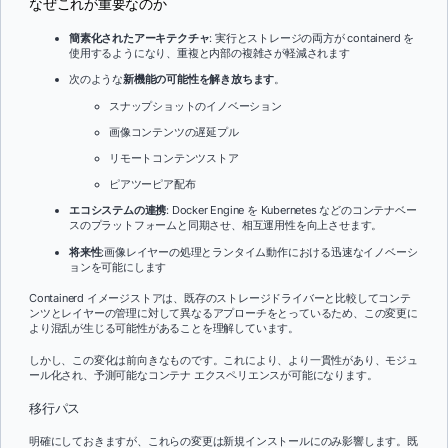
なぜこれが重要なのか
簡素化されたアーキテクチャ
: 実行とストレージの両方が containerd を
使用するようになり、重複と内部の複雑さが軽減されます
次のような
新機能の可能性を解き放ちます
。
スナップショットのイノベーション
画像コンテンツの遅延プル
リモートコンテンツストア
ピアツーピア配布
エコシステムの連携
: Docker Engine を Kubernetes などのコンテナベー
スのプラットフォームと同期させ、相互運用性を向上させます。
将来性
:画像レイヤーの処理とランタイム動作における迅速なイノベーシ
ョンを可能にします
Containerd イメージストアは、既存のストレージドライバーと比較してコンテ
ンツとレイヤーの管理に対して異なるアプローチをとっているため、この変更に
より混乱が生じる可能性があることを理解しています。
しかし、この変化は前向きなものです。これにより、より一貫性があり、モジュ
ール化され、予測可能なコンテナ エクスペリエンスが可能になります。
移行パス
明確にしておきますが、これらの変更は新規インストールにのみ影響します。既