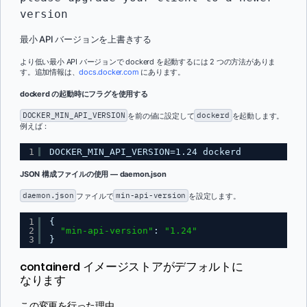
version
最小 API バージョンを上書きする
より低い最小 API バージョンで dockerd を起動するには 2 つの方法がありま
す。追加情報は、
docs.docker.com
にあります。
dockerd の起動時にフラグを使用する
DOCKER_MIN_API_VERSION
を前の値に設定して
dockerd
を起動します。
例えば：
1
DOCKER_MIN_API_VERSION=1.24 dockerd
JSON 構成ファイルの使用 — daemon.json
daemon.json
ファイルで
min-api-version
を設定します。
1
{
2
"min-api-version"
: 
"1.24"
3
}
containerd イメージストアがデフォルトに
なります
この変更を行った理由