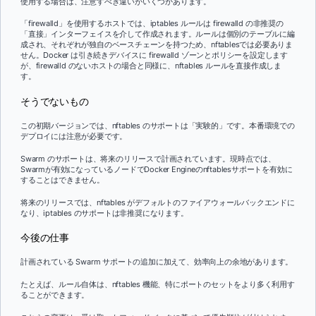
使用する場合は、注意すべき違いがいくつかあります。
「firewalld」を使用するホストでは、iptables ルールは firewalld の非推奨の
「直接」インターフェイスを介して作成されます。ルールは個別のテーブルに編
成され、それぞれが独自のベースチェーンを持つため、nftablesでは必要ありま
せん。Docker は引き続きデバイスに firewalld ゾーンとポリシーを設定します
が、firewalld のないホストの場合と同様に、nftables ルールを直接作成しま
す。
そうでないもの
この初期バージョンでは、nftables のサポートは「実験的」です。本番環境での
デプロイには注意が必要です。
Swarm のサポートは、将来のリリースで計画されています。現時点では、
Swarmが有効になっているノードでDocker Engineのnftablesサポートを有効に
することはできません。
将来のリリースでは、nftables がデフォルトのファイアウォールバックエンドに
なり、iptables のサポートは非推奨になります。
今後の仕事
計画されている Swarm サポートの追加に加えて、効率向上の余地があります。
たとえば、ルール自体は、nftables 機能、特にポートのセットをより多く利用す
ることができます。