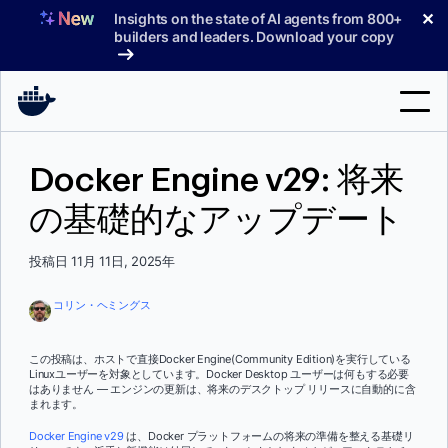
コ
✕
Insights on the state of AI agents from 800+
ン
builders and leaders. Download your copy
テ
ン
ツ
へ
検
ス
Docker Engine v29: 将来
索
キ
ッ
の基礎的なアップデート
製品
プ
サポート
投稿日 11月 11日, 2025年
料金プラン
コリン・ヘミングス
ブログ
この投稿は、ホストで直接Docker Engine(Community Edition)を実行している
ドキュメント
Linuxユーザーを対象としています。Docker Desktop ユーザーは何もする必要
はありません — エンジンの更新は、将来のデスクトップ リリースに自動的に含
まれます。
サインイン
Docker Engine v29
は、Docker プラットフォームの将来の準備を整える基礎リ