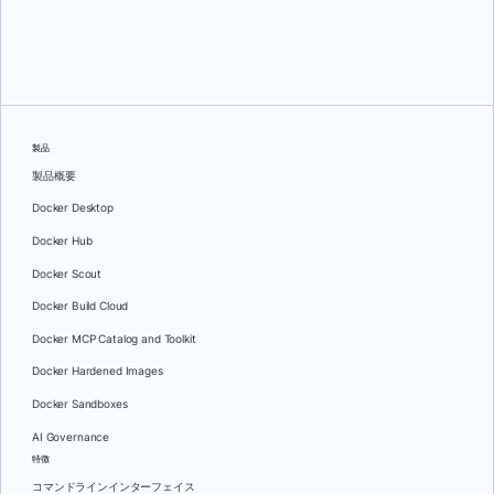
オレグ・セラエフ
製品
製品概要
Docker Desktop
Docker Hub
Docker Scout
Docker Build Cloud
Docker MCP Catalog and Toolkit
Docker Hardened Images
Docker Sandboxes
AI Governance
特徴
コマンドラインインターフェイス