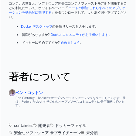
コンテナの世界と、ソフトウェア開発にコンテナファーストモデルを採用するこ
との利点について、ホワイトペーパー「
コードの解読:これらすべてのアプリケ
ーションを効果的に管理する
」をダウンロードして、より深く掘り下げてくださ
い。
Docker デスクトップ
の最新リリースを入手します。
質問がありますか?
Docker コミュニティがお手伝いします
。
ドッカーは初めてですか?
始めましょう
。
著者について
ベン・コットン
Ben Cottonは、Dockerでオープンソースメッセージングをリードしています。彼
は、Fedora Project やその他のオープンソースコミュニティに長年貢献していま
す。
containers
開発者
ドッカーファイル
安全なソフトウェア サプライチェーン
未分類