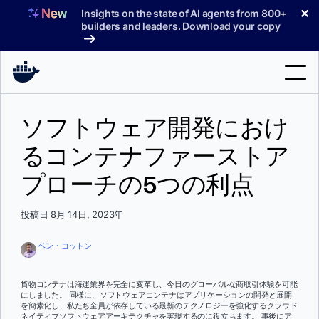
コ
✕
Insights on the state of AI agents from 800+
ン
builders and leaders. Download your copy
テ
ン
ツ
へ
検
ス
ソフトウェア開発におけ
索
キ
ッ
るコンテナファーストア
製品
プ
プローチの5つの利点
サポート
料金プラン
投稿日 8月 14日, 2023年
ブログ
ベン・コットン
ドキュメント
貨物コンテナは海運業界を完全に変革し、今日のグローバルな商取引体験を可能
にしました。 同様に、ソフトウェアコンテナはアプリケーションの開発と展開
サインイン
を簡素化し、私たち全員が依存している最新のテクノロジーを強化するクラウド
ネイティブソフトウェアアーキテクチャを実現するのに役立ちます。 事後にア