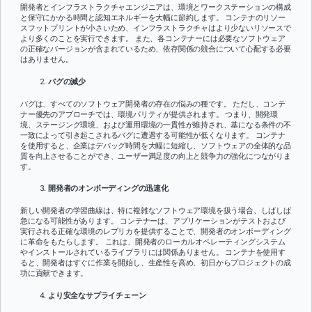
開発者とインフラストラクチャエンジニアは、環境とワークステーションの構成
と保守にかかる時間と認知エネルギーを大幅に節約します。 コンテナのリソー
スフットプリントが小さいため、インフラストラクチャはより少ないリソースで
より多くのことを実行できます。 また、各コンテナーには必要なソフトウェア
の正確なバージョンが含まれているため、依存関係の競合について心配する必要
はありません。
バグの減少
バグは、すべてのソフトウェア開発者の存在の悩みの種です。 ただし、コンテ
ナー優先のアプローチでは、環境パリティが提供されます。 つまり、開発環
境、ステージング環境、および運用環境の一貫性が維持され、基になる条件の不
一致によって引き起こされるバグに遭遇する可能性が低くなります。 コンテナ
を使用すると、企業はデバッグ時間を大幅に短縮し、ソフトウェアの全体的な品
質を向上させることができ、ユーザー満足度の向上と競争力の強化につながりま
す。
開発者のオンボーディングの迅速化
新しい開発者の学習曲線は、特に複雑なソフトウェア環境を扱う場合、しばしば
急になる可能性があります。 コンテナーは、アプリケーションがテストおよび
実行される正確な環境のレプリカを提供することで、開発者のオンボーディング
に革命をもたらします。 これは、開発者のローカルオペレーティングシステム
やインストールされているライブラリには関係ありません。 コンテナを使用す
ると、開発者はすぐに作業を開始し、生産性を高め、初日からプロジェクトの成
功に貢献できます。
より安全なサプライチェーン