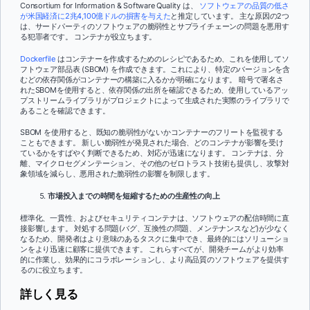
Consortium for Information & Software Quality は、
ソフトウェアの品質の低さ
が米国経済に2兆4,100億ドルの損害を与えた
と推定しています。 主な原因の2つ
は、サードパーティのソフトウェアの脆弱性とサプライチェーンの問題を悪用す
る犯罪者です。 コンテナが役立ちます。
Dockerfile
はコンテナーを作成するためのレシピであるため、これを使用してソ
フトウェア部品表 (SBOM) を作成できます。これにより、特定のバージョンを含
むどの依存関係がコンテナーの構築に入るかが明確になります。 暗号で署名さ
れたSBOMを使用すると、依存関係の出所を確認できるため、使用しているアッ
プストリームライブラリがプロジェクトによって生成された実際のライブラリで
あることを確認できます。
SBOM を使用すると、既知の脆弱性がないかコンテナーのフリートを監視する
こともできます。 新しい脆弱性が発見された場合、どのコンテナが影響を受け
ているかをすばやく判断できるため、対応が迅速になります。 コンテナは、分
離、マイクロセグメンテーション、その他のゼロトラスト技術も提供し、攻撃対
象領域を減らし、悪用された脆弱性の影響を制限します。
市場投入までの時間を短縮するための生産性の向上
標準化、一貫性、およびセキュリティコンテナは、ソフトウェアの配信時間に直
接影響します。 対処する問題(バグ、互換性の問題、メンテナンスなど)が少なく
なるため、開発者はより意味のあるタスクに集中でき、最終的にはソリューショ
ンをより迅速に顧客に提供できます。 これらすべてが、開発チームがより効率
的に作業し、効果的にコラボレーションし、より高品質のソフトウェアを提供す
るのに役立ちます。
詳しく見る