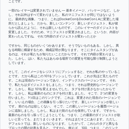
ことです。
一部のレイヤーは変更されていません — 基本イメージ、パッケージなど。 しか
し、それ以外はすべて変わりました。 私のマニフェストが同じではないよう
に。 最終的な画像。 つまり、これはDockerConをDockerCon LAに変更した場
所だとしましょう。 だから、新しいコンテンツ、新しいダイジェスト、私が彼
らから読んだように、それは新しいものです。 このレイヤーのダイジェストを
変更しました。 そのため、マニフェストが変更されました。 というか、内容が
変わったんですね。 それで内容のダイジェストが変わったとか
ですから、同じものがいくつかあります。 そうでないものもある。 しかし、異
なる時期に構築するため、構成証明が異なります。 そこにタイムスタンプがあ
るのは、それが私たちが知りたいことだからです。 それで内容が変わりまし
た。 しかし、はい、私たちはあらゆる場所での変更を可能な限り制限しようと
しています。
そして、このイメージをレジストリにプッシュすると、それが私のやっているこ
とです。 だから私はこの 101をプッシュしています。 これが先ほど見たもので
す。 これは現在のバージョンであり、インデックスのバージョンです。 それ
で、私たちはダイジェストをしました。 つまり、それは歴史的なバージョンで
す。 しかし、私は 101を変えませんでした。 タグを付け直さなかったからで
す。 しかし、私は最新のものにタグを付け直しました。 そこで、2つの変更を
行いました。 1つ目はこのリンクです。 これは、変更された現在のバージョンで
す。 いいえの場合、この画像を引っ張りたいです。 新しいバージョンが欲しい
です。 前のものは欲しくない。 そこで、この新しいバージョンを履歴バージョ
ンに追加しました。 しかし、私はまだ前のものを保持しています。 ですから、
最新のものを引っ張ってこようとしても、つまり、この最新のダイジェストが欲
しいと言っても、まだうまくいきます。 それはまだそこにあります。 ただし、
デフォルトでは、新しいものになります。 したがって、これらのタグと異なる
ブロックの間の比率を見ると。 ですから、例えば、 100、つまり、このリンク