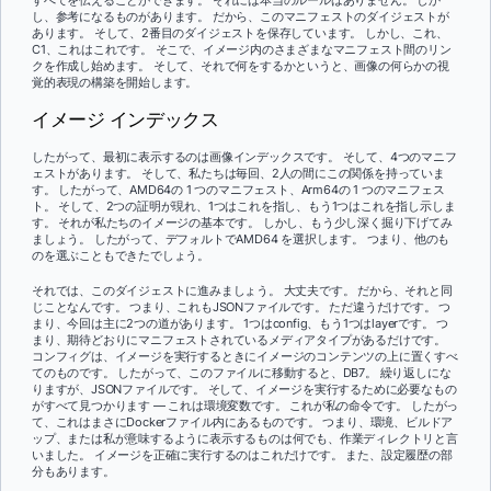
し、参考になるものがあります。 だから、このマニフェストのダイジェストが
あります。 そして、2番目のダイジェストを保存しています。 しかし、これ、
C1、これはこれです。 そこで、イメージ内のさまざまなマニフェスト間のリン
クを作成し始めます。 そして、それで何をするかというと、画像の何らかの視
覚的表現の構築を開始します。
イメージ インデックス
したがって、最初に表示するのは画像インデックスです。 そして、4つのマニフ
ェストがあります。 そして、私たちは毎回、2人の間にこの関係を持っていま
す。 したがって、AMD64の 1 つのマニフェスト、Arm64の 1 つのマニフェス
ト。 そして、2つの証明が現れ、1つはこれを指し、もう1つはこれを指し示しま
す。 それが私たちのイメージの基本です。 しかし、もう少し深く掘り下げてみ
ましょう。 したがって、デフォルトでAMD64 を選択します。 つまり、他のも
のを選ぶこともできたでしょう。
それでは、このダイジェストに進みましょう。 大丈夫です。 だから、それと同
じことなんです。 つまり、これもJSONファイルです。 ただ違うだけです。 つ
まり、今回は主に2つの道があります。 1つはconfig、もう1つはlayerです。 つ
まり、期待どおりにマニフェストされているメディアタイプがあるだけです。
コンフィグは、イメージを実行するときにイメージのコンテンツの上に置くすべ
てのものです。 したがって、このファイルに移動すると、DB7。 繰り返しにな
りますが、JSONファイルです。 そして、イメージを実行するために必要なもの
がすべて見つかります — これは環境変数です。 これが私の命令です。 したがっ
て、これはまさにDockerファイル内にあるものです。 つまり、環境、ビルドア
ップ、または私が意味するように表示するものは何でも、作業ディレクトリと言
いました。 イメージを正確に実行するのはこれだけです。 また、設定履歴の部
分もあります。