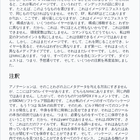
ると、これが私のイメージです。 というわけで、インデックスの話に戻りま
す。 たとえば、このようなものを選びます。 これはイメージマニフェストなの
で、同じものでなければなりません。 それで、EF、私のEFはどこにあります
か?はい、ここです。 繰り返しになりますが、これはイメージ マニフェストで
す。 構成があり、いくつかのレイヤーがあります。 構成に移動すると、わずか
に異なります。 だから、これは、中にほとんど何もないからです。 これは信頼
できません。 環境変数は気にしません。 コマンドなんてどうでもいい。 私は特
定の3つのポイントを気にしません。 これは信頼できるイメージではありませ
ん。 しかし、これはまだイメージです。 そして、これを閉じることができ、レ
イヤーを見ると、それらはわずかに異なります。 まず第一に、それはまったく
異なるメディアタイプです。 しかし、それはまだレイヤーです。 しかし、それ
はtotoにあります。 つまり、すべてのファイルを含むコンテンツです。 ダイジ
ェストは、つまり、予想通りです。 そして、いくつかの注釈を再度追加しまし
た。
注釈
アノテーションは、そのことわざの上にメタデータを与える方法にすぎません
が、ここには2つのレイヤーがあります。 どちらもtotoにありますが、同じ内容
ではありません。 したがって、そのうちの1つがSPDXドキュメントです。 これ
がSBOM(ソフトウェア部品表)です。 これが私のイメージのすべてのパッケージ
です。 もう 1 つは SLSA の出所です。 そのため、ビルド時のすべてのコンテキ
ストが発生します。 中身を非常に簡単にお見せできますが、それはこのツール
の本当の目的ではありません。 つまり、必要なものをすべてそこに保存できる
ということです。 だから、それはyamlではありません。それはJSONです。 さ
て、これはただのファイルです。 私はファイルを調べません。それはあなたが
持っているすべてです。 あなたはそれを保存することができます、あなたはあ
なたが望むすべてを保存することができます。 そして、パッケージ、イメージ
内でそれらを見つけることができるすべてのライセンス。 これはある種のメタ