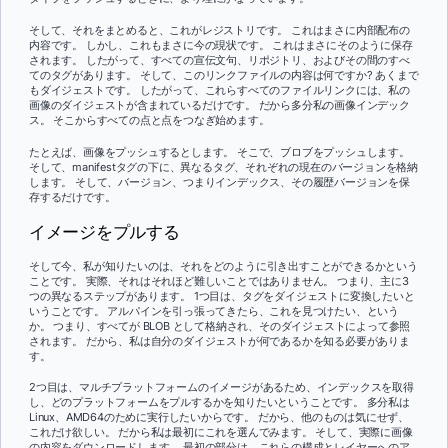
そして、それをまとめると、これがレジストリです。 これはまさに内部配布の
内容です。 しかし、これもまさに今の現状です。 これはまさにそのように保存
されます。 したがって、すべての宣伝文句、リポジトリ、およびその間のすべ
てのタグがあります。 そして、このリンクファイルの内容は何ですか? あくまで
もダイジェストです。 したがって、これらすべてのファイルリンクには、私の
画像のダイジェストが含まれているだけです。 だから多分私の画像インデック
ス。 そこからすべての点と点をつなぎ始めます。
たとえば、画像をプッシュするとします。 そこで、ブロブをプッシュします。
そして、manifestタグの下に、異なるタグ、それぞれの現在のバージョンを格納
します。 そして、バージョン、つまりインデックス、その履歴バージョンを保
存するだけです。
イメージをプルする
そして今、私が知りたいのは、それをどのように引き出すことができるかという
ことです。 実際、それはそれほど難しいことではありません。 つまり、主に3
つの異なるステップがあります。 1つ目は、タグをダイジェストに変換したいと
いうことです。 アルパインを引っ張ってきたら、これを見つけたい、という
か。 つまり、すべてが BLOB として格納され、そのダイジェストによって参照
されます。 だから、私は自分のダイジェストが何であるかを知る必要がありま
す。
2つ目は、マルチプラットフォームのイメージがあるため、インデックスを取得
し、どのプラットフォームをプルするかを知りたいということです。 多分私は
Linux、AMD64のために実行したいからです。 だから、他のものは気にせず、
これだけ欲しい。 だから私は最初にこれを選んでみます。 そして、実際に画像
の内容をダウンロードします。 最初の部分は、これらの構成とレイヤーへのア