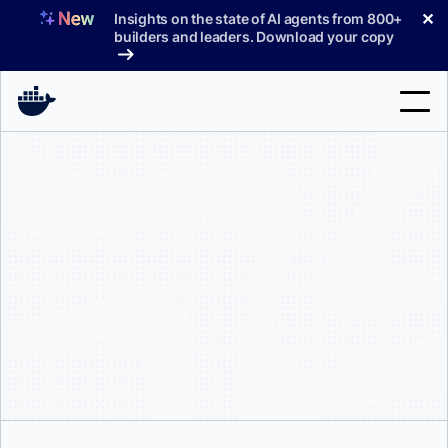
コ
✕
Insights on the state of AI agents from 800+
ン
builders and leaders. Download your copy
テ
ン
ツ
へ
検
ス
索
キ
ッ
製品
プ
サポート
料金プラン
ブログ
ドキュメント
サインイン