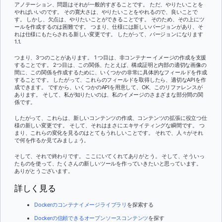
アノテーション、問題はそれが一般的すぎることです。 ただ、やりたいことを
やればいいのです。 その寛大さは、やりたいことをやれるので、良いことで
す。 しかし、欠点は、やりたいことができることです。 そのため、その上にツ
ールを作成するのは困難です。 つまり、仕様には新しいバージョンがあり、そ
れは仕様にもたらされる新しい変更です。 したがって、バージョンになります
1.1.
つまり、3つのことがあります。 1 つ目は、非コンテナー イメージの作成を支援
することです。 2つ目は、この関係、たとえば、構成証明と内部の適切な画像の
間に、この関係を作成するために、いくつかの非常に具体的なフィールドを作成
することです。 したがって、これらのフィールドを取得したら、適切なAPIを作
成できます。 ですから、いくつかのAPIを用意して、OK、このリファレンスが
あります。 そして、私が知りたいのは、私のイメージのさまざまな部分間の関
係です。
したがって、これらは、新しいコンテンツの作成、コンテンツの拡張に役立つ仕
様の新しい変更です。 そして、それはまさにエキサイティングな瞬間です。 つ
まり、これらの変化を見るのはとてもうれしいことです。 それで、人々がそれ
で何を作るか見てみましょう。
そして、それで終わりです。 ここにいてくれてありがとう。 そして、そういっ
たものを使って、たくさんの新しいツールを作っていきたいと思っています。
ありがとうございます。
詳しく見る
Dockerのコンテナイメージライブラリ
を探索する
Dockerの信頼できるオープンソースコンテンツ
を探す