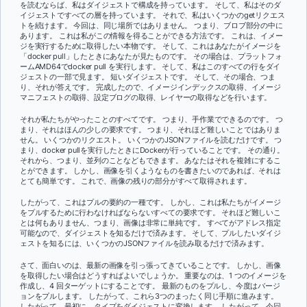
を読むならば、私はダイジェストで構成を持っています。 そして、私はそのダ
イジェストですべての層を持っています。 それで、私はいくつかのgetリクエス
トを続けます。 今回は、同じ場所ではありません。 つまり、ブロブ部分の中に
あります。 これは私がこの情報を得ることができる方法です。 これは、イメー
ジを実行するために取得したい本物です。 そして、これはあなたがイメージを
「docker pull」したときにあなたが見たものです。 その場合は、プラットフォ
ームAMD64でdocker pull を実行します。 そして、私はこのすべての行をダイ
ジェストの一部で見ます。 短いダイジェストです。 そして、その場合、つま
り、それが答えです。 完成したので、イメージインデックスの取得、イメージ
マニフェストの取得、設定ブログの取得、レイヤーの取得などを行います。
それが私たちがやったことのすべてです。 つまり、手作業でできるのです。 つ
まり、それはほんの少しの要求です。 つまり、それほど難しいことではありま
せん。 いくつかのリクエスト。 いくつかのJSONファイルを読むだけです。 つ
まり、docker pullを実行したときにDockerが行っていることです。 その通り。
それから、つまり、並列のことなどもできます。 あなたはそれを複雑にするこ
とができます。 しかし、画像を引くようなものを書きたいのであれば、それは
とても簡単です。 これで、画像の残りの部分がすべて取得されます。
したがって、これはプルの要約の一種です。 しかし、これは私たちがイメージ
をプルするために行わなければならないすべての要求です。 それほど難しいこ
とは何もありません、つまり、画像は非常に単純です。 すべてがアドレス指定
可能なので、ダイジェストを知るだけで済みます。 そして、プルしたいダイジ
ェストを知るには、いくつかのJSONファイルを読み取るだけで済みます。
さて、面白いのは、最新の画像を引っ張ってきていることです。 しかし、画像
を取得したい場合はどうすればよいでしょうか。 重要なのは、1 つのイメージを
作成し、4 回ターゲットにすることです。 最新のものをプルし、今度はバージ
ョンをプルします。 したがって、これら3つのまったく同じ手順に進みます。
したがって、最初に、タイプをダイジェストに変換します。 したがって、今回