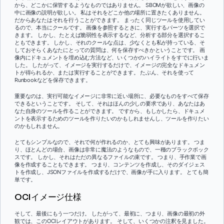
から、どこかに保管するようなものではありません。 SBOMが欲しい、画像の
中に画像の説明が欲しい。 私はそれをどこか他の場所に置きたくありません。
だからあなたはそれを行うことができます。 まったく同じツールを使用してい
るので、本当にクールです。 画像を参照するときに、実行するパーツを選択で
きます。 しかし、たとえば脆弱性を表示するなど、分析する部分を選択するこ
ともできます。 しかし、それのクールな点は、少なくとも私が持っている、そ
しておそらくあなたにとっての質問は、何を保存すべきかということです。 画
像内にドキュメントを埋め込む方法など、いくつかのハイライトをすでに行いま
した。 したがって、イメージを実行するだけで、イメージの完全なドキュメン
トが得られるか、または実行することができます。 たぶん、それを使って
Runbookなどを保存できます。
重要なのは、実行可能なイメージに非常に近い場所に、必要なものをすべて保存
できるということです。 そして、それはほんの少しの要求であり、あなたはあ
なた自身のツールを作ることができます。 ですから、もしかしたら、ドキュメ
ントを表示するためのツールを作りたいのかもしれませんし、ツールを作りたい
のかもしれません。
とてもシンプルなので、それで何が作れるのか、とても興味があります。 つま
り、ほとんどの場合、画像は非常に魔法のようなもので、一種のブラックボック
スです。 しかし、それはただの異なるファイルの束です。 つまり、手作業で画
像を作成することもできます。 つまり、コンテンツを作成し、そのダイジェス
トを作成し、JSONファイルを作成するだけで、画像が手に入ります。 とても簡
単です。
OCIイメージ仕様
そして、最後にもう一つだけ。 したがって、最初に、つまり、画像の最初の外
観では、このOCIレイアウトがあります。 そして、いくつかの注釈を見ました。