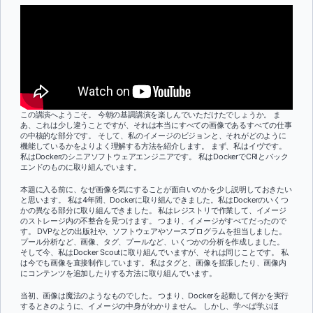
この講演へようこそ。 今朝の基調講演を楽しんでいただけたでしょうか。 ま
あ、これは少し違うことですが、それは本当にすべての画像であるすべての仕事
の中核的な部分です。 そして、私のイメージのビジョンと、それがどのように
機能しているかをよりよく理解する方法を紹介します。 まず、私はイヴです。
私はDockerのシニアソフトウェアエンジニアです。 私はDockerでCRIとバック
エンドのものに取り組んでいます。
本題に入る前に、なぜ画像を気にすることが面白いのかを少し説明しておきたい
と思います。 私は4年間、Dockerに取り組んできました。私はDockerのいくつ
かの異なる部分に取り組んできました。 私はレジストリで作業して、イメージ
のストレージ内の不整合を見つけます。 つまり、イメージがすべてだったので
す。 DVPなどの出版社や、ソフトウェアやソースプログラムを担当しました。
プール分析など、画像、タグ、プールなど、いくつかの分析を作成しました。
そして今、私はDocker Scoutに取り組んでいますが、それは同じことです。 私
は今でも画像を直接制作しています。 私はタグと、画像を拡張したり、画像内
にコンテンツを追加したりする方法に取り組んでいます。
当初、画像は魔法のようなものでした。 つまり、Dockerを起動して何かを実行
するときのように、イメージの中身がわかりません。 しかし、学べば学ぶほ