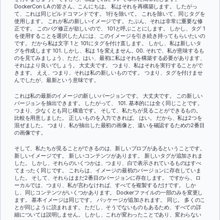
DockerCon LA の皆さん、こんにちは。 私はそれを再構築します。 したがっ
て、これは同じビルドコマンドです。 1行を除いて。 これを除いて、同じタグを
使用します。 これが私の新しいイメージです。 たぶん、それは非常に重要な修
正です。 このバグ修正が欲しいので、 101と呼ぶことにします。 しかし、タグ 1
を使用することを選択した人には、このイメージを引き続き持ってもらいたいの
です。 だから私は文字 1 と 101にタグを付け直します。 しかし、私は新しいタ
グを作成します 101. しかし、私は 1を変えません。00. それで、私が意味するも
のを見てみましょう、ただ、はい、最初に私はそれを構築する必要があります、
それはより良いでしょう。 大丈夫です。 つまり、私はそれを実行することがで
きます。 ええ、つまり、それは私の新しいものです。 つまり、タグを付けませ
んでしたが、最新という意味です。
これは私の最新のイメージの新しいバージョンです。 大丈夫です。 この新しい
バージョンを抽出できます。 したがって、 101. 基本的には全く同じことです。
つまり、少なくとも同じ構造です。 そして、私たちが見ることができるもの。
比較を用意しました。 正しいものを入力できれば。 はい。 だから、私は2つを
混ぜました。 つまり、私が抽出した最初の画像と、違いを確認するための2番目
の画像です。
そして、私たちが見ることができるのは、新しいブロブがあるということです。
新しいイメージです。 新しいコンテンツがあります。 新しいタグが追加されま
した。 しかし、それらのいくつかは、つまり、白で表示されているものはすべ
てまったく同じです。 これらは、イメージの最初のバージョンに存在していま
した。 そして、それらはまだ2番目のバージョンに存在します。 ですから、ロ
ーカルでは、つまり、私が言わなければ、すべてを複製するだけです。 しか
し、同じコンテンツがいくつかあります。 Dockerファイルの一部のみを変更し
ます。 基本イメージは同じです。 パッケージが追加されます。 同じ。 多くのこ
とが同じように読まれます。 ただし、そうでないものもあるため、すべての詳
細については説明しません。 しかし、これが変わったことであり、変わらない