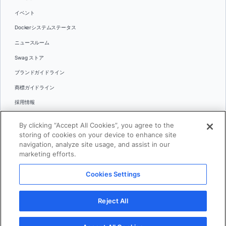
イベント
Dockerシステムステータス
ニュースルーム
Swag ストア
ブランドガイドライン
商標ガイドライン
採用情報
お問い合わせ
By clicking “Accept All Cookies”, you agree to the
言語
storing of cookies on your device to enhance site
English
navigation, analyze site usage, and assist in our
marketing efforts.
日本語
Cookies Settings
© 2026 Docker Inc.全著作権所有
Reject All
利用規約(英語)
プライバシー
リーガル
Cookies Settings