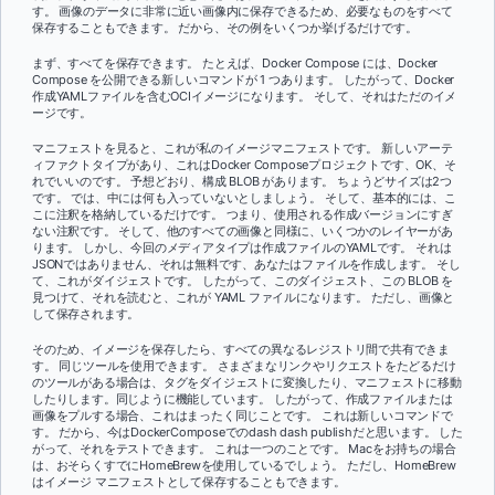
す。 画像のデータに非常に近い画像内に保存できるため、必要なものをすべて
保存することもできます。 だから、その例をいくつか挙げるだけです。
まず、すべてを保存できます。 たとえば、Docker Compose には、Docker
Compose を公開できる新しいコマンドが 1 つあります。 したがって、Docker
作成YAMLファイルを含むOCIイメージになります。 そして、それはただのイメ
ージです。
マニフェストを見ると、これが私のイメージマニフェストです。 新しいアーテ
ィファクトタイプがあり、これはDocker Composeプロジェクトです、OK、そ
れでいいのです。 予想どおり、構成 BLOB があります。 ちょうどサイズは2つ
です。 では、中には何も入っていないとしましょう。 そして、基本的には、こ
こに注釈を格納しているだけです。 つまり、使用される作成バージョンにすぎ
ない注釈です。 そして、他のすべての画像と同様に、いくつかのレイヤーがあ
ります。 しかし、今回のメディアタイプは作成ファイルのYAMLです。 それは
JSONではありません、それは無料です、あなたはファイルを作成します。 そし
て、これがダイジェストです。 したがって、このダイジェスト、この BLOB を
見つけて、それを読むと、これが YAML ファイルになります。 ただし、画像と
して保存されます。
そのため、イメージを保存したら、すべての異なるレジストリ間で共有できま
す。 同じツールを使用できます。 さまざまなリンクやリクエストをたどるだけ
のツールがある場合は、タグをダイジェストに変換したり、マニフェストに移動
したりします。同じように機能しています。 したがって、作成ファイルまたは
画像をプルする場合、これはまったく同じことです。 これは新しいコマンドで
す。 だから、今はDockerComposeでのdash dash publishだと思います。 した
がって、それをテストできます。 これは一つのことです。 Macをお持ちの場合
は、おそらくすでにHomeBrewを使用しているでしょう。 ただし、HomeBrew
はイメージ マニフェストとして保存することもできます。