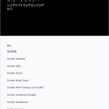
シニアソフトウェアエンジニア
短刀
製品
製品概要
Docker Desktop
Docker Hub
Docker Scout
Docker Build Cloud
Docker MCP Catalog and Toolkit
Docker Hardened Images
Docker Sandboxes