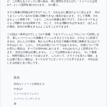
ど、この異なるトピックに取り組み、同じ質問をするたびに「イメージとは何
か?」という質問を投げかけます。 その通り。
タグと画像の関係は何ですか? そして、それはまた魔法のように見えます。 何が
うまくいっているのか正確に理解できない場合があります。 そして実際、それ
はちょっと簡単です。 つまり、これらの画像を掘り下げて、それらすべてをよ
りよく理解するのは簡単です。 そして、それを理解すればするほど、ほとんど
の場合、自分の仕事をきちんとこなすことができます。
この話は一体何なのでしょうか? 画像、つまりプッシュとプルについて説明しま
す。 新しいバージョンの画像をプッシュするとどうなるか、どのように拡張で
きるか、ほとんどの場合、私たちが考える方法で画像の背後に移動するにはどう
すればよいか。 しかし、それは仕様についてではありません。 仕様について何
か見たい場合は、すべてがGitHubにあります。 それはかなりよく説明されてい
ます。 完全な仕様は記載しません。 ここでは意味がありません。 そして最後
に、利用可能なスライドがあります。 したがって、スライドを見たい場合、ま
たは後で見たい場合は、すべてがすでにオンラインで入手できます。 今日お話
しする内容と全く同じです。
目次
単純なイメージを構築する
中身は?
イメージダイジェスト
イメージ インデックス
層