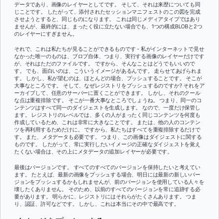
データであり、画像のレイヤーとしてです。 そして、それは来歴についても同
じことです。 したがって、添付されたセッションマニフェストのこの図を完成
させようとすると、同じものになります。 これは同じメディアタイプではあり
ませんが、最終的には、まったく役に立たない場合でも、1つの構成BLOBと2つ
のレイヤーにすぎません。
それで、これは私たちが見ることができるものです - 私がインターネットで見せ
なかった唯一のものは、ブロブ自体、つまり、実行する画像のレイヤーだけです
が、それはただのファイルです。 ですから、そんなことはどうでもいいので
す。 でも、面白いのは、こういうイメージがあるんです。 走らせてあげられま
す。 しかし、私が望むのは、ほとんどの場合、プッシュすることです。 そこが
大事なところです。 そして、なぜレジストリをプッシュするのですか? それをア
ーカイブして、任意のサーバーに置くことができます。 しかし、それのクール
な点は重複排除です。 そこが一番大事なところでしょうね。 つまり、同一のコ
ンテンツはすべて同一のダイジェストを生成します。 なので、一度だけ保管し
ます。 レジストリのレベルでは、多くの人がまったく同じコンテンツを何度も
作成しているため、これは非常に大きなことです。 または、他の人のコンテン
ツを再利用するためだけに。 ですから、私たちはすべてを重複排除するだけで
す。 また、メタデータも必要です。 つまり、この画像はダイジェストに関する
ものです。 したがって、常に実行したいイメージの正確なダイジェストを覚え
たくない場合は、その上にメタデータの追加レイヤーが必要です。
最後はバージョンです。 すべてのすべてのバージョンを保持したいと考えてい
ます。 たとえば、最新の画像をプッシュする場合、明日には最新の新しいバー
ジョンをプッシュするかもしれませんが、前のバージョンを使用している人々を
壊したくありません。 そのため、以前のすべてのバージョンを常に追跡する必
要があります。 明らかに、レジストリにはそれらがたくさんあります。 つま
り、認証、許可などです。 しかし、これは本当にその中で最高です。