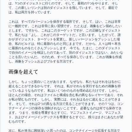
は、1つのダイジェストに行くのです。 そして、最初の1つをやります。 そし
て、この新しいリンクは別のダイジェストを指しています。 そして、最近で
は、私は両方を持っています。
これは、すべてのバージョンを保存する場所です。 そして、はい、これは非常
に一般的です。 これは非常に良い習慣です。 たとえば、画像をピン留めしたい
とします。 ですから、これはこのターゲットですが、この正確なダイジェスト
で、私たちは「よし、これがこのターゲットだ」と言います。 したがって、誰
かがダイジェスト、ターゲットを変更し、新しいバージョンをプッシュした場
合、私のビルドは、特に最新のものと同じままです。 だから、人々は時々本当
に最新のものをたくさんプッシュします。 今でも、たまに、このダイジェスト
で自分のイメージを検証したのであって、別のダイジェストではない、みたいな
ことを言いたいんだ。 そのため、すべてを保存しています。 これが画像を作成
し、画像をプッシュおよびプルする方法です。
画像を超えて
しかし、ちょっと面白いことがあります。 なぜなら、私たちはそれをはるかに
超えることができるからです。 それは、私がそれらを実行するための画像を持
っているようなものです。 私はいくつかのものを埋め込むだけです。 しかし、
ほとんどの場合、それはファイルと構成を含む私の異なるレイヤーであり、それ
が私が望むものです。 しかし、実際には、それをはるかに超えることができま
す。 そして、それは2つの異なる方法で見ることができます。 その 1 つは、コン
テナー イメージの保存を強制されないことです。 必要なものは何でも保存でき
ます。 つまり、仕様を尊重するとすぐに、マニフェストイメージ、マニフェス
ト、およびイメージインデックスを尊重するとすぐに、残りはまさにあなたが望
むものです。
次に、私が本当に興味深いと思ったのは、コンテナイメージを拡張する方法で