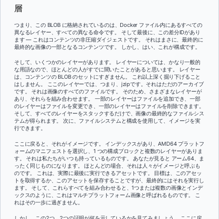
層
つまり、この BLOB に格納されているのは、Docker ファイル内にあるすべての
異なるレイヤー、すべての異なる命令です。 そして最後に、この差分IDがあり
ます — これはコンテンツの非圧縮ダイジェストです。 それはまさに、最終的に
最終的な画像の一部となるコンテンツです。 しかし、はい、これが構成です。
そして、いくつかのレイヤーがあります。 レイヤーについては、かなり一般的
な用語なので、ほとんどの人がすでに聞いたことがあると思います。 レイヤー
は、コンテンツの BLOB のセットにすぎません。 これ以上深く掘り下げること
はしません。 ここのレイヤーでは、つまり、jzipです。それはただのアーカイブ
です。 それは画像のすべてのファイルです。 そのため、さまざまなレイヤーが
あり、それらを組み合わせます。 一部のレイヤーはファイルを追加でき、一部
のレイヤーはファイルを変更でき、一部のレイヤーはファイルを削除できます。
そして、すべてのレイヤーをスタックするだけで、画像の最終的なファイルシス
テムが得られます。 次に、ファイルシステムと構成を使用して、イメージを実
行できます。
ここに戻ると、それがイメージです。 インデックスがあり、AMD64 プラットフ
ォームのマニフェストを選択し、1 つの構成ブロックと複数のレイヤーがありま
す。 それは私たちがいつも持っているものです。 あなたが見ると アーム64、ま
ったく同じものになります。 ほとんどの場合、それは人々がイメージと呼ぶも
のです。 これは、実際に最後に実行できるアセットです。 目標は、このアセッ
トを取得するか、このアセットを保存することですが、最終的にはそれを実行し
ます。 そして、これらすべてを組み合わせると、1つまたは複数の画像とインデ
ックスのように、これはマルチプラットフォーム画像と呼ばれるものです。 こ
れはその一歩に過ぎません。
しかし、この2つ、2つの証明が何を示しているかを見てみましょう。 ここに戻