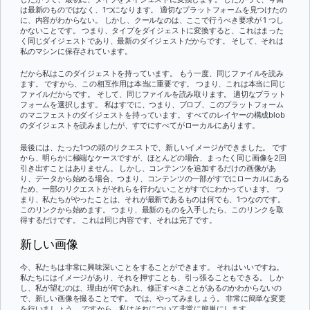
は最新のものではなく、1つになります。 適切なプラットフォームを見つけたの
に、内容がわからない。 しかし、クールなのは、ここで行うべき要求が 1 つし
かないことです。 つまり、タイプをダイジェストに変換すると、これはまった
く同じダイジェストであり、最新のダイジェストだからです。 そして、それは
私のマシンに保存されています。
だから私はこのダイジェストを持っています。 もう一度、同じファイルを読み
ます。 ですから、この相互作用は本当に重要です。 つまり、これは本当に同じ
ファイルだからです。 そして、同じファイルを読み取ります。 適切なプラット
フォームを選択します。 私はすでに、つまり、ブロブ、このプラットフォーム
のマニフェストのダイジェストを持っています。 すべてのレイヤーの構成blob
のダイジェストを読みましたが、すでにすべてがローカルにあります。
最後には、たった1つの頭のリクエストで、新しいイメージができました。 です
から、明らかに極端なケースですが、ほとんどの場合、まったく同じ画像を2回
引き出すことはありません。 しかし、コンテンツを追加するだけの画像があ
り、データから始める場合、つまり、コンテンツの一部がすでにローカルにある
ため、一部のリクエストがそれらを行わないことがすでにわかっています。 つ
まり、私たちがやったことは、それが最新であるものは何でも、1つなのです。
このリンクから始めます。 つまり、最新のものを入手したら、このリンクを取
得するだけです。 これは同じ内容です、それは完了です。
新しい画像
今、私たちは非常に興味深いことをすることができます。 それはいいですね。
私たちにはイメージがあり、それを押すことも、引っ張ることもできる。 しか
し、私が望むのは、理由が何であれ、修正すべきことがあるのかわからないの
で、新しい画像を撮ることです。 では、やってみましょう。 非常に簡単な変更
を行いましょう。 ですから、私はそれについて非常に簡単にします。