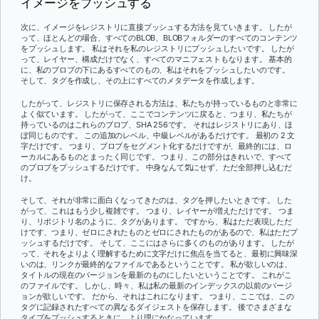
イメージをプッシュする
次に、イメージをレジストリに直接プッシュする方法を見ていきます。 したが
って、ほとんどの場合、すべてのBLOB、BLOBフォルダーのすべてのコンテンツ
をプッシュします。 私はそれを私のレジストリにプッシュしたいです。 したが
って、レイヤー、構成だけでなく、すべてのマニフェストもなります。 基本的
に、私のブロブの下にあるすべてのもの、私はそれをプッシュしたいのです。
そして、タグを作成し、その上にすべてのメタデータを作成します。
したがって、レジストリに保存される方法は、私たちが持っているものと非常に
よく似ています。 したがって、ここでコンテンツに戻ると、つまり、私たちが
持っているのはこれらのブロブ、SHA 256です。 それはレジストリにあり、ほ
ぼ同じものです。 この追加のレベル、中級レベルがあるだけです。 最初の 2 文
字だけです。 つまり、ブロブをセグメント化するだけですが、最終的には、ロ
ーカルにあるものとまったく同じです。 つまり、この部分はきれいで、すべて
のブロブをプッシュするだけです。 中身なんて気にせず、ただ全部押し込むだ
け。
そして、それが非常に面白くなってきたのは、タグを押したいときです。 した
がって、これはもう少し複雑です。 つまり、レイヤーが増えただけです。 つま
り、リポジトリ名のように、タグがあります。 ですから、私はただ表現しただ
けです、つまり、ゼロにされたものとゼロにされたものがあるので、私はただプ
ッシュするだけです。 そして、ここにはさらに多くのものがあります。 したが
って、それをよりよく理解するために文字だけに焦点を当てると、最初に興味深
いのは、リンクが最終的なファイルであるということです。 私が欲しいのは、
タイトルの現在のバージョンを最新のものにしたいということです。 これがこ
のファイルです。 しかし、時々、私は私の最新のインデックスの以前のバージ
ョンが欲しいです。 だから、それはこれになります。 つまり、ここでは、この
タグに記録されたすべての異なるダイジェストを保存します。 後でさまざまな
タイプをプッシュするときに、より理にかなっています。