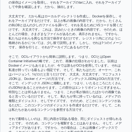
の保存はイメージを取得し、それをアーカイブのtarに入れ、それをアーカイブ
して中身を確認します。 だから、抽出します。
大丈夫です。 だから私はローカルディレクトリを作成し、Dockerを保存し、そ
れをアーカイブするだけです。 以上が私の画像の内容です。 だから、たくさん
のBLOBとほんの少しのファイルを調べて、それを見るためにVSコードを開くだ
けです。 大丈夫です。 これは、読みたいときの画像の内容です。 そのため、ほ
とんどの場合、さまざまなファイルがあるため、表示されません。 ですから、
私たちはそれらを異なる方法で保存するだけです。 レジストリ内にどのように
格納されるかについては、少し後で説明します。 しかし、それは1つのイメージ
です。 保存を行うと、それがアーカイブにあるものです。
そこで、OCIレイアウトから簡単に説明します。 つまり、OCIとはOpen
Container Initiativeの略です。 これで、画像の仕様がわかりました。 以前は
Dockerイメージもありましたが、今では誰もがOCIを使用しています。 それは
私達が持っている最もよい指定です。 そして、私たちはただ、オーケー、これ
はバージョン1、1ゼロだと言うだけです。 大丈夫、大丈夫です。 マニフェスト
JSON は、Docker イメージの方法です。 インデックスJSONはOCIの方法です。
そこで、インデックス JSON に移動します。 つまり、いたるところにたくさん
のJSONがあることがわかります。 この部分はエントリポイントにすぎません。
特別なことは何もありません。 つまり、これが私が抽出したばかりの画像であ
ると言っているだけです。 そして、私たちが常に持っているのは、メディアの
種類とダイジェスト、そしてサイズです。 そのため、どこかにコンテンツがあ
るたびに、このコンテンツのダイジェストを作成するだけです。 そして、これ
は私たちがあらゆるコンテンツを参照する方法です。
それで素晴らしいのは、同じ内容が2回ある場合、同じダイジェストが得られる
ことです。 そのため、コンテンツを複製することはありません。 そして、メデ
ィアタイプがあります。 ですから、その場合は、これは画像インデックスで