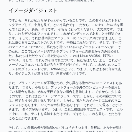
す。 これがインデックスです。 ここからが私の出発点です。
イメージダイジェスト
ですから、それが私たちがずっとやっていることです。 このダイジェストをピ
ックアップして、中身を見て、という具合です。 だから、この1つ、3つの8を選
んでください。 ああ、そうです。 そちらに行ってください。 大丈夫です。 つま
り、これもデジタルファイルです。 これがインデックスであることを確認でき
ます。 そして、それは基本的にマニフェストのインデックスにすぎません。 こ
れは単なるマニフェストのリストです。 中身はこれだけです。 そして、すべて
のマニフェストについて、私たちが持っているのはプラットフォームです。 そ
のため、ここではイメージのマルチプラットフォームの側面からのみ始めまし
た。 私たちはただやっているだけなので、これは Linux AMD64、以下の
Arm64。 そして、それらのそれぞれについて、私たちはただ、よし、これがイ
メージマニフェストになるだろうと言うだけです。 そして、これがこのマニフ
ェストのダイジェストです。 Arm64にとって、つまり、それはまさに何かであ
り、ダイジェストが違うだけで、内容が違うだけです。
また、プラットフォームが不明なため、少し異なる他の2つのマニフェストもあ
ります。 つまり、不明とは、プラットフォーム以外のコンピューターを使用し
ている場合を除き、それを実行できない場合を意味します。 ですから、少し違
うのです。 これはまだイメージマニフェストです。 しかし、その内容について
は、後でもう少し深く掘り下げます。 しかし、私たちのイメージには他のマニ
フェストがあります。 いくつかの注釈があります。 それがここで見ることがで
きます。 タイプがあります。 つまり、これは構成証明マニフェストです。 ビル
ド中に、これ、テストを追加するだけです。 ですから、これも同じことだと考
えることができます。
そして、この注釈の何が興味深いのでしょうか? つまり、注釈は、あなたが望む
すべてを伝えることができます。 それには本当のルールはありません。 しか