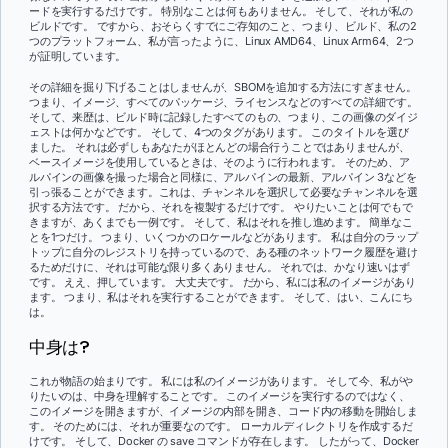
ードを実行するだけです。 特別なことは何もありません。 そして、それが私の
ビルドです。 ですから、おそらくすでにご存知のこと、つまり、ビルド、私の2
つのプラットフォーム、私が言ったように、Linux AMD64、Linux Arm64、2つ
が証明しています。
その詳細を掘り下げることはしませんが、SBOMを追加する方法にすぎません。
つまり、イメージ、すべてのパッケージ、ライセンスなどのすべての詳細です。
そして、来歴は、ビルド時に記録したすべてのもの、つまり、この画像のダイジ
ェストは何かなどです。 そして、4つのタグがあります。 このタイトルを選び
ました。 それは必ずしもあなたがほとんどの場合行うことではありませんが、
ベースイメージを使用しているときは、そのように行われます。 そのため、ア
ルパインの画像を撮った場合と同様に、アルパインの最新、アルパイン 3などを
引っ張ることができます。これは、チャンネルを選択して必要なチャンネルを選
択する方法です。 だから、それを複製するだけです。 やりたいことは何でもで
きますが、あくまでも一例です。 そして、私はそれを推し進めます。 簡単なこ
とを1つだけ。 つまり、いくつかのロケールなどがあります。 私は自分のラップ
トップに自分のレジストリを持っているので、ある種のネットワーク履歴を避け
るためだけに、それは可能な限り多くありません。 それでは、かなり速いはず
です。 ええ、押しています。 大丈夫です。 だから、私には私のイメージがあり
ます。 つまり、私はそれを実行することができます。 そして、はい、こんにち
は。
中身は?
これが物語の始まりです。 私には私のイメージがあります。 そして今、私がや
りたいのは、中身を理解することです。 このイメージを実行するのではなく、
このイメージを開きますが、イメージの内部を開き、コード内の移動を開始しま
す。 そのためには、それが重要なのです。 ローカルディレクトリを作成するだ
けです。 そして、Docker の save コマンドが存在します。 したがって、Docker