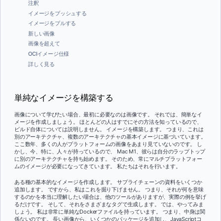
注釈
イメージをプッシュする
イメージをプルする
新しい画像
画像を超えて
OCIイメージ仕様
詳しく見る
単純なイメージを構築する
画像について学びたい場合、最初に必要なのは画像です。 それでは、簡単なイ
メージを作成しましょう。 ほとんどの人はすでにその方法を知っているので、
ビルド自体については説明しません。 イメージを構築します。 つまり、これは
別のアーキテクチャ、複数のアーキテクチャの基本イメージに基づいています。
ここ数年、多くの人がプラットフォームの画像をあまり見ていないのです。 し
かし、今、特に、人々が持っているので、 Mac M1、彼らは自分のラップトップ
に別のアーキテクチャを持ち始めます。 そのため、常にマルチプラットフォー
ムのイメージが必要になってきています。 私たちはそれを行います。
ある種の基本的なイメージを作成します。 サプライチェーンの資料をいくつか
追加します。 ですから、私はこれを掘り下げません。 つまり、それが何を意味
するのかを本当に理解したい場合は、他のツールがありますが、実際の例を挙げ
るだけです。 そして、それをさまざまなタグで生成します。 では、やってみま
しょう。 私は非常に単純なDockerファイルを持っています。 つまり、中身は関
係ないのです。 長い画像から、いくつかのパッケージを追加し、JavaScriptコ