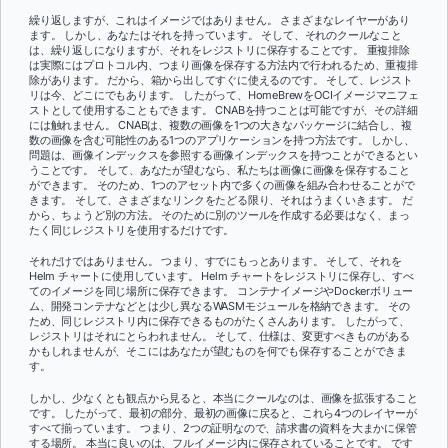
繰り返しますが、これはイメージではありません。 さまざまなレイヤーがあり
ます。 しかし、あなたはそれを持っています。 そして、それのクールなこと
は、繰り返しになりますが、それをレジストリに保存することです。 重複排除
は実際にはプロトコル内、つまり画像を保存する方法内で行われるため、重複排
除があります。 だから、箱から出してすぐに使えるのです。 そして、レジスト
リは今、どこにでもあります。 したがって、HomeBrewをOCIイメージマニフェ
ストとして使用することもできます。 CNABを持つことは可能ですが、その詳細
には触れません。 CNABは、複数の画像を1つの大きなパッケージに結合し、複
数の画像を含む可能性のある1つのアプリケーションを持つ方法です。 しかし、
問題は、画像インデックスを参照する画像インデックスを持つことができるとい
うことです。 そして、あなたが望むなら、私たちは画像に画像を保存すること
ができます。 そのため、1つのアセット内で多くの画像を組み合わせることがで
きます。 そして、さまざまなリンクをたどる限り、それはうまくいきます。 だ
から、ちょうど別の方法。 そのために別のツールを作成する必要はなく、まっ
たく同じレジストリを使用するだけです。
それだけではありません。 つまり、すでにもっとあります。 そして、それを
Helm チャートに使用しています。 Helm チャートをレジストリに保存し、すべ
てのイメージを同じ場所に保存できます。 コンテナイメージやDockerボリュー
ム、開発コンテナなどとは少し異なるWASMモジュールを格納できます。 その
ため、同じレジストリ内に保存できるものがたくさんあります。 したがって、
レジストリはそれにとらわれません。 そして、仕様は、変更すべきものがある
かもしれませんが、そこにはあなたが望むものを何でも保存することができま
す。
しかし、少なくとも観点から見ると、本当にクールなのは、画像を拡張すること
です。 したがって、最初の部分、最初の画像に戻ると、これら4つのレイヤーが
すべて揃っています。 つまり、2つの証明なので、請求書の資料を大まかに保管
する場所。 本当に良いのは、フルイメージ内に保存されていることです。 です