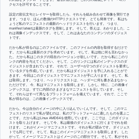
クセスを許可することです。
設定の宣伝文句とレイヤーを取得したら、それらを組み合わせて画像を実行でき
ます。 つまり、ほんの数個のHTTPリクエストです。 とても簡単です。 私はち
ょうど私のマニフェストの最新のヘッドリクエストを行います。 つまり、
manifest latestは最新のタグを意味します。 そして、答えは、わかりました、こ
れは画像インデックスです。 そして、これはあなたのコンテンツのダイジェス
トです。
だから私が得るのはこのファイルです。 このファイルの内容を取得するだけで
す。 だから私は最新のタグを求めています。 そして、私は他に何も言わなかっ
た。 だから私はこのタグの現在のバージョンが欲しいです。 だから私にこのリ
ンクの内容を与えてください。 そして、このリンクには私のインデックスのダ
イジェストが含まれています。 それで、ユーザーが2つのダイジェストを要求し
ているタグを作成しています。 だから私はダイジェストを手に入れることがで
きます。 今回はこのダイジェストでマニフェストが手に入ります。 そして、私
は取得します。 つまり、ヘッドリクエストは、ヘッダーに何も書き込まなかっ
ただけです。 今、私はマニフェストを取得します。 しかし、特に、この画像イ
ンデックスは、すでに内部のさまざまなマニフェストを示しています。 そし
て、それらはすべて異なるプラットフォームを備えています。 それで、ここで
私が得るのは、この画像インデックスです。
だから、今は自分のイメージの中に入り込んでいくんです。 そして、このマニ
フェストのリストで私が望むのは、私のプラットフォームに適したものを選ぶこ
とです。 だから私はLinux AMD64を使用しています。 ここでは、このダイジェ
ストを取り上げます。 そして今、私は最後のダイジェストに行くまでそれを続
けます。 これがイメージ マニフェストです。 それが私の望みです。 ダイジェス
トでも同じです。 そして、私はこのイメージマニフェストを取得します。 した
がって、イメージ マニフェストはイメージのこの部分です。 そして、私がそれ