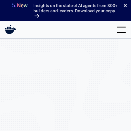
コ
✕
Insights on the state of AI agents from 800+
ン
builders and leaders. Download your copy
テ
ン
ツ
へ
検
ス
索
キ
ッ
製品
プ
サポート
料金プラン
ブログ
ドキュメント
サインイン