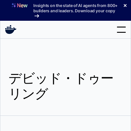
コ
✕
Insights on the state of AI agents from 800+
ン
builders and leaders. Download your copy
テ
ン
ツ
へ
検
ス
索
キ
ッ
製品
プ
デビッド・ドゥー
サポート
料金プラン
リング
ブログ
ドキュメント
サインイン