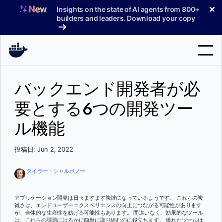
コ
✕
Insights on the state of AI agents from 800+
ン
builders and leaders. Download your copy
テ
ン
ツ
へ
検
ス
バックエンド開発者が必
索
キ
ッ
要とする6つの開発ツー
製品
プ
ル機能
サポート
料金プラン
投稿日: Jun 2, 2022
ブログ
タイラー・シャルボノー
ドキュメント
アプリケーション開発は日々ますます複雑になっているようです。 これらの複
雑さは、エンドユーザーエクスペリエンスの向上につながる可能性があります
サインイン
が、全体的な生産性を妨げる可能性もあります。 間違いなく、効果的なツール
は、これらの課題にはるかに簡単に取り組むのに役立ちます。 優れたツールは