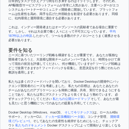
日常的なタスクでさえアプリ間を行き来するのはイライラします。 そのため、
API駆動型サービスプラットフォームが非常に人気があり、主要ベンダーがエコ
システムをパートナーやコミュニティ開発者に開放しています。 プラットフォ
ームは生産性を高め、両手を広げた外部統合を歓迎する必要があります。 同様
に、社内環境と運用環境に適合する必要があります。
これは、インディー開発者またはオープンソースの貢献者である場合に重要で
す。 しかし、それは大企業で働く人々にとって不可欠になっています。
平均
187件以上の申請
.したがって、ツールを多数のテクノロジーとうまく連携させる
必要があります。
要件を知る
ニーズに基づいたツーリング戦略を構築することが重要です。 あなたが孤独な
開発者であろうと、大規模な開発チームのメンバーであろうと、時間をかけて座
って現在の状況を評価してください。 何が機能していますか? ツーリング戦略は
どこで改善できますか? フィードバックを収集し、意思決定を行う際にそれらの
教訓を適用します。
私たちは多くのフィードバックを聞いており、Docker Desktopの開発中にバッ
クエンド開発者のニーズを考慮しました。 私たちの目標は、あなたとあなたの
チームがあなたのアプリケーションを簡単に構築、共有、実行できるようにする
ことであり、私たちは常にデスクトップをより良くするよう努めています。 必
ずチェックアウトしてください
私たちの公開ロードマップ
そして、あなたが最
も見たいと思う機能についてのあなたの提案を共有してください。
Docker Desktop (Windows、macOS、
そして今リナックス
)は、ローカルK8s
サポート、ドッカーCLI、
ドッカー拡張機能(ベータ版)
、コンテナ管理、
開発環
境 (プレビュー)
、そしてあなたの生産性を維持するためにもっと。 チェックア
ウト
私たちのドキュメント
Docker デスクトップによって開発がより楽しくなる