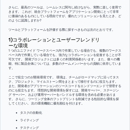
さらに、最高のツールは、シームレスに関与し続けながら、実際に楽しく使用で
きます。 これが、統合プラットフォームをアプリケーション開発にとって非常
に価値のあるものにしている理由ですが、優れたソリューションを見たとき、ど
のように認識しますか?
ツールとプラットフォームを評価する際に探すべきものは次のとおりです。
1)コラボレーションとユーザーフレンドリ
ーな環境
1 つのユニファイド ワークスペース内で作業している場合でも、複数のワークス
ペース内で作業している場合でも、強力なコラボレーションを促進することが不
可欠です。 開発プロジェクトには多くの利害関係者がいます。 また、個々の機
能、特に製品全体については、多数のチームメンバーからの貢献に依存していま
す。
ここで役立つのが開発環境です。 環境は、チームがロードマップに沿ってタス
ク、プロジェクト、マイルストーン間をまとまって移行するのに役立ちます。
また、開発者がアプリケーションのソースコードをエンドツーエンドで管理する
のにも役立ちます。 理想的な開発環境を探すには、開発サーバー、ステージン
グ サーバー、および運用サーバーをバンドルする環境を含める必要がありま
す。 さらに、ツーリング全体のフットプリントを削減できる包括的な環境を探
してください。 次の環境機能に優先順位を付けます。
タスクの自動化
ライティング
テスティング