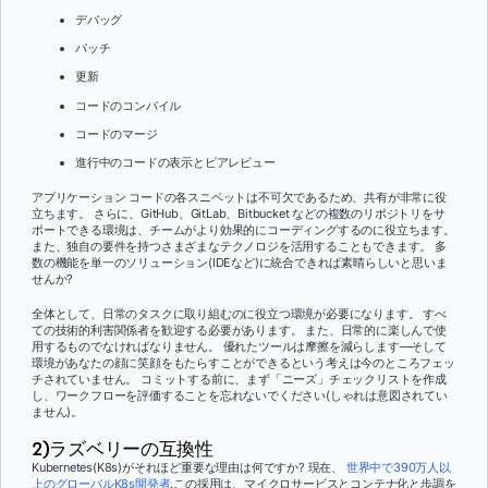
デバッグ
パッチ
更新
コードのコンパイル
コードのマージ
進行中のコードの表示とピアレビュー
アプリケーション コードの各スニペットは不可欠であるため、共有が非常に役
立ちます。 さらに、GitHub、GitLab、Bitbucket などの複数のリポジトリをサ
ポートできる環境は、チームがより効果的にコーディングするのに役立ちます。
また、独自の要件を持つさまざまなテクノロジを活用することもできます。 多
数の機能を単一のソリューション(IDEなど)に統合できれば素晴らしいと思いま
せんか?
全体として、日常のタスクに取り組むのに役立つ環境が必要になります。 すべ
ての技術的利害関係者を歓迎する必要があります。 また、日常的に楽しんで使
用するものでなければなりません。 優れたツールは摩擦を減らします—そして
環境があなたの顔に笑顔をもたらすことができるという考えは今のところフェッ
チされていません。 コミットする前に、まず「ニーズ」チェックリストを作成
し、ワークフローを評価することを忘れないでください(しゃれは意図されてい
ません)。
2)ラズベリーの互換性
Kubernetes(K8s)がそれほど重要な理由は何ですか? 現在、
世界中で390万人以
上のグローバルK8s開発者
.この採用は、マイクロサービスとコンテナ化と歩調を