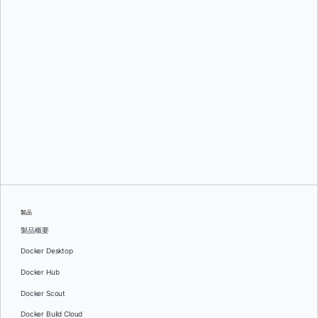
Mark Lechner
オレグ・セラエフ
製品
製品概要
Docker Desktop
Docker Hub
Docker Scout
Docker Build Cloud