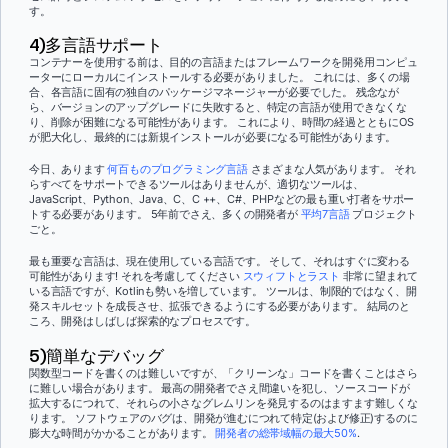
す。
4)多言語サポート
コンテナーを使用する前は、目的の言語またはフレームワークを開発用コンピュ
ーターにローカルにインストールする必要がありました。 これには、多くの場
合、各言語に固有の独自のパッケージマネージャーが必要でした。 残念なが
ら、バージョンのアップグレードに失敗すると、特定の言語が使用できなくな
り、削除が困難になる可能性があります。 これにより、時間の経過とともにOS
が肥大化し、最終的には新規インストールが必要になる可能性があります。
今日、あります
何百ものプログラミング言語
さまざまな人気があります。 それ
らすべてをサポートできるツールはありませんが、適切なツールは、
JavaScript、Python、Java、C、C ++、C#、PHPなどの最も重い打者をサポー
トする必要があります。 5年前でさえ、多くの開発者が
平均7言語
プロジェクト
ごと。
最も重要な言語は、現在使用している言語です。 そして、それはすぐに変わる
可能性があります! それを考慮してください
スウィフトとラスト
非常に望まれて
いる言語ですが、Kotlinも勢いを増しています。 ツールは、制限的ではなく、開
発スキルセットを成長させ、拡張できるようにする必要があります。 結局のと
ころ、開発はしばしば探索的なプロセスです。
5)簡単なデバッグ
関数型コードを書くのは難しいですが、「クリーンな」コードを書くことはさら
に難しい場合があります。 最高の開発者でさえ間違いを犯し、ソースコードが
拡大するにつれて、それらの小さなグレムリンを発見するのはますます難しくな
ります。 ソフトウェアのバグは、開発が進むにつれて特定(および修正)するのに
膨大な時間がかかることがあります。
開発者の総帯域幅の最大50%
.