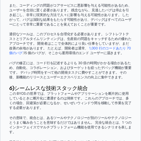
また、コーディングの問題がコアサービスに悪影響を与える可能性があるため、
ユーザーを念頭に置く必要があります。 残念ながら、見逃したバグは停止を引
き起こし、非常に現実的な方法で人々に影響を与える可能性があります。 した
がって、バグは深刻な結果をもたらす可能性があり、デバッグはすべてのユーザ
ーにとって非常に重要であることを覚えておくことが重要です。
適切なツールは、このプロセスを合理化する必要があります。 シフトレフトテ
ストとリアルタイムリンティングは、生産前の問題をキャッチするための優れた
アプローチです。 開発者はここで全体的により良い仕事をしていますが、まだ
改善の余地があります。 たとえば、開発者は通常、
1,000 行のコードあたり 70
個のバグ
.15 個のバグが、そこから運用環境のエンド ユーザーに届きます。
バグの修正には、コード行を記述するよりも 30 倍の時間がかかる場合があるた
め、自動化、コラボレーション、およびターゲットを絞ったデバッグ機能が重要
です。 デバッグ時間をすべて他の開発タスクに費やすことができます。 その
後、新機能のリリースとユーザーエクスペリエンスの向上に集中できます。
6)シームレスな技術スタック統合
この BYOS の世界では、プラットフォームやアプリケーションを断片的に使用
しているときに断片化に遭遇するのは簡単です。 これらのアプローチでは、多
くの場合、回避策が必要になるか、せいぜいウィンドウ間を移動して作業を完了
する必要があります。
その意味で、統合とは、あるツールやテクノロジーが別のツールやテクノロジー
とうまく噛み合うことを意味するだけではありません。 完全な統合とは、1 つの
インターフェイスでマルチプラットフォーム機能を使用できるシナリオを表しま
す。