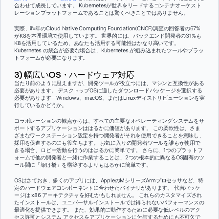
合わせて成長しています。 Kubernetesが世界をリードするコンテナオーケスト
レーションプラットフォームであることは驚くべきことではありません。
実際、昨年のCloud Native Computing Foundation(CNCF)調査の回答者の67%
がK8を本番環境で使用しています。 世界的には、バックエンド開発者の31%も
K8を活用しているため、あなたも活用する可能性はかなり高いです。
Kubernetes の統合が必要な場合は、Kubernetes が組み込まれたツールやプラッ
トフォームが必要になります。
3) 幅広いOS・ハードウェア対応
当たり前のように思えますが、開発ツールが役立つには、マシンと互換性がある
必要があります。 デスクトップOSに適したダウンロードパッケージを選択する
必要があります—Windows、macOS、またはLinuxディストリビューションを実
行しているかどうか。
コラボレーションの観点からは、すべての主要なオペレーティングシステムをサ
ポートするアプリケーションははるかに価値があります。 この柔軟性は、さま
ざまなワークステーション設定を持つ開発者がそれを使用できることを意味し、
採用を促進するのにも役立ちます。 お気に入りの開発者ツールを誰もが使用で
きる場合、ロビー活動を行うのははるかに簡単です。 さらに、1つのプラットフ
ォームで他の開発者と一緒に作業することは、2つの根本的に異なるOS固有のツ
ール間に「架け橋」を構築するよりもはるかに簡単です。
OSはさておき、多くのアプリには、AppleのMシリーズArmプロセッサなど、特
定のハードウェアコンポーネントに合わせたバイナリがあります。 代替パッケ
ージは x86 アーキテクチャを好むかもしれません。 これらのカスタマイズされ
たインストールは、ユニバーサルインストールでは得られないパフォーマンスの
最適化を提供できます。 また、効果的に動作するために必要な低レベルのアク
セス許可とシステム アクセスをアプリケーションに付与するためにも不可欠で