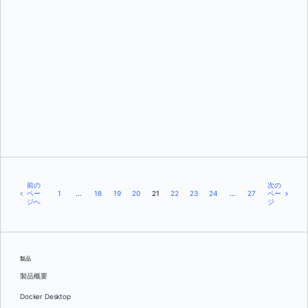
ベン・デ・セント・ペール・ゴッチ
前の
次の
ペー
1
...
18
19
20
21
22
23
24
...
27
ペー
ジへ
ジ
製品
製品概要
Docker Desktop