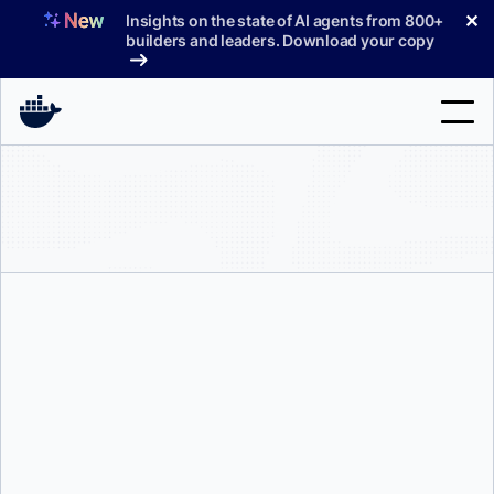
コ
✕
Insights on the state of AI agents from 800+
ン
builders and leaders. Download your copy
テ
ン
ツ
へ
検
ス
索
キ
ッ
製品
プ
サポート
料金プラン
ブログ
ドキュメント
ウィリアム・クイヴィガー
サインイン